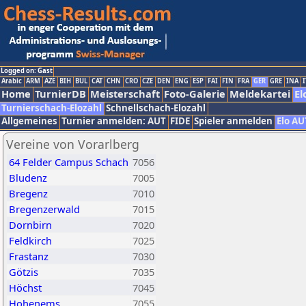
Logged on: Gast
Arabic
ARM
AZE
BIH
BUL
CAT
CHN
CRO
CZE
DEN
ENG
ESP
FAI
FIN
FRA
GER
GRE
INA
I
Home
TurnierDB
Meisterschaft
Foto-Galerie
Meldekartei
El
Turnierschach-Elozahl
Schnellschach-Elozahl
Allgemeines
Turnier anmelden: AUT
FIDE
Spieler anmelden
Elo AU
Vereine von Vorarlberg
64 Felder Campus Schach
7056
Bludenz
7005
Bregenz
7010
Bregenzerwald
7015
Dornbirn
7020
Feldkirch
7025
Frastanz
7030
Götzis
7035
Höchst
7045
Hohenems
7055