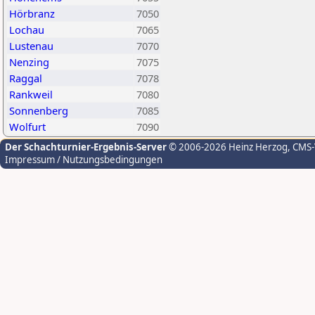
Hörbranz
7050
Lochau
7065
Lustenau
7070
Nenzing
7075
Raggal
7078
Rankweil
7080
Sonnenberg
7085
Wolfurt
7090
Der Schachturnier-Ergebnis-Server
© 2006-2026 Heinz Herzog
, CMS
Impressum / Nutzungsbedingungen