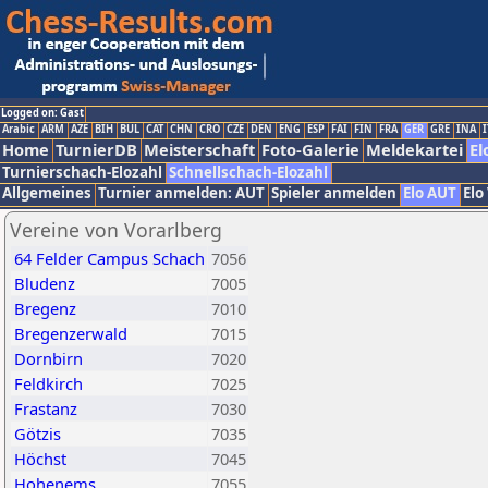
Logged on: Gast
Arabic
ARM
AZE
BIH
BUL
CAT
CHN
CRO
CZE
DEN
ENG
ESP
FAI
FIN
FRA
GER
GRE
INA
I
Home
TurnierDB
Meisterschaft
Foto-Galerie
Meldekartei
El
Turnierschach-Elozahl
Schnellschach-Elozahl
Allgemeines
Turnier anmelden: AUT
Spieler anmelden
Elo AUT
Elo
Vereine von Vorarlberg
64 Felder Campus Schach
7056
Bludenz
7005
Bregenz
7010
Bregenzerwald
7015
Dornbirn
7020
Feldkirch
7025
Frastanz
7030
Götzis
7035
Höchst
7045
Hohenems
7055