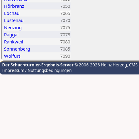
Hörbranz
7050
Lochau
7065
Lustenau
7070
Nenzing
7075
Raggal
7078
Rankweil
7080
Sonnenberg
7085
Wolfurt
7090
Der Schachturnier-Ergebnis-Server
© 2006-2026 Heinz Herzog
, CMS
Impressum / Nutzungsbedingungen