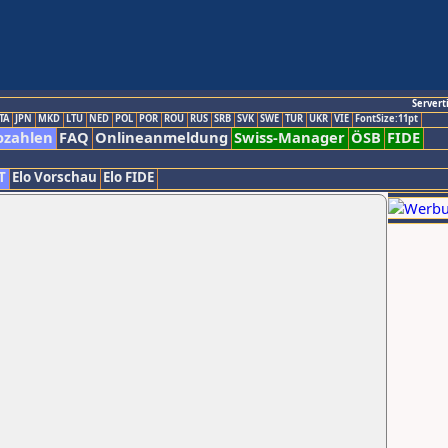
Servert
TA
JPN
MKD
LTU
NED
POL
POR
ROU
RUS
SRB
SVK
SWE
TUR
UKR
VIE
FontSize:11pt
ozahlen
FAQ
Onlineanmeldung
Swiss-Manager
ÖSB
FIDE
T
Elo Vorschau
Elo FIDE