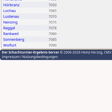
Hörbranz
7050
Lochau
7065
Lustenau
7070
Nenzing
7075
Raggal
7078
Rankweil
7080
Sonnenberg
7085
Wolfurt
7090
Der Schachturnier-Ergebnis-Server
© 2006-2026 Heinz Herzog
, CMS
Impressum / Nutzungsbedingungen