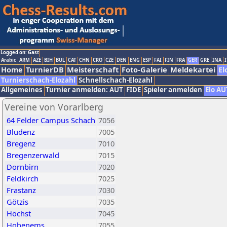
Logged on: Gast
Arabic
ARM
AZE
BIH
BUL
CAT
CHN
CRO
CZE
DEN
ENG
ESP
FAI
FIN
FRA
GER
GRE
INA
I
Home
TurnierDB
Meisterschaft
Foto-Galerie
Meldekartei
El
Turnierschach-Elozahl
Schnellschach-Elozahl
Allgemeines
Turnier anmelden: AUT
FIDE
Spieler anmelden
Elo AU
Vereine von Vorarlberg
64 Felder Campus Schach
7056
Bludenz
7005
Bregenz
7010
Bregenzerwald
7015
Dornbirn
7020
Feldkirch
7025
Frastanz
7030
Götzis
7035
Höchst
7045
Hohenems
7055