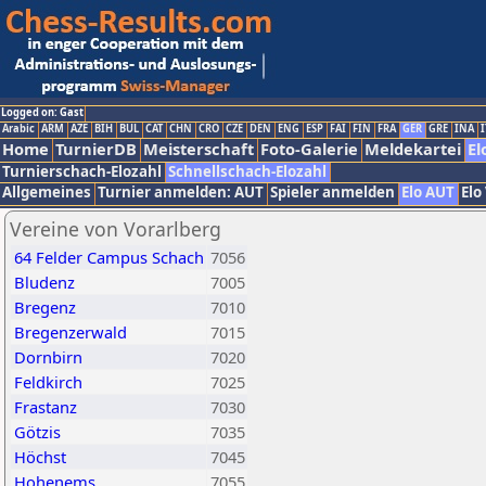
Logged on: Gast
Arabic
ARM
AZE
BIH
BUL
CAT
CHN
CRO
CZE
DEN
ENG
ESP
FAI
FIN
FRA
GER
GRE
INA
I
Home
TurnierDB
Meisterschaft
Foto-Galerie
Meldekartei
El
Turnierschach-Elozahl
Schnellschach-Elozahl
Allgemeines
Turnier anmelden: AUT
Spieler anmelden
Elo AUT
Elo
Vereine von Vorarlberg
64 Felder Campus Schach
7056
Bludenz
7005
Bregenz
7010
Bregenzerwald
7015
Dornbirn
7020
Feldkirch
7025
Frastanz
7030
Götzis
7035
Höchst
7045
Hohenems
7055