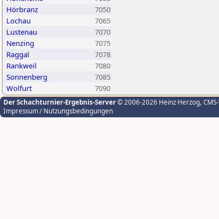
Hörbranz
7050
Lochau
7065
Lustenau
7070
Nenzing
7075
Raggal
7078
Rankweil
7080
Sonnenberg
7085
Wolfurt
7090
Der Schachturnier-Ergebnis-Server
© 2006-2026 Heinz Herzog
, CMS
Impressum / Nutzungsbedingungen