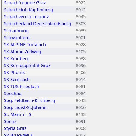
Schachfreunde Graz
8022
Schachklub Kapfenberg
8012
Schachverein Leibnitz
8045
Schilcherland Deutschlandsberg
8303
Schladming
8039
Schwanberg
8001
SK ALPINE Trofaiach
8028
SK Alpine Zeltweg
8105
SK Kindberg
8038
SK Königsgambit Graz
8096
SK Phönix
8406
SK Semriach
8014
SK TUS Krieglach
8081
Soechau
8084
Spg. Feldbach-Kirchberg
8043
Spg. Ligist-St.Johann
8056
St. Martin i. S.
8133
Stainz
8091
Styria Graz
8008
SV Bruck/Mur
8007