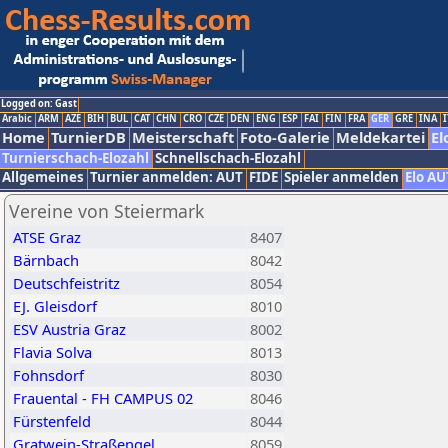
Logged on: Gast
Arabic
ARM
AZE
BIH
BUL
CAT
CHN
CRO
CZE
DEN
ENG
ESP
FAI
FIN
FRA
GER
GRE
INA
I
Home
TurnierDB
Meisterschaft
Foto-Galerie
Meldekartei
El
Turnierschach-Elozahl
Schnellschach-Elozahl
Allgemeines
Turnier anmelden: AUT
FIDE
Spieler anmelden
Elo AU
Vereine von Steiermark
ATSE Graz
8407
Bärnbach
8042
Deutschfeistritz
8054
EJ. Gleisdorf
8010
ESV Austria Graz
8002
Flavia Solva
8013
Fohnsdorf
8030
Frauental - FH CAMPUS 02
8046
Fürstenfeld
8044
Gratwein-Straßengel
8059