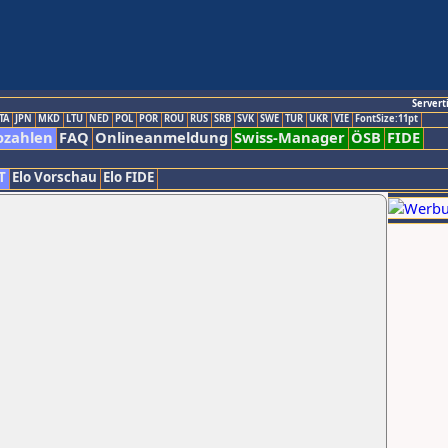
Servert
TA
JPN
MKD
LTU
NED
POL
POR
ROU
RUS
SRB
SVK
SWE
TUR
UKR
VIE
FontSize:11pt
ozahlen
FAQ
Onlineanmeldung
Swiss-Manager
ÖSB
FIDE
T
Elo Vorschau
Elo FIDE