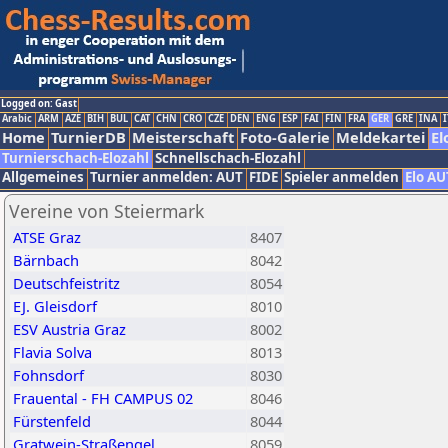
Logged on: Gast
Arabic
ARM
AZE
BIH
BUL
CAT
CHN
CRO
CZE
DEN
ENG
ESP
FAI
FIN
FRA
GER
GRE
INA
I
Home
TurnierDB
Meisterschaft
Foto-Galerie
Meldekartei
El
Turnierschach-Elozahl
Schnellschach-Elozahl
Allgemeines
Turnier anmelden: AUT
FIDE
Spieler anmelden
Elo AU
Vereine von Steiermark
ATSE Graz
8407
Bärnbach
8042
Deutschfeistritz
8054
EJ. Gleisdorf
8010
ESV Austria Graz
8002
Flavia Solva
8013
Fohnsdorf
8030
Frauental - FH CAMPUS 02
8046
Fürstenfeld
8044
Gratwein-Straßengel
8059