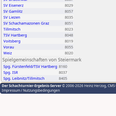
SV Eisenerz
8029
SV Gamlitz
8057
SV Liezen
8035
SV Schachamazonen Graz
8051
Tillmitsch
8023
TSV Hartberg
8048
Voitsberg
8019
Vorau
8055
Weiz
8020
Spielgemeinschaften von Steiermark
Spg. Fürstenfeld/TSV Hartberg
8160
Spg. ISR
8037
Spg. Leibnitz/Tillmitsch
8405
Der Schachturnier-Ergebnis-Server
© 2006-2026 Heinz Herzog
, CMS
Impressum / Nutzungsbedingungen