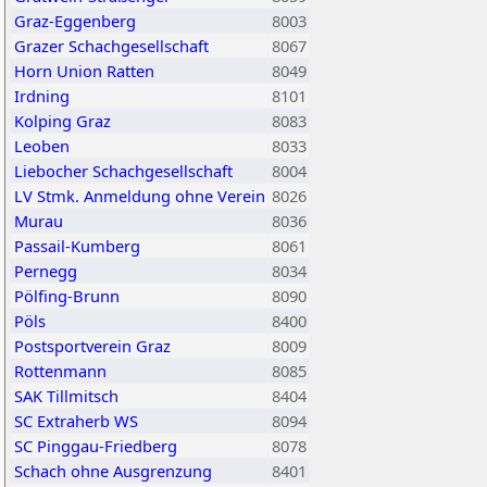
Graz-Eggenberg
8003
Grazer Schachgesellschaft
8067
Horn Union Ratten
8049
Irdning
8101
Kolping Graz
8083
Leoben
8033
Liebocher Schachgesellschaft
8004
LV Stmk. Anmeldung ohne Verein
8026
Murau
8036
Passail-Kumberg
8061
Pernegg
8034
Pölfing-Brunn
8090
Pöls
8400
Postsportverein Graz
8009
Rottenmann
8085
SAK Tillmitsch
8404
SC Extraherb WS
8094
SC Pinggau-Friedberg
8078
Schach ohne Ausgrenzung
8401