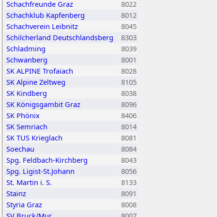
Schachfreunde Graz
8022
Schachklub Kapfenberg
8012
Schachverein Leibnitz
8045
Schilcherland Deutschlandsberg
8303
Schladming
8039
Schwanberg
8001
SK ALPINE Trofaiach
8028
SK Alpine Zeltweg
8105
SK Kindberg
8038
SK Königsgambit Graz
8096
SK Phönix
8406
SK Semriach
8014
SK TUS Krieglach
8081
Soechau
8084
Spg. Feldbach-Kirchberg
8043
Spg. Ligist-St.Johann
8056
St. Martin i. S.
8133
Stainz
8091
Styria Graz
8008
SV Bruck/Mur
8007