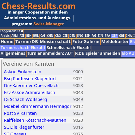
Logged on: Gast
Arabic
ARM
AZE
BIH
BUL
CAT
CHN
CRO
CZE
DEN
ENG
ESP
FAI
FIN
FRA
GER
GRE
INA
I
Home
TurnierDB
Meisterschaft
Foto-Galerie
Meldekartei
El
Turnierschach-Elozahl
Schnellschach-Elozahl
Allgemeines
Turnier anmelden: AUT
FIDE
Spieler anmelden
Elo AU
Vereine von Kärnten
Askoe Finkenstein
9009
Bsg Raiffeisen Klagenfurt
9071
Die-Kaerntner Obervellach
9053
Esv Askoe Admira Villach
9043
IG Schach Wolfsberg
9049
Moebel Zimmermann Hermagor
9012
Post SV Kärnten
9033
Raiffeisen Kötschach-Mauthen
9020
SC Die Klagenfurter
9016
SC Gnesau
9075