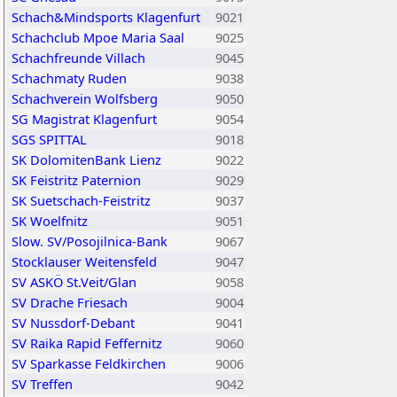
Schach&Mindsports Klagenfurt
9021
Schachclub Mpoe Maria Saal
9025
Schachfreunde Villach
9045
Schachmaty Ruden
9038
Schachverein Wolfsberg
9050
SG Magistrat Klagenfurt
9054
SGS SPITTAL
9018
SK DolomitenBank Lienz
9022
SK Feistritz Paternion
9029
SK Suetschach-Feistritz
9037
SK Woelfnitz
9051
Slow. SV/Posojilnica-Bank
9067
Stocklauser Weitensfeld
9047
SV ASKÖ St.Veit/Glan
9058
SV Drache Friesach
9004
SV Nussdorf-Debant
9041
SV Raika Rapid Feffernitz
9060
SV Sparkasse Feldkirchen
9006
SV Treffen
9042