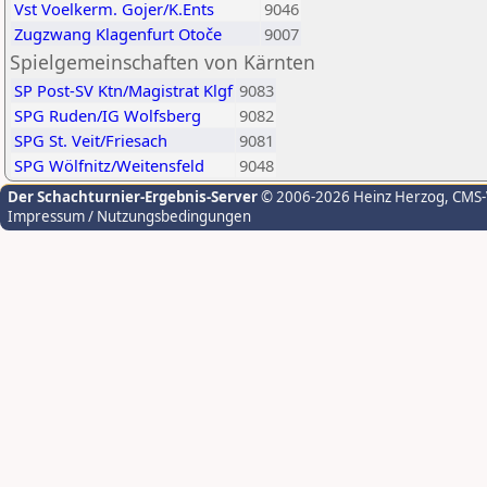
Vst Voelkerm. Gojer/K.Ents
9046
Zugzwang Klagenfurt Otoče
9007
Spielgemeinschaften von Kärnten
SP Post-SV Ktn/Magistrat Klgf
9083
SPG Ruden/IG Wolfsberg
9082
SPG St. Veit/Friesach
9081
SPG Wölfnitz/Weitensfeld
9048
Der Schachturnier-Ergebnis-Server
© 2006-2026 Heinz Herzog
, CMS
Impressum / Nutzungsbedingungen