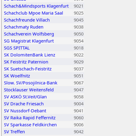
Schach&Mindsports Klagenfurt
9021
Schachclub Mpoe Maria Saal
9025
Schachfreunde Villach
9045
Schachmaty Ruden
9038
Schachverein Wolfsberg
9050
SG Magistrat Klagenfurt
9054
SGS SPITTAL
9018
SK DolomitenBank Lienz
9022
SK Feistritz Paternion
9029
SK Suetschach-Feistritz
9037
SK Woelfnitz
9051
Slow. SV/Posojilnica-Bank
9067
Stocklauser Weitensfeld
9047
SV ASKÖ St.Veit/Glan
9058
SV Drache Friesach
9004
SV Nussdorf-Debant
9041
SV Raika Rapid Feffernitz
9060
SV Sparkasse Feldkirchen
9006
SV Treffen
9042