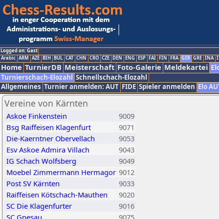
Logged on: Gast
Arabic
ARM
AZE
BIH
BUL
CAT
CHN
CRO
CZE
DEN
ENG
ESP
FAI
FIN
FRA
GER
GRE
INA
I
Home
TurnierDB
Meisterschaft
Foto-Galerie
Meldekartei
El
Turnierschach-Elozahl
Schnellschach-Elozahl
Allgemeines
Turnier anmelden: AUT
FIDE
Spieler anmelden
Elo AU
Vereine von Kärnten
Askoe Finkenstein
9009
Bsg Raiffeisen Klagenfurt
9071
Die-Kaerntner Obervellach
9053
Esv Askoe Admira Villach
9043
IG Schach Wolfsberg
9049
Moebel Zimmermann Hermagor
9012
Post SV Kärnten
9033
Raiffeisen Kötschach-Mauthen
9020
SC Die Klagenfurter
9016
SC Gnesau
9075