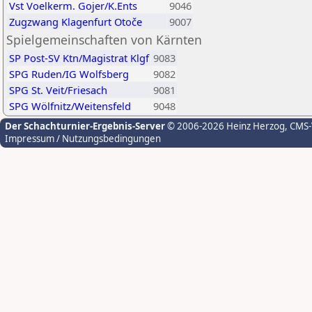
Vst Voelkerm. Gojer/K.Ents
9046
Zugzwang Klagenfurt Otoče
9007
Spielgemeinschaften von Kärnten
SP Post-SV Ktn/Magistrat Klgf
9083
SPG Ruden/IG Wolfsberg
9082
SPG St. Veit/Friesach
9081
SPG Wölfnitz/Weitensfeld
9048
Der Schachturnier-Ergebnis-Server
© 2006-2026 Heinz Herzog
, CMS
Impressum / Nutzungsbedingungen