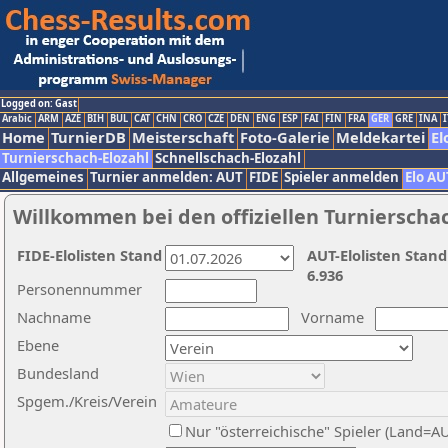
Logged on: Gast
Arabic
ARM
AZE
BIH
BUL
CAT
CHN
CRO
CZE
DEN
ENG
ESP
FAI
FIN
FRA
GER
GRE
INA
I
Home
TurnierDB
Meisterschaft
Foto-Galerie
Meldekartei
El
Turnierschach-Elozahl
Schnellschach-Elozahl
Allgemeines
Turnier anmelden: AUT
FIDE
Spieler anmelden
Elo AU
Willkommen bei den offiziellen Turnierscha
FIDE-Elolisten Stand
AUT-Elolisten Stand
6.936
Personennummer
Nachname
Vorname
Ebene
Bundesland
Spgem./Kreis/Verein
Nur "österreichische" Spieler (Land=A