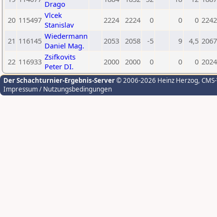
Drago
Vlcek
20
115497
2224
2224
0
0
0
2242
Stanislav
Wiedermann
21
116145
2053
2058
-5
9
4,5
2067
Daniel Mag.
Zsifkovits
22
116933
2000
2000
0
0
0
2024
Peter DI.
Der Schachturnier-Ergebnis-Server
© 2006-2026 Heinz Herzog
, CMS
Impressum / Nutzungsbedingungen