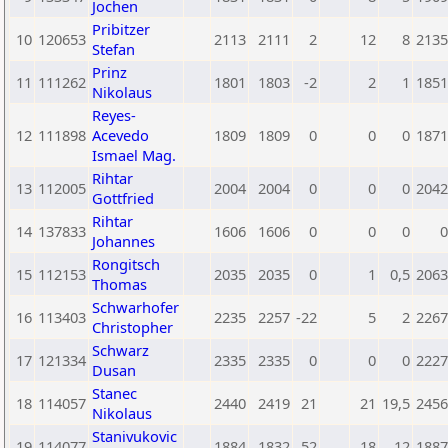
Jochen
Pribitzer
10
120653
2113
2111
2
12
8
2135
Stefan
Prinz
11
111262
1801
1803
-2
2
1
1851
Nikolaus
Reyes-
12
111898
Acevedo
1809
1809
0
0
0
1871
Ismael Mag.
Rihtar
13
112005
2004
2004
0
0
0
2042
Gottfried
Rihtar
14
137833
1606
1606
0
0
0
0
Johannes
Rongitsch
15
112153
2035
2035
0
1
0,5
2063
Thomas
Schwarhofer
16
113403
2235
2257
-22
5
2
2267
Christopher
Schwarz
17
121334
2335
2335
0
0
0
2227
Dusan
Stanec
18
114057
2440
2419
21
21
19,5
2456
Nikolaus
Stanivukovic
19
114077
1884
1832
52
18
12
1887