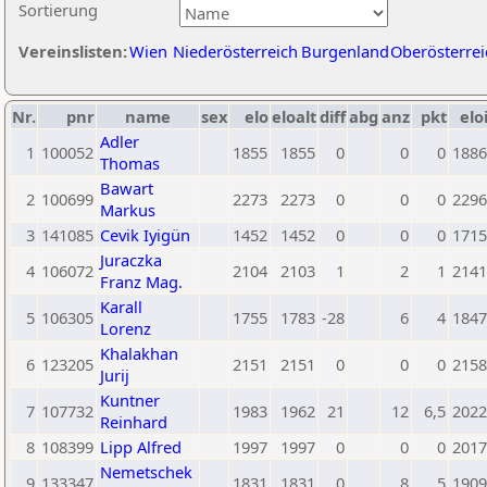
Sortierung
Vereinslisten:
Wien
Niederösterreich
Burgenland
Oberösterrei
Nr.
pnr
name
sex
elo
eloalt
diff
abg
anz
pkt
elo
Adler
1
100052
1855
1855
0
0
0
1886
Thomas
Bawart
2
100699
2273
2273
0
0
0
2296
Markus
3
141085
Cevik Iyigün
1452
1452
0
0
0
1715
Juraczka
4
106072
2104
2103
1
2
1
2141
Franz Mag.
Karall
5
106305
1755
1783
-28
6
4
1847
Lorenz
Khalakhan
6
123205
2151
2151
0
0
0
2158
Jurij
Kuntner
7
107732
1983
1962
21
12
6,5
2022
Reinhard
8
108399
Lipp Alfred
1997
1997
0
0
0
2017
Nemetschek
9
133347
1831
1831
0
8
5
1909