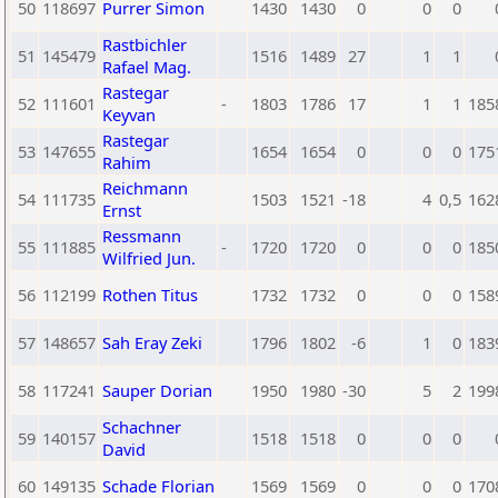
50
118697
Purrer Simon
1430
1430
0
0
0
Rastbichler
51
145479
1516
1489
27
1
1
Rafael Mag.
Rastegar
52
111601
-
1803
1786
17
1
1
185
Keyvan
Rastegar
53
147655
1654
1654
0
0
0
175
Rahim
Reichmann
54
111735
1503
1521
-18
4
0,5
162
Ernst
Ressmann
55
111885
-
1720
1720
0
0
0
185
Wilfried Jun.
56
112199
Rothen Titus
1732
1732
0
0
0
158
57
148657
Sah Eray Zeki
1796
1802
-6
1
0
183
58
117241
Sauper Dorian
1950
1980
-30
5
2
199
Schachner
59
140157
1518
1518
0
0
0
David
60
149135
Schade Florian
1569
1569
0
0
0
170