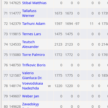
70
147625
Stibal Matthias
0
0
0
0
0
Tallafuss
71
114777
1673
1673
0
0
0
173
Werner
72
142379
Tarhuni Adam
1597
1694
-97
11
4
175
73
119815
Ternes Lars
1475
1475
0
0
0
Teutsch
74
124533
2123
2123
0
0
0
214
Alexander
75
115080
Torre Palmiro
1772
1772
0
0
0
176
76
148750
Trifkovic Boris
0
0
0
0
0
Valerio
77
121587
1775
1775
0
0
0
185
Gianluca Dr.
Voevodskaia
78
148174
w
1220
1220
0
0
0
Nadezhda
79
149607
Weber Jan
0
0
0
0
0
Zavadskyy
80
149628
0
0
0
0
0