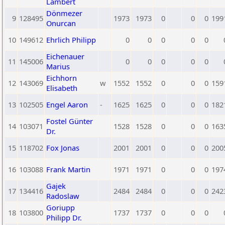
Lambert
Dönmezer
9
128495
1973
1973
0
0
0
199
Onurcan
10
149612
Ehrlich Philipp
0
0
0
0
0
Eichenauer
11
145006
0
0
0
0
0
Marius
Eichhorn
12
143069
w
1552
1552
0
0
0
159
Elisabeth
13
102505
Engel Aaron
-
1625
1625
0
0
0
182
Fostel Günter
14
103071
1528
1528
0
0
0
163
Dr.
15
118702
Fox Jonas
2001
2001
0
0
0
200
16
103088
Frank Martin
1971
1971
0
0
0
197
Gajek
17
134416
2484
2484
0
0
0
242
Radoslaw
Goriupp
18
103800
1737
1737
0
0
0
Philipp Dr.