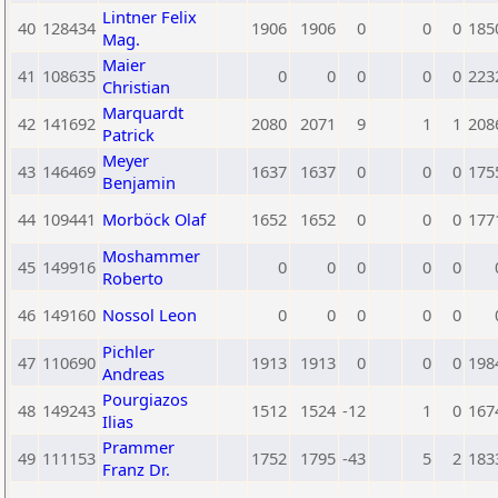
Lintner Felix
40
128434
1906
1906
0
0
0
185
Mag.
Maier
41
108635
0
0
0
0
0
223
Christian
Marquardt
42
141692
2080
2071
9
1
1
208
Patrick
Meyer
43
146469
1637
1637
0
0
0
175
Benjamin
44
109441
Morböck Olaf
1652
1652
0
0
0
177
Moshammer
45
149916
0
0
0
0
0
Roberto
46
149160
Nossol Leon
0
0
0
0
0
Pichler
47
110690
1913
1913
0
0
0
198
Andreas
Pourgiazos
48
149243
1512
1524
-12
1
0
167
Ilias
Prammer
49
111153
1752
1795
-43
5
2
183
Franz Dr.