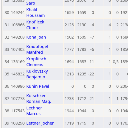
29
125693
2076
2076
0
0
0
206
Saro
Khalil
30
149244
1659
1659
0
0
0
192
Houssam
Knoflicek
31
106866
2126
2130
-4
4
2
213
Ctibor
32
149208
Kona Joan
1502
1509
-7
1
0
168
Kraupfogel
33
107402
1777
1783
-6
1
0
185
Manfred
Kropfitsch
34
136169
1694
1683
11
1
0,5
183
Clemens
Kuklovszky
35
145832
1213
1235
-22
1
0
Benjamin
36
140986
Kunin Pavel
0
0
0
0
0
206
Kutschker
37
107778
1733
1712
21
1
1
179
Roman Mag.
Lechner
38
117543
1944
1944
0
0
0
194
Marcus
39
108290
Lettner Jochen
1719
1719
0
0
0
176