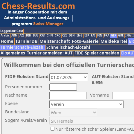
Logged on: Gast
Arabic
ARM
AZE
BIH
BUL
CAT
CHN
CRO
CZE
DEN
ENG
ESP
FAI
FIN
FRA
GER
GRE
INA
I
Home
TurnierDB
Meisterschaft
Foto-Galerie
Meldekartei
El
Turnierschach-Elozahl
Schnellschach-Elozahl
Allgemeines
Turnier anmelden: AUT
FIDE
Spieler anmelden
Elo AU
Willkommen bei den offiziellen Turnierscha
FIDE-Elolisten Stand
AUT-Elolisten Stand
6.936
Personennummer
Nachname
Vorname
Ebene
Bundesland
Spgem./Kreis/Verein
Nur "österreichische" Spieler (Land=A