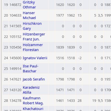
Gritzky
19
146872
1620
1620
0
0
0
188
Othmar
Hanser
20
104633
1977
1962
15
5
3,5
199
Michael
Hirschkron
21
141565
0
0
0
0
0
172
Gary
Hitzenberger
22
105152
0
0
0
0
0
Franz Jun.
Holzammer
23
105456
1839
1839
0
0
0
187
Florestan
24
145600
Ignatov Valerii
1516
1518
-2
1
0
171
Ilse Paul-
25
149914
0
0
0
0
0
Baschar
26
147621
Jacob Serafin
1798
1798
0
0
0
195
Karadeniz
27
143120
1471
1471
0
0
0
170
Atilla
Kaufmann
28
134278
1461
1433
28
19
9,5
158
Robert Mag.
Khachatouri