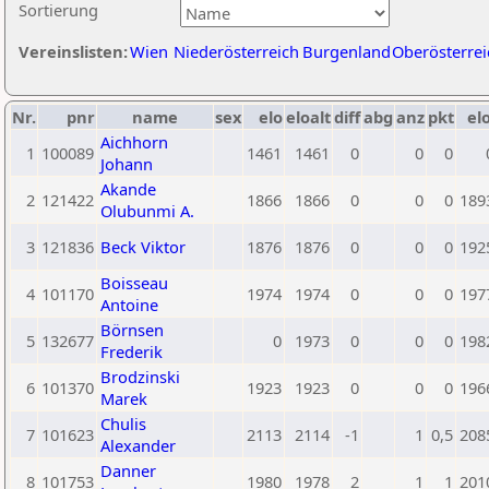
Sortierung
Vereinslisten:
Wien
Niederösterreich
Burgenland
Oberösterrei
Nr.
pnr
name
sex
elo
eloalt
diff
abg
anz
pkt
elo
Aichhorn
1
100089
1461
1461
0
0
0
Johann
Akande
2
121422
1866
1866
0
0
0
189
Olubunmi A.
3
121836
Beck Viktor
1876
1876
0
0
0
192
Boisseau
4
101170
1974
1974
0
0
0
197
Antoine
Börnsen
5
132677
0
1973
0
0
0
198
Frederik
Brodzinski
6
101370
1923
1923
0
0
0
196
Marek
Chulis
7
101623
2113
2114
-1
1
0,5
208
Alexander
Danner
8
101753
1980
1978
2
1
1
201