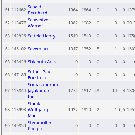
Scheidl
61
112662
1864
1864
0
0
0
187
Bernhard
Schweitzer
62
113477
1982
1982
0
0
0
201
Werner
63
142826
Settele Henry
1540
1540
0
0
0
175
64
146102
Severa Jiri
1347
1352
-5
1
0
160
65
145426
Shkembi Anis
0
0
0
0
0
Sittner Paul
66
147185
0
0
0
0
0
Friedrich
Somasundram
67
113844
Jayakumar
1774
1817
-43
14
4
180
Ing.
Stadik
68
113993
Wolfgang
1922
1920
2
1
0,5
195
Mag.
Steinmüller
69
149859
0
0
0
0
0
Philipp