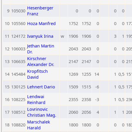
Hesenberger
9
105030
0
0
0
0
0
Franz
10
105560
Hoza Manfred
1752
1752
0
0
0
17
11
124172
Ivanyuk Irina
w
1906
1906
0
3
1
19
Jethan Martin
12
106003
2043
2043
0
0
0
20
Dr.
Kirschner
13
106635
2147
2147
0
0
0
21
Alexander Dr.
Kropfitsch
14
145484
1269
1255
14
1
0,5
15
David
15
130125
Lehnert Dario
1509
1515
-6
1
0,5
17
Lendwai
16
108225
2355
2358
-3
1
0,5
23
Reinhard
Lovrinovic
17
108512
2060
2056
4
1
1
20
Christian Mag.
Marschalek
18
108820
1800
1800
0
0
0
18
Harald