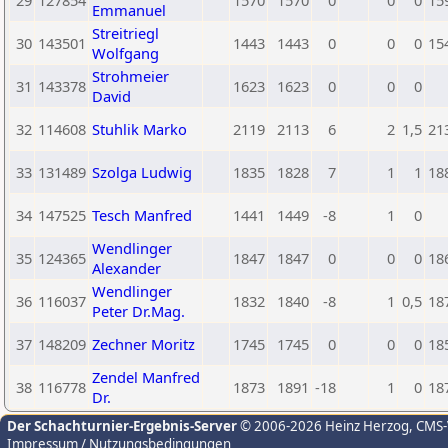
29
127854
1570
1570
0
0
0
15
Emmanuel
Streitriegl
30
143501
1443
1443
0
0
0
15
Wolfgang
Strohmeier
31
143378
1623
1623
0
0
0
David
32
114608
Stuhlik Marko
2119
2113
6
2
1,5
21
33
131489
Szolga Ludwig
1835
1828
7
1
1
18
34
147525
Tesch Manfred
1441
1449
-8
1
0
Wendlinger
35
124365
1847
1847
0
0
0
18
Alexander
Wendlinger
36
116037
1832
1840
-8
1
0,5
18
Peter Dr.Mag.
37
148209
Zechner Moritz
1745
1745
0
0
0
18
Zendel Manfred
38
116778
1873
1891
-18
1
0
18
Dr.
Der Schachturnier-Ergebnis-Server
© 2006-2026 Heinz Herzog
, CMS
Impressum / Nutzungsbedingungen