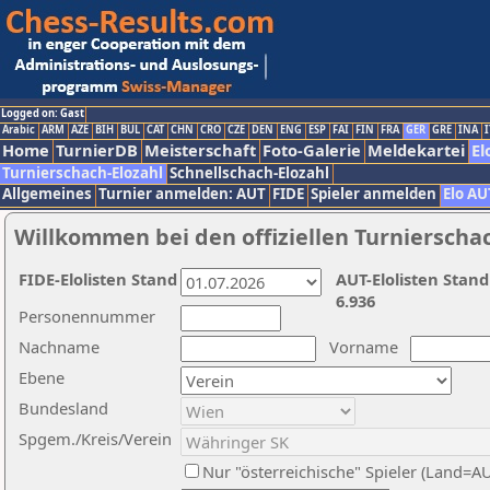
Logged on: Gast
Arabic
ARM
AZE
BIH
BUL
CAT
CHN
CRO
CZE
DEN
ENG
ESP
FAI
FIN
FRA
GER
GRE
INA
I
Home
TurnierDB
Meisterschaft
Foto-Galerie
Meldekartei
El
Turnierschach-Elozahl
Schnellschach-Elozahl
Allgemeines
Turnier anmelden: AUT
FIDE
Spieler anmelden
Elo AU
Willkommen bei den offiziellen Turnierscha
FIDE-Elolisten Stand
AUT-Elolisten Stand
6.936
Personennummer
Nachname
Vorname
Ebene
Bundesland
Spgem./Kreis/Verein
Nur "österreichische" Spieler (Land=A