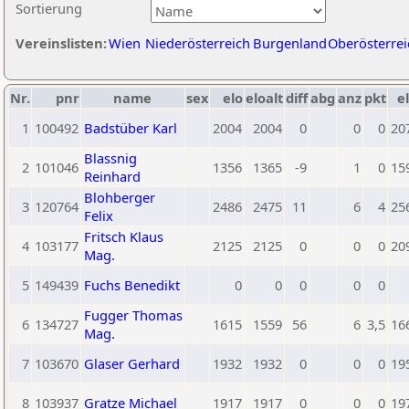
Sortierung
Vereinslisten:
Wien
Niederösterreich
Burgenland
Oberösterrei
Nr.
pnr
name
sex
elo
eloalt
diff
abg
anz
pkt
el
1
100492
Badstüber Karl
2004
2004
0
0
0
20
Blassnig
2
101046
1356
1365
-9
1
0
15
Reinhard
Blohberger
3
120764
2486
2475
11
6
4
25
Felix
Fritsch Klaus
4
103177
2125
2125
0
0
0
20
Mag.
5
149439
Fuchs Benedikt
0
0
0
0
0
Fugger Thomas
6
134727
1615
1559
56
6
3,5
16
Mag.
7
103670
Glaser Gerhard
1932
1932
0
0
0
19
8
103937
Gratze Michael
1917
1917
0
0
0
19