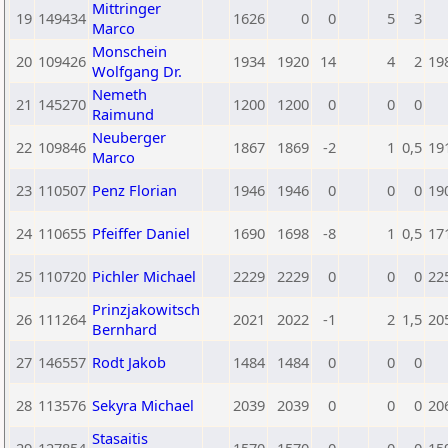
Mittringer
19
149434
1626
0
0
5
3
Marco
Monschein
20
109426
1934
1920
14
4
2
19
Wolfgang Dr.
Nemeth
21
145270
1200
1200
0
0
0
Raimund
Neuberger
22
109846
1867
1869
-2
1
0,5
19
Marco
23
110507
Penz Florian
1946
1946
0
0
0
19
24
110655
Pfeiffer Daniel
1690
1698
-8
1
0,5
17
25
110720
Pichler Michael
2229
2229
0
0
0
22
Prinzjakowitsch
26
111264
2021
2022
-1
2
1,5
20
Bernhard
27
146557
Rodt Jakob
1484
1484
0
0
0
28
113576
Sekyra Michael
2039
2039
0
0
0
20
Stasaitis