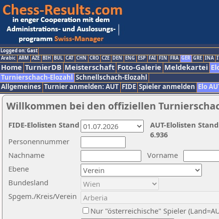
Logged on: Gast
Arabic
ARM
AZE
BIH
BUL
CAT
CHN
CRO
CZE
DEN
ENG
ESP
FAI
FIN
FRA
GER
GRE
INA
I
Home
TurnierDB
Meisterschaft
Foto-Galerie
Meldekartei
El
Turnierschach-Elozahl
Schnellschach-Elozahl
Allgemeines
Turnier anmelden: AUT
FIDE
Spieler anmelden
Elo AU
Willkommen bei den offiziellen Turnierscha
FIDE-Elolisten Stand
AUT-Elolisten Stand
6.936
Personennummer
Nachname
Vorname
Ebene
Bundesland
Spgem./Kreis/Verein
Nur "österreichische" Spieler (Land=A