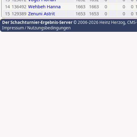
14
136492
Wehbeh Hanna
1663
1663
0
0
0
15
129389
Zenuni Astrit
1653
1653
0
0
0
Der Schachturnier-Ergebnis-Server
© 2006-2026 Heinz Herzog
, CMS
Impressum / Nutzungsbedingungen