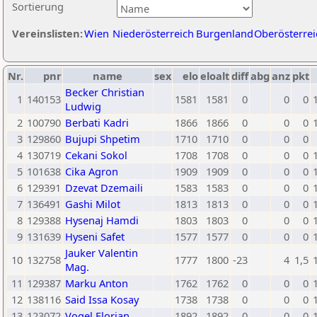
Sortierung
Vereinslisten:
Wien
Niederösterreich
Burgenland
Oberösterrei
Nr.
pnr
name
sex
elo
eloalt
diff
abg
anz
pkt
Becker Christian
1
140153
1581
1581
0
0
0
Ludwig
2
100790
Berbati Kadri
1866
1866
0
0
0
3
129860
Bujupi Shpetim
1710
1710
0
0
0
4
130719
Cekani Sokol
1708
1708
0
0
0
5
101638
Cika Agron
1909
1909
0
0
0
6
129391
Dzevat Dzemaili
1583
1583
0
0
0
7
136491
Gashi Milot
1813
1813
0
0
0
8
129388
Hysenaj Hamdi
1803
1803
0
0
0
9
131639
Hyseni Safet
1577
1577
0
0
0
Jauker Valentin
10
132758
1777
1800
-23
4
1,5
Mag.
11
129387
Marku Anton
1762
1762
0
0
0
12
138116
Said Issa Kosay
1738
1738
0
0
0
13
123072
Vogel Florian
1892
1892
0
0
0