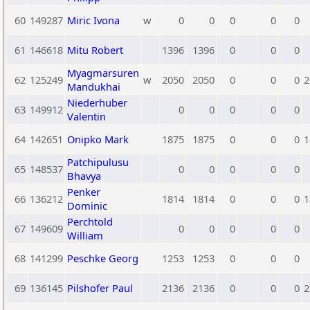
60
149287
Miric Ivona
w
0
0
0
0
0
61
146618
Mitu Robert
1396
1396
0
0
0
Myagmarsuren
62
125249
w
2050
2050
0
0
0
2
Mandukhai
Niederhuber
63
149912
0
0
0
0
0
Valentin
64
142651
Onipko Mark
1875
1875
0
0
0
1
Patchipulusu
65
148537
0
0
0
0
0
Bhavya
Penker
66
136212
1814
1814
0
0
0
1
Dominic
Perchtold
67
149609
0
0
0
0
0
William
68
141299
Peschke Georg
1253
1253
0
0
0
69
136145
Pilshofer Paul
2136
2136
0
0
0
2