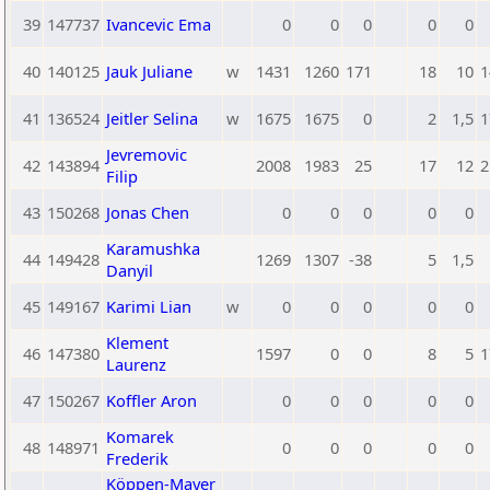
39
147737
Ivancevic Ema
0
0
0
0
0
40
140125
Jauk Juliane
w
1431
1260
171
18
10
1
41
136524
Jeitler Selina
w
1675
1675
0
2
1,5
1
Jevremovic
42
143894
2008
1983
25
17
12
2
Filip
43
150268
Jonas Chen
0
0
0
0
0
Karamushka
44
149428
1269
1307
-38
5
1,5
Danyil
45
149167
Karimi Lian
w
0
0
0
0
0
Klement
46
147380
1597
0
0
8
5
1
Laurenz
47
150267
Koffler Aron
0
0
0
0
0
Komarek
48
148971
0
0
0
0
0
Frederik
Köppen-Mayer