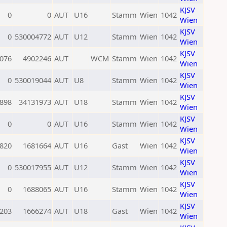
KJSV
0
0
AUT
U16
Stamm
Wien
1042
Wien
KJSV
0
530004772
AUT
U12
Stamm
Wien
1042
Wien
KJSV
076
4902246
AUT
WCM
Stamm
Wien
1042
Wien
KJSV
0
530019044
AUT
U8
Stamm
Wien
1042
Wien
KJSV
898
34131973
AUT
U18
Stamm
Wien
1042
Wien
KJSV
0
0
AUT
U16
Stamm
Wien
1042
Wien
KJSV
820
1681664
AUT
U16
Gast
Wien
1042
Wien
KJSV
0
530017955
AUT
U12
Stamm
Wien
1042
Wien
KJSV
0
1688065
AUT
U16
Stamm
Wien
1042
Wien
KJSV
203
1666274
AUT
U18
Gast
Wien
1042
Wien