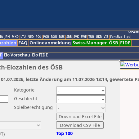
Servert
TA
JPN
MKD
LTU
NED
POL
POR
ROU
RUS
SRB
SVK
SWE
TUR
UKR
VIE
FontSize:11pt
ozahlen
FAQ
Onlineanmeldung
Swiss-Manager
ÖSB
FIDE
T
Elo Vorschau
Elo FIDE
ch-Elozahlen des ÖSB
 01.07.2026, letzte Änderung am 11.07.2026 13:14, gewertete P
Kategorie
Geschlecht
Spielberechtigung
Top 100
UT)