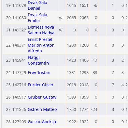
Deak-Sala
19
141079
1645
1651
-6
1
0
1
Daniel
Deak-Sala
20
141080
w
2065
2065
0
0
0
2
Emilia
Demessinova
21
149327
w
0
0
0
0
0
Salima Nadya
Ernst Prestel
22
148371
Marlon Anton
1200
1200
0
0
0
Alfredo
Flaggl
23
145841
1423
1406
17
3
2
Constantin
24
147729
Frey Tristan
1331
1298
33
7
3
25
142716
Fürtler Oliver
2018
2018
0
7
4
2
26
146917
Gruber Gustav
1399
1399
0
0
0
1
27
141826
Gstrein Matteo
1750
1774
-24
3
0
1
28
127403
Guskic Andrija
1922
1922
0
0
0
1