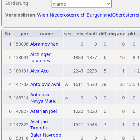
Sortierung
Vereinslisten:
Wien
Niederösterreich
Burgenland
Oberösterrei
Nr.
pnr
name
sex
elo
eloalt
diff
abg
anz
pkt
1
150036
Abramov Yan
0
0
0
0
0
Aichinger
2
138031
1883
1877
6
16
8
1
Johannes
3
100191
Alvir Aco
2243
2238
5
1
1
2
4
142702
Antolovic Avni
w
1611
1533
78
22
13,5
1
Antolovic
5
148314
w
0
0
0
0
0
Navya Maria
6
147827
Asatrjan Joel
1220
1220
0
0
0
Asatrjan
7
147822
1541
1548
-7
1
0
1
Timothi
Baler Navroop
8
150116
0
0
0
0
0