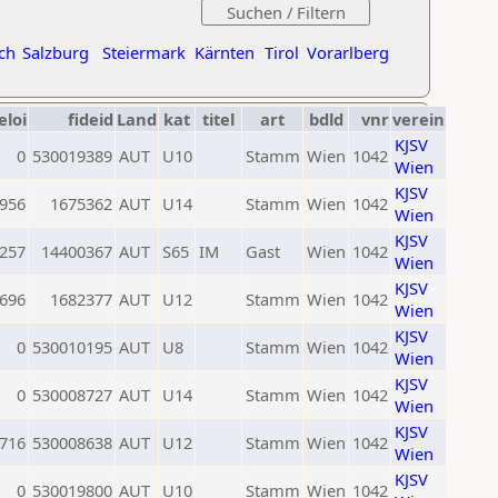
ch
Salzburg
Steiermark
Kärnten
Tirol
Vorarlberg
eloi
fideid
Land
kat
titel
art
bdld
vnr
verein
KJSV
0
530019389
AUT
U10
Stamm
Wien
1042
Wien
KJSV
956
1675362
AUT
U14
Stamm
Wien
1042
Wien
KJSV
257
14400367
AUT
S65
IM
Gast
Wien
1042
Wien
KJSV
696
1682377
AUT
U12
Stamm
Wien
1042
Wien
KJSV
0
530010195
AUT
U8
Stamm
Wien
1042
Wien
KJSV
0
530008727
AUT
U14
Stamm
Wien
1042
Wien
KJSV
716
530008638
AUT
U12
Stamm
Wien
1042
Wien
KJSV
0
530019800
AUT
U10
Stamm
Wien
1042