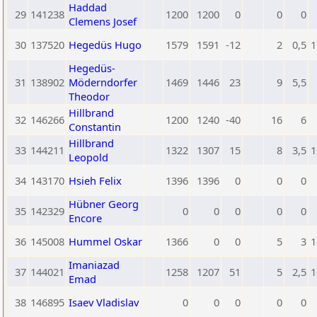
Haddad
29
141238
1200
1200
0
0
0
Clemens Josef
30
137520
Hegedüs Hugo
1579
1591
-12
2
0,5
1
Hegedüs-
31
138902
Möderndorfer
1469
1446
23
9
5,5
Theodor
Hillbrand
32
146266
1200
1240
-40
16
6
Constantin
Hillbrand
33
144211
1322
1307
15
8
3,5
1
Leopold
34
143170
Hsieh Felix
1396
1396
0
0
0
Hübner Georg
35
142329
0
0
0
0
0
Encore
36
145008
Hummel Oskar
1366
0
0
5
3
1
Imaniazad
37
144021
1258
1207
51
5
2,5
1
Emad
38
146895
Isaev Vladislav
0
0
0
0
0