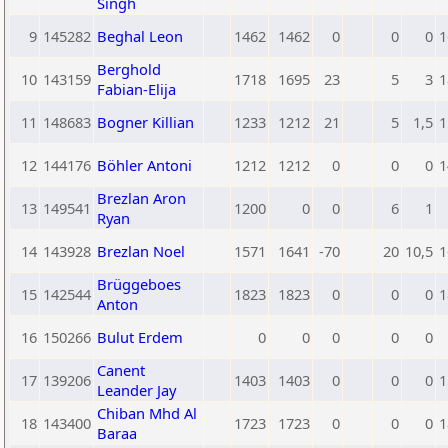
Singh
9
145282
Beghal Leon
1462
1462
0
0
0
1
Berghold
10
143159
1718
1695
23
5
3
1
Fabian-Elija
11
148683
Bogner Killian
1233
1212
21
5
1,5
1
12
144176
Böhler Antoni
1212
1212
0
0
0
1
Brezlan Aron
13
149541
1200
0
0
6
1
Ryan
14
143928
Brezlan Noel
1571
1641
-70
20
10,5
1
Brüggeboes
15
142544
1823
1823
0
0
0
1
Anton
16
150266
Bulut Erdem
0
0
0
0
0
Canent
17
139206
1403
1403
0
0
0
1
Leander Jay
Chiban Mhd Al
18
143400
1723
1723
0
0
0
1
Baraa