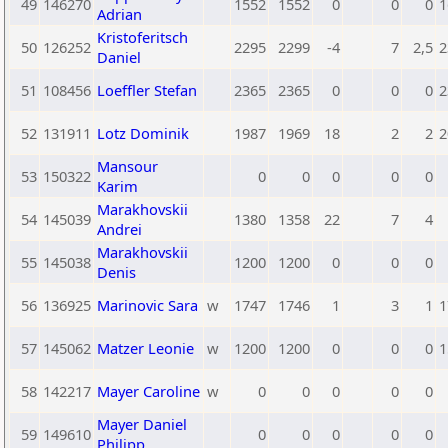
49
146270
1552
1552
0
0
0
1
Adrian
Kristoferitsch
50
126252
2295
2299
-4
7
2,5
2
Daniel
51
108456
Loeffler Stefan
2365
2365
0
0
0
2
52
131911
Lotz Dominik
1987
1969
18
2
2
2
Mansour
53
150322
0
0
0
0
0
Karim
Marakhovskii
54
145039
1380
1358
22
7
4
Andrei
Marakhovskii
55
145038
1200
1200
0
0
0
Denis
56
136925
Marinovic Sara
w
1747
1746
1
3
1
1
57
145062
Matzer Leonie
w
1200
1200
0
0
0
1
58
142217
Mayer Caroline
w
0
0
0
0
0
Mayer Daniel
59
149610
0
0
0
0
0
Philipp