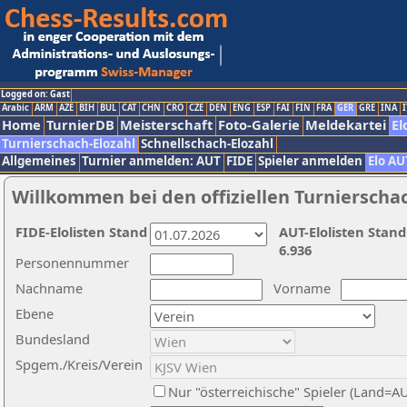
Logged on: Gast
Arabic
ARM
AZE
BIH
BUL
CAT
CHN
CRO
CZE
DEN
ENG
ESP
FAI
FIN
FRA
GER
GRE
INA
I
Home
TurnierDB
Meisterschaft
Foto-Galerie
Meldekartei
El
Turnierschach-Elozahl
Schnellschach-Elozahl
Allgemeines
Turnier anmelden: AUT
FIDE
Spieler anmelden
Elo AU
Willkommen bei den offiziellen Turnierscha
FIDE-Elolisten Stand
AUT-Elolisten Stand
6.936
Personennummer
Nachname
Vorname
Ebene
Bundesland
Spgem./Kreis/Verein
Nur "österreichische" Spieler (Land=A