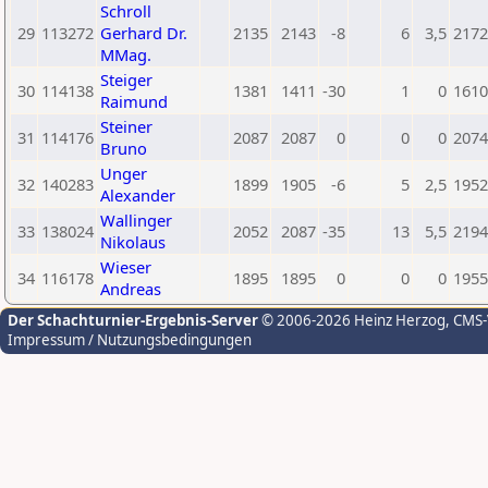
Schroll
29
113272
Gerhard Dr.
2135
2143
-8
6
3,5
2172
MMag.
Steiger
30
114138
1381
1411
-30
1
0
1610
Raimund
Steiner
31
114176
2087
2087
0
0
0
2074
Bruno
Unger
32
140283
1899
1905
-6
5
2,5
1952
Alexander
Wallinger
33
138024
2052
2087
-35
13
5,5
2194
Nikolaus
Wieser
34
116178
1895
1895
0
0
0
1955
Andreas
Der Schachturnier-Ergebnis-Server
© 2006-2026 Heinz Herzog
, CMS
Impressum / Nutzungsbedingungen