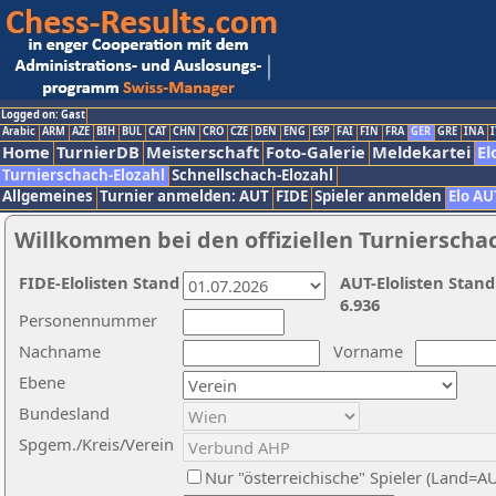
Logged on: Gast
Arabic
ARM
AZE
BIH
BUL
CAT
CHN
CRO
CZE
DEN
ENG
ESP
FAI
FIN
FRA
GER
GRE
INA
I
Home
TurnierDB
Meisterschaft
Foto-Galerie
Meldekartei
El
Turnierschach-Elozahl
Schnellschach-Elozahl
Allgemeines
Turnier anmelden: AUT
FIDE
Spieler anmelden
Elo AU
Willkommen bei den offiziellen Turnierscha
FIDE-Elolisten Stand
AUT-Elolisten Stand
6.936
Personennummer
Nachname
Vorname
Ebene
Bundesland
Spgem./Kreis/Verein
Nur "österreichische" Spieler (Land=A