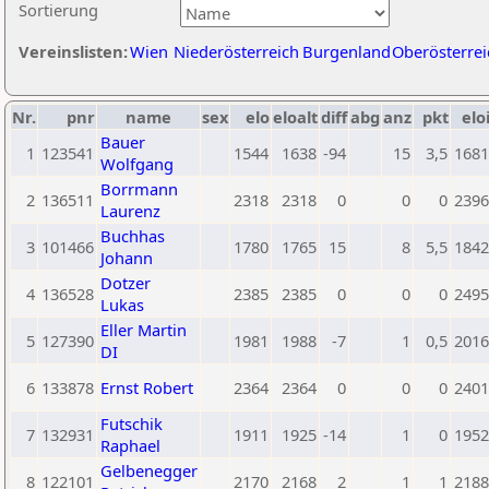
Sortierung
Vereinslisten:
Wien
Niederösterreich
Burgenland
Oberösterrei
Nr.
pnr
name
sex
elo
eloalt
diff
abg
anz
pkt
elo
Bauer
1
123541
1544
1638
-94
15
3,5
1681
Wolfgang
Borrmann
2
136511
2318
2318
0
0
0
2396
Laurenz
Buchhas
3
101466
1780
1765
15
8
5,5
1842
Johann
Dotzer
4
136528
2385
2385
0
0
0
2495
Lukas
Eller Martin
5
127390
1981
1988
-7
1
0,5
2016
DI
6
133878
Ernst Robert
2364
2364
0
0
0
2401
Futschik
7
132931
1911
1925
-14
1
0
1952
Raphael
Gelbenegger
8
122101
2170
2168
2
1
1
2188