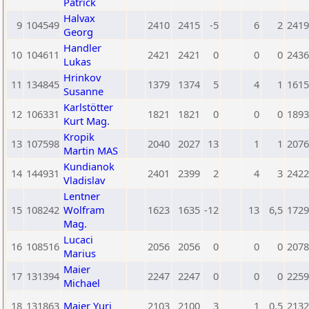
Patrick
Halvax
9
104549
2410
2415
-5
6
2
2419
Georg
Handler
10
104611
2421
2421
0
0
0
2436
Lukas
Hrinkov
11
134845
1379
1374
5
4
1
1615
Susanne
Karlstötter
12
106331
1821
1821
0
0
0
1893
Kurt Mag.
Kropik
13
107598
2040
2027
13
1
1
2076
Martin MAS
Kundianok
14
144931
2401
2399
2
4
3
2422
Vladislav
Lentner
15
108242
Wolfram
1623
1635
-12
13
6,5
1729
Mag.
Lucaci
16
108516
2056
2056
0
0
0
2078
Marius
Maier
17
131394
2247
2247
0
0
0
2259
Michael
18
131863
Maier Yuri
2103
2100
3
1
0,5
2132