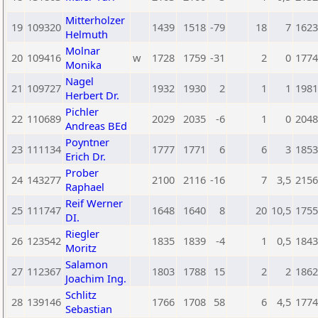
Mitterholzer
19
109320
1439
1518
-79
18
7
1623
Helmuth
Molnar
20
109416
w
1728
1759
-31
2
0
1774
Monika
Nagel
21
109727
1932
1930
2
1
1
1981
Herbert Dr.
Pichler
22
110689
2029
2035
-6
1
0
2048
Andreas BEd
Poyntner
23
111134
1777
1771
6
6
3
1853
Erich Dr.
Prober
24
143277
2100
2116
-16
7
3,5
2156
Raphael
Reif Werner
25
111747
1648
1640
8
20
10,5
1755
DI.
Riegler
26
123542
1835
1839
-4
1
0,5
1843
Moritz
Salamon
27
112367
1803
1788
15
2
2
1862
Joachim Ing.
Schlitz
28
139146
1766
1708
58
6
4,5
1774
Sebastian