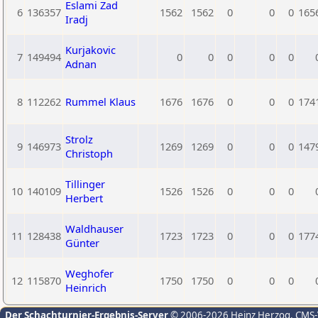
Eslami Zad
6
136357
1562
1562
0
0
0
165
Iradj
Kurjakovic
7
149494
0
0
0
0
0
Adnan
8
112262
Rummel Klaus
1676
1676
0
0
0
174
Strolz
9
146973
1269
1269
0
0
0
147
Christoph
Tillinger
10
140109
1526
1526
0
0
0
Herbert
Waldhauser
11
128438
1723
1723
0
0
0
177
Günter
Weghofer
12
115870
1750
1750
0
0
0
Heinrich
Der Schachturnier-Ergebnis-Server
© 2006-2026 Heinz Herzog
, CMS