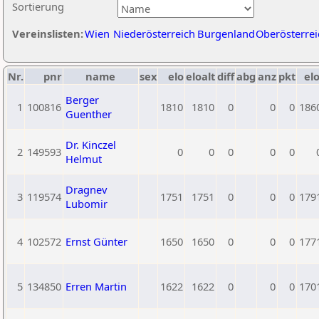
Sortierung
Vereinslisten:
Wien
Niederösterreich
Burgenland
Oberösterrei
Nr.
pnr
name
sex
elo
eloalt
diff
abg
anz
pkt
elo
Berger
1
100816
1810
1810
0
0
0
186
Guenther
Dr. Kinczel
2
149593
0
0
0
0
0
Helmut
Dragnev
3
119574
1751
1751
0
0
0
179
Lubomir
4
102572
Ernst Günter
1650
1650
0
0
0
177
5
134850
Erren Martin
1622
1622
0
0
0
170