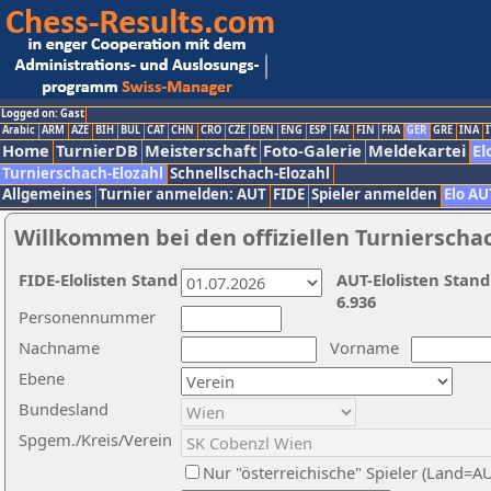
Logged on: Gast
Arabic
ARM
AZE
BIH
BUL
CAT
CHN
CRO
CZE
DEN
ENG
ESP
FAI
FIN
FRA
GER
GRE
INA
I
Home
TurnierDB
Meisterschaft
Foto-Galerie
Meldekartei
El
Turnierschach-Elozahl
Schnellschach-Elozahl
Allgemeines
Turnier anmelden: AUT
FIDE
Spieler anmelden
Elo AU
Willkommen bei den offiziellen Turnierscha
FIDE-Elolisten Stand
AUT-Elolisten Stand
6.936
Personennummer
Nachname
Vorname
Ebene
Bundesland
Spgem./Kreis/Verein
Nur "österreichische" Spieler (Land=A