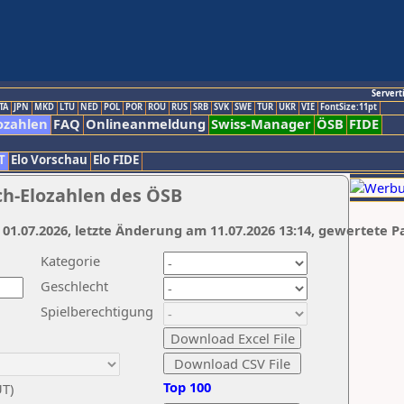
Servert
TA
JPN
MKD
LTU
NED
POL
POR
ROU
RUS
SRB
SVK
SWE
TUR
UKR
VIE
FontSize:11pt
ozahlen
FAQ
Onlineanmeldung
Swiss-Manager
ÖSB
FIDE
T
Elo Vorschau
Elo FIDE
ch-Elozahlen des ÖSB
 01.07.2026, letzte Änderung am 11.07.2026 13:14, gewertete P
Kategorie
Geschlecht
Spielberechtigung
Top 100
UT)