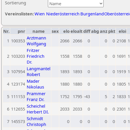
Sortierung
Vereinslisten:
Wien
Niederösterreich
Burgenland
Oberösterrei
Nr.
pnr
name
sex
elo
eloalt
diff
abg
anz
pkt
eloi
Arztmann
1
100353
2066
2066
0
0
0
2108
1
Wolfgang
Fritzer
2
103203
Friedrich
1558
1558
0
0
0
1691
1
Dr.
Langmantel
3
107954
1893
1893
0
0
0
1919
1
Robert
Mader
4
123174
1880
1880
0
0
0
1805
1
Nikolaus
Prammer
5
111153
1752
1795
-43
5
2
1833
1
Franz Dr.
Scheichel
6
112655
2033
2033
0
0
0
2301
1
Herbert DI.
Schmidt
7
145573
0
0
0
0
0
0
1
Christoph