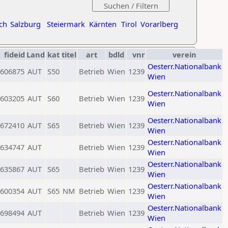
ch
Salzburg
Steiermark
Kärnten
Tirol
Vorarlberg
fideid
Land
kat
titel
art
bdld
vnr
verein
Oesterr.Nationalbank
606875
AUT
S50
Betrieb
Wien
1239
Wien
Oesterr.Nationalbank
603205
AUT
S60
Betrieb
Wien
1239
Wien
Oesterr.Nationalbank
672410
AUT
S65
Betrieb
Wien
1239
Wien
Oesterr.Nationalbank
634747
AUT
Betrieb
Wien
1239
Wien
Oesterr.Nationalbank
635867
AUT
S65
Betrieb
Wien
1239
Wien
Oesterr.Nationalbank
600354
AUT
S65
NM
Betrieb
Wien
1239
Wien
Oesterr.Nationalbank
698494
AUT
Betrieb
Wien
1239
Wien