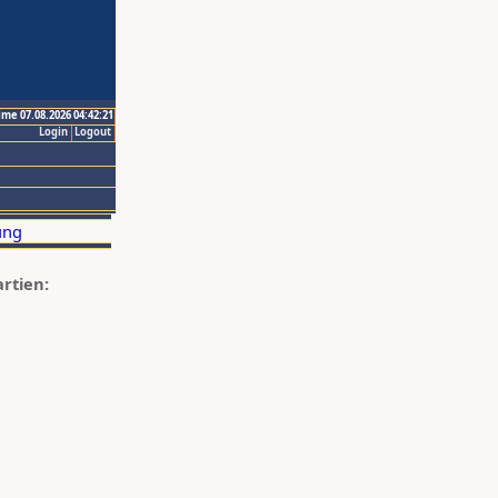
ime 07.08.2026 04:42:21
Login
Logout
artien: