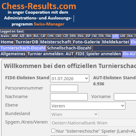
Logged on: Gast
Arabic
ARM
AZE
BIH
BUL
CAT
CHN
CRO
CZE
DEN
ENG
ESP
FAI
FIN
FRA
GER
GRE
INA
I
Home
TurnierDB
Meisterschaft
Foto-Galerie
Meldekartei
El
Turnierschach-Elozahl
Schnellschach-Elozahl
Allgemeines
Turnier anmelden: AUT
FIDE
Spieler anmelden
Elo AU
Willkommen bei den offiziellen Turnierscha
FIDE-Elolisten Stand
AUT-Elolisten Stand
6.936
Personennummer
Nachname
Vorname
Ebene
Bundesland
Spgem./Kreis/Verein
Nur "österreichische" Spieler (Land=A