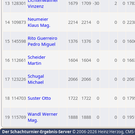
Lichtenwallner
13
128301
1679
1709
-30
2
0
178
Vinzenz
Neumeier
14
109873
2214
2214
0
0
0
223
Klaus Mag.
Rito Guerreiro
15
145598
1376
1376
0
0
0
160
Pedro Miguel
Scheider
16
112661
1604
1604
0
0
0
166
Martin
Schugal
17
123226
2066
2066
0
0
0
206
Michael
18
114703
Suster Otto
1722
1722
0
0
0
179
Wandl Werner
19
115769
1888
1888
0
0
0
195
Mag.
Der Schachturnier-Ergebnis-Server
© 2006-2026 Heinz Herzog
, CMS