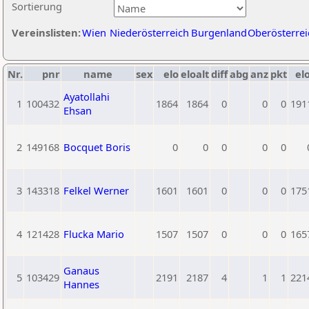
Sortierung
Vereinslisten:
Wien
Niederösterreich
Burgenland
Oberösterrei
Nr.
pnr
name
sex
elo
eloalt
diff
abg
anz
pkt
elo
Ayatollahi
1
100432
1864
1864
0
0
0
191
Ehsan
2
149168
Bocquet Boris
0
0
0
0
0
3
143318
Felkel Werner
1601
1601
0
0
0
175
4
121428
Flucka Mario
1507
1507
0
0
0
165
Ganaus
5
103429
2191
2187
4
1
1
221
Hannes