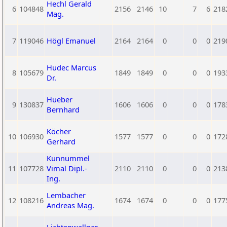
Hechl Gerald
6
104848
2156
2146
10
7
6
218
Mag.
7
119046
Högl Emanuel
2164
2164
0
0
0
219
Hudec Marcus
8
105679
1849
1849
0
0
0
193
Dr.
Hueber
9
130837
1606
1606
0
0
0
178
Bernhard
Köcher
10
106930
1577
1577
0
0
0
172
Gerhard
Kunnummel
11
107728
Vimal Dipl.-
2110
2110
0
0
0
213
Ing.
Lembacher
12
108216
1674
1674
0
0
0
177
Andreas Mag.