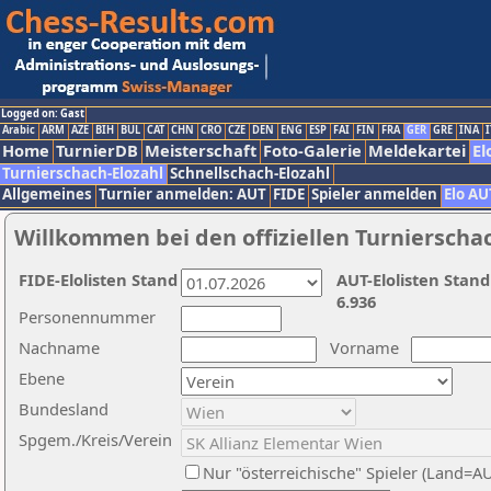
Logged on: Gast
Arabic
ARM
AZE
BIH
BUL
CAT
CHN
CRO
CZE
DEN
ENG
ESP
FAI
FIN
FRA
GER
GRE
INA
I
Home
TurnierDB
Meisterschaft
Foto-Galerie
Meldekartei
El
Turnierschach-Elozahl
Schnellschach-Elozahl
Allgemeines
Turnier anmelden: AUT
FIDE
Spieler anmelden
Elo AU
Willkommen bei den offiziellen Turnierscha
FIDE-Elolisten Stand
AUT-Elolisten Stand
6.936
Personennummer
Nachname
Vorname
Ebene
Bundesland
Spgem./Kreis/Verein
Nur "österreichische" Spieler (Land=A