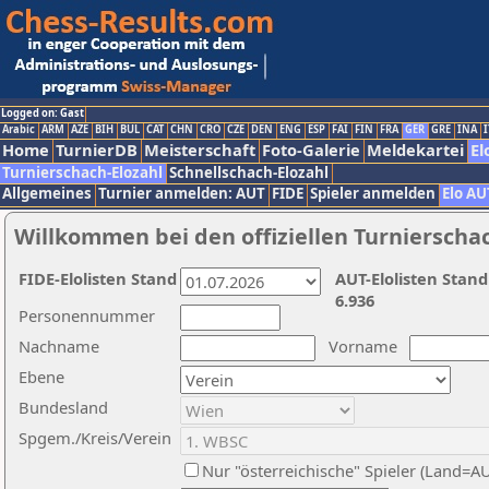
Logged on: Gast
Arabic
ARM
AZE
BIH
BUL
CAT
CHN
CRO
CZE
DEN
ENG
ESP
FAI
FIN
FRA
GER
GRE
INA
I
Home
TurnierDB
Meisterschaft
Foto-Galerie
Meldekartei
El
Turnierschach-Elozahl
Schnellschach-Elozahl
Allgemeines
Turnier anmelden: AUT
FIDE
Spieler anmelden
Elo AU
Willkommen bei den offiziellen Turnierscha
FIDE-Elolisten Stand
AUT-Elolisten Stand
6.936
Personennummer
Nachname
Vorname
Ebene
Bundesland
Spgem./Kreis/Verein
Nur "österreichische" Spieler (Land=A