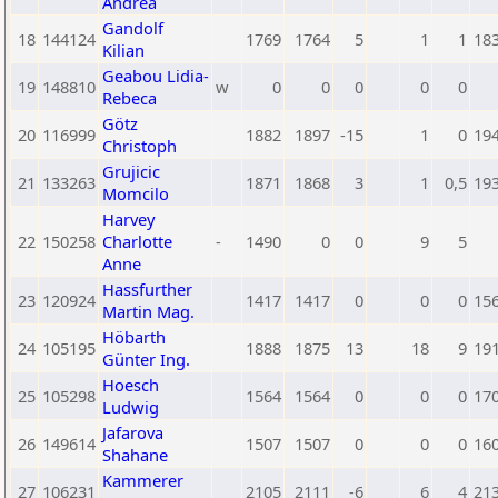
Andrea
Gandolf
18
144124
1769
1764
5
1
1
18
Kilian
Geabou Lidia-
19
148810
w
0
0
0
0
0
Rebeca
Götz
20
116999
1882
1897
-15
1
0
19
Christoph
Grujicic
21
133263
1871
1868
3
1
0,5
19
Momcilo
Harvey
22
150258
Charlotte
-
1490
0
0
9
5
Anne
Hassfurther
23
120924
1417
1417
0
0
0
15
Martin Mag.
Höbarth
24
105195
1888
1875
13
18
9
19
Günter Ing.
Hoesch
25
105298
1564
1564
0
0
0
17
Ludwig
Jafarova
26
149614
1507
1507
0
0
0
16
Shahane
Kammerer
27
106231
2105
2111
-6
6
4
21