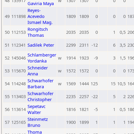
48
135917
w
1307
1307
0
0
0
Gaviria Maya
Reyes-
49
111898
Acevedo
1809
1809
0
0
0
18
Ismael Mag.
Rongitsch
50
112153
2035
2035
0
1
0,5
20
Thomas
51
112341
Sadilek Peter
2299
2311
-12
6
3,5
23
Schlamberger
52
145046
w
1914
1923
-9
3
1,5
19
Yordanka
Schneider
53
115670
w
1572
1572
0
0
0
17
Anna
Schwarhofer
54
114248
w
1569
1444
125
15
10,5
16
Barbara
Schwarhofer
55
113403
2235
2257
-22
5
2
22
Christopher
Sepetavc
56
113614
1816
1821
-5
1
0,5
18
Walter
Steinmetz
57
125165
1900
1899
1
1
1
19
Bruno
Thoma