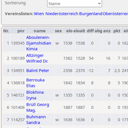
Sortierung
Vereinslisten:
Wien
Niederösterreich
Burgenland
Oberösterrei
Nr.
pnr
name
sex
elo
eloalt
diff
abg
anz
pkt
el
Aboulenein-
1
139545
Djamshidian
w
1538
1538
0
0
0
16
Kimia
Altzinger
2
100189
1582
1528
54
16
7
16
Wilfried Dr.
3
134951
Balint Peter
2358
2370
-12
7
2,5
24
Berrouka
4
136818
1842
1834
8
8
5
19
Elias
Blokhina
5
146721
w
1335
1335
0
0
0
15
Iryna
Brüll Georg
6
101406
1887
1887
0
0
0
19
Mag.
Buhmann
7
114257
w
1636
1636
0
0
0
17
Sandra