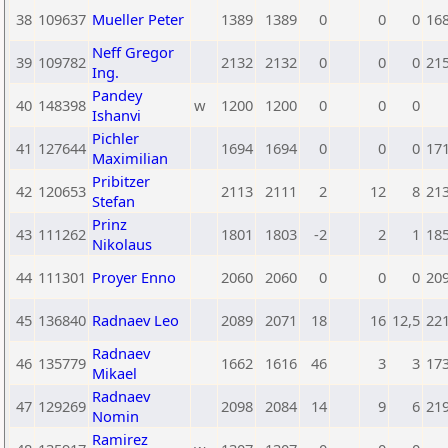
38
109637
Mueller Peter
1389
1389
0
0
0
16
Neff Gregor
39
109782
2132
2132
0
0
0
21
Ing.
Pandey
40
148398
w
1200
1200
0
0
0
Ishanvi
Pichler
41
127644
1694
1694
0
0
0
17
Maximilian
Pribitzer
42
120653
2113
2111
2
12
8
21
Stefan
Prinz
43
111262
1801
1803
-2
2
1
18
Nikolaus
44
111301
Proyer Enno
2060
2060
0
0
0
20
45
136840
Radnaev Leo
2089
2071
18
16
12,5
22
Radnaev
46
135779
1662
1616
46
3
3
17
Mikael
Radnaev
47
129269
2098
2084
14
9
6
21
Nomin
Ramirez