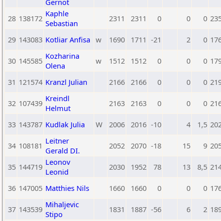
Gernot
Kaphle
28
138172
2311
2311
0
0
0
23
Sebastian
29
143083
Kotliar Anfisa
w
1690
1711
-21
2
0
17
Kozharina
30
145585
w
1512
1512
0
0
0
17
Olena
31
121574
Kranzl Julian
2166
2166
0
0
0
21
Kreindl
32
107439
2163
2163
0
0
0
21
Helmut
33
143787
Kudlak Julia
W
2006
2016
-10
4
1,5
20
Leitner
34
108181
2052
2070
-18
15
9
20
Gerald DI.
Leonov
35
144719
2030
1952
78
13
8,5
21
Leonid
36
147005
Matthies Nils
1660
1660
0
0
0
17
Mihaljevic
37
143539
1831
1887
-56
6
2
18
Stipo