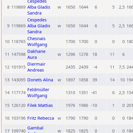
Cespedes
8
119869
Alba Gladis
w
1650
1644
6
5
2,5
16
Sandra
Cespedes
9
119869
Alba Gladis
w
1650
1644
6
5
2,5
16
Sandra
Chesnais
10
118765
1700
1700
0
0
0
18
Wolfgang
Dakhane
11
147598
w
1296
1278
18
11
6
Aura
Diermair
12
101915
2435
2439
-4
11
7,5
24
Andreas
13
143095
Donets Alina
w
1897
1858
39
14
10
19
Feldmüller
14
117174
1310
1351
-41
6
2,5
15
Wolfgang
15
126120
Filek Mattias
1976
1986
-10
1
0
20
16
103196
Fritz Rebecca
w
1790
1790
0
0
0
18
Gambal
17
109740
w
1825
1825
0
0
0
18