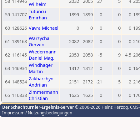
58
114946
2032
2005
27
5
4
20
Wilhelm
Tütüncü
59
141707
1899
1899
0
0
0
18
Emirhan
60
128626
Vavra Michael
0
0
0
0
0
19
Warzycha
61
139168
2082
2082
0
0
0
21
Gerwin
Wiedermann
62
116145
2053
2058
-5
9
4,5
20
Daniel Mag.
Windhager
63
146934
1312
1312
0
0
0
16
Martin
Zakharchyn
64
148524
2151
2172
-21
5
2
21
Andriian
Zimmermann
65
116838
1625
1625
0
0
0
17
Christian
Der Schachturnier-Ergebnis-Server
© 2006-2026 Heinz Herzog
, CMS
Impressum / Nutzungsbedingungen