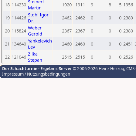
Steinert
18
114230
1920
1911
9
8
5
1956
Martin
Stohl Igor
19
114426
2462
2462
0
0
0
2389
Dr.
Weber
20
115824
2367
2367
0
0
0
2380
Gerold
Yankelevich
21
134640
2460
2460
0
0
0
2451
Lev
Zilka
22
121046
2515
2515
0
0
0
2526
Stepan
Der Schachturnier-Ergebnis-Server
© 2006-2026 Heinz Herzog
, CMS
Impressum / Nutzungsbedingungen