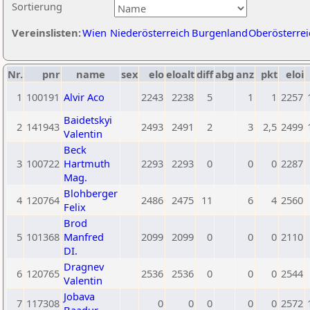
Sortierung
Vereinslisten:
Wien
Niederösterreich
Burgenland
Oberösterrei
Nr.
pnr
name
sex
elo
eloalt
diff
abg
anz
pkt
eloi
1
100191
Alvir Aco
2243
2238
5
1
1
2257
Baidetskyi
2
141943
2493
2491
2
3
2,5
2499
Valentin
Beck
3
100722
Hartmuth
2293
2293
0
0
0
2287
Mag.
Blohberger
4
120764
2486
2475
11
6
4
2560
Felix
Brod
5
101368
Manfred
2099
2099
0
0
0
2110
DI.
Dragnev
6
120765
2536
2536
0
0
0
2544
Valentin
Jobava
7
117308
0
0
0
0
0
2572