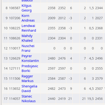
Baadur
Kilgus
8
106587
2358
2352
6
2
1,5
2344
Georg
Korn
9
107206
2009
2012
-3
2
1
2027
Andreas
Lendwai
10
108225
2355
2358
-3
1
0,5
2368
Reinhard
Mahdy
11
108626
2304
2304
0
0
0
2331
Khaled
Nuschei
12
110017
0
0
0
0
0
0
Franz
Peyrer
13
126629
2480
2476
4
7
4,5
2496
Konstantin
Predojevic
14
127111
2597
2597
0
0
0
2555
Borki
Ragger
15
111506
2584
2587
-3
6
3
2579
Markus
Shengelia
16
113652
2482
2473
9
6
4,5
2507
David
Stanec
17
114057
2440
2419
21
21
19,5
2456
Nikolaus