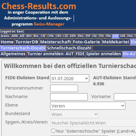
Logged on: Gast
Arabic
ARM
AZE
BIH
BUL
CAT
CHN
CRO
CZE
DEN
ENG
ESP
FAI
FIN
FRA
GER
GRE
INA
I
Home
TurnierDB
Meisterschaft
Foto-Galerie
Meldekartei
El
Turnierschach-Elozahl
Schnellschach-Elozahl
Allgemeines
Turnier anmelden: AUT
FIDE
Spieler anmelden
Elo AU
Willkommen bei den offiziellen Turnierscha
FIDE-Elolisten Stand
AUT-Elolisten Stand
6.936
Personennummer
Nachname
Vorname
Ebene
Bundesland
Spgem./Kreis/Verein
Nur "österreichische" Spieler (Land=A