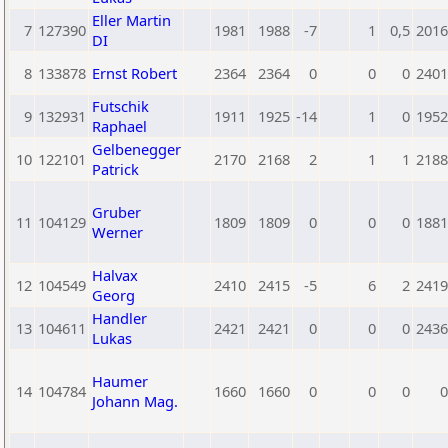
Eller Martin
7
127390
1981
1988
-7
1
0,5
2016
DI
8
133878
Ernst Robert
2364
2364
0
0
0
2401
Futschik
9
132931
1911
1925
-14
1
0
1952
Raphael
Gelbenegger
10
122101
2170
2168
2
1
1
2188
Patrick
Gruber
11
104129
1809
1809
0
0
0
1881
Werner
Halvax
12
104549
2410
2415
-5
6
2
2419
Georg
Handler
13
104611
2421
2421
0
0
0
2436
Lukas
Haumer
14
104784
1660
1660
0
0
0
0
Johann Mag.