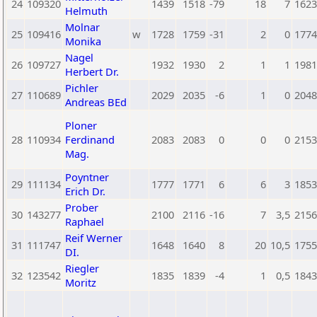
24
109320
1439
1518
-79
18
7
1623
Helmuth
Molnar
25
109416
w
1728
1759
-31
2
0
1774
Monika
Nagel
26
109727
1932
1930
2
1
1
1981
Herbert Dr.
Pichler
27
110689
2029
2035
-6
1
0
2048
Andreas BEd
Ploner
28
110934
Ferdinand
2083
2083
0
0
0
2153
Mag.
Poyntner
29
111134
1777
1771
6
6
3
1853
Erich Dr.
Prober
30
143277
2100
2116
-16
7
3,5
2156
Raphael
Reif Werner
31
111747
1648
1640
8
20
10,5
1755
DI.
Riegler
32
123542
1835
1839
-4
1
0,5
1843
Moritz