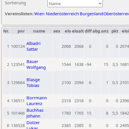
Sortierung
Vereinslisten:
Wien
Niederösterreich
Burgenland
Oberösterrei
Nr.
pnr
name
sex
elo
eloalt
diff
abg
anz
pkt
elo
Albadri
1
100124
2068
2068
0
0
0
2074
Sattar
Bauer
2
123541
1544
1638
-94
15
3,5
1681
Wolfgang
Blasge
3
129664
2100
2094
6
1
0,5
2101
Tobias
Borrmann
4
136511
2318
2318
0
0
0
2396
Laurenz
Buchhas
5
101466
1780
1765
15
8
5,5
1842
Johann
Dotzer
6
136528
2385
2385
0
0
0
2495
Lukas