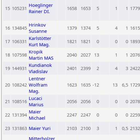
Hoeglinger
15
105231
1658
1653
5
1
1
1779
Rainer DI.
Hrinkov
16
134845
1379
1374
5
4
1
1615
Susanne
Karlstötter
17
106331
1821
1821
0
0
0
1893
Kurt Mag.
Kropik
18
107598
2040
2027
13
1
1
2076
Martin MAS
Kundianok
19
144931
2401
2399
2
4
3
2422
Vladislav
Lentner
20
108242
Wolfram
1623
1635
-12
13
6,5
1729
Mag.
Lucaci
21
108516
2056
2056
0
0
0
2078
Marius
Maier
22
131394
2247
2247
0
0
0
2259
Michael
23
131863
Maier Yuri
2103
2100
3
1
0,5
2132
Mitterholzer