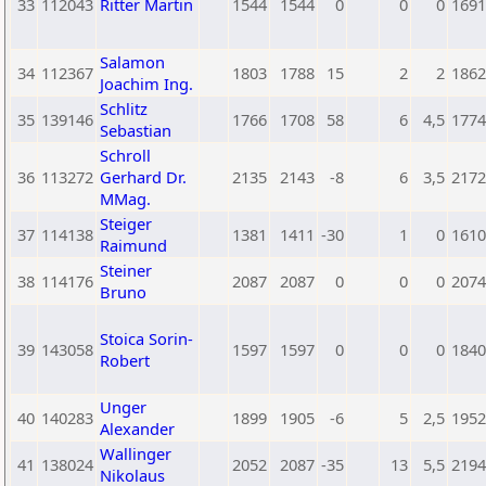
33
112043
Ritter Martin
1544
1544
0
0
0
1691
Salamon
34
112367
1803
1788
15
2
2
1862
Joachim Ing.
Schlitz
35
139146
1766
1708
58
6
4,5
1774
Sebastian
Schroll
36
113272
Gerhard Dr.
2135
2143
-8
6
3,5
2172
MMag.
Steiger
37
114138
1381
1411
-30
1
0
1610
Raimund
Steiner
38
114176
2087
2087
0
0
0
2074
Bruno
Stoica Sorin-
39
143058
1597
1597
0
0
0
1840
Robert
Unger
40
140283
1899
1905
-6
5
2,5
1952
Alexander
Wallinger
41
138024
2052
2087
-35
13
5,5
2194
Nikolaus