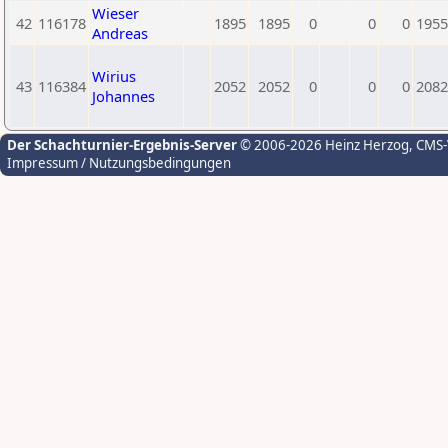
Wieser
42
116178
1895
1895
0
0
0
1955
Andreas
Wirius
43
116384
2052
2052
0
0
0
2082
Johannes
Der Schachturnier-Ergebnis-Server
© 2006-2026 Heinz Herzog
, CMS
Impressum / Nutzungsbedingungen