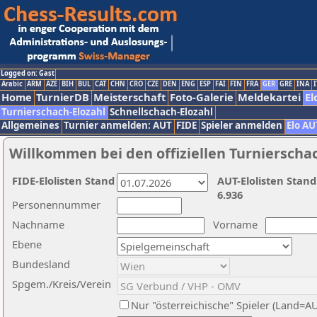
Logged on: Gast
Arabic
ARM
AZE
BIH
BUL
CAT
CHN
CRO
CZE
DEN
ENG
ESP
FAI
FIN
FRA
GER
GRE
INA
I
Home
TurnierDB
Meisterschaft
Foto-Galerie
Meldekartei
El
Turnierschach-Elozahl
Schnellschach-Elozahl
Allgemeines
Turnier anmelden: AUT
FIDE
Spieler anmelden
Elo AU
Willkommen bei den offiziellen Turnierscha
FIDE-Elolisten Stand
AUT-Elolisten Stand
6.936
Personennummer
Nachname
Vorname
Ebene
Bundesland
Spgem./Kreis/Verein
Nur "österreichische" Spieler (Land=A