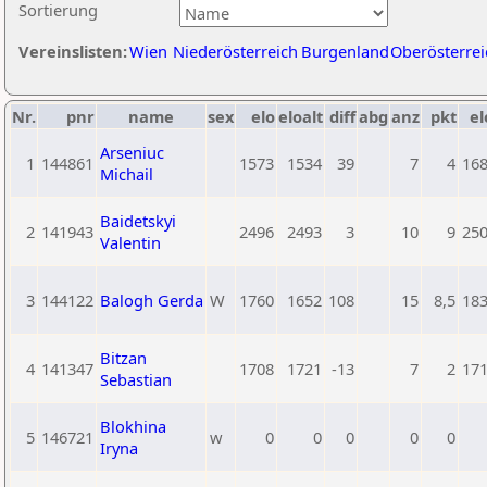
Sortierung
Vereinslisten:
Wien
Niederösterreich
Burgenland
Oberösterrei
Nr.
pnr
name
sex
elo
eloalt
diff
abg
anz
pkt
el
Arseniuc
1
144861
1573
1534
39
7
4
16
Michail
Baidetskyi
2
141943
2496
2493
3
10
9
25
Valentin
3
144122
Balogh Gerda
W
1760
1652
108
15
8,5
18
Bitzan
4
141347
1708
1721
-13
7
2
17
Sebastian
Blokhina
5
146721
w
0
0
0
0
0
Iryna