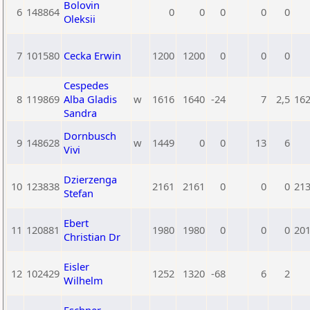
Bolovin
6
148864
0
0
0
0
0
Oleksii
7
101580
Cecka Erwin
1200
1200
0
0
0
Cespedes
8
119869
Alba Gladis
w
1616
1640
-24
7
2,5
16
Sandra
Dornbusch
9
148628
w
1449
0
0
13
6
Vivi
Dzierzenga
10
123838
2161
2161
0
0
0
21
Stefan
Ebert
11
120881
1980
1980
0
0
0
20
Christian Dr
Eisler
12
102429
1252
1320
-68
6
2
Wilhelm