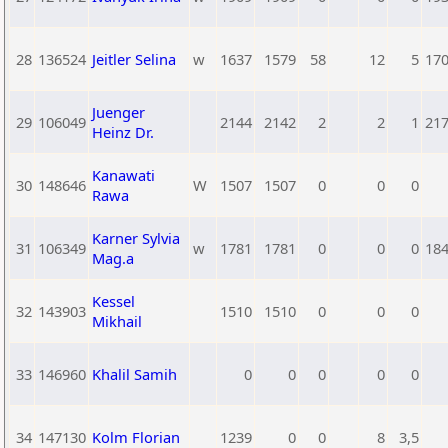
28
136524
Jeitler Selina
w
1637
1579
58
12
5
17
Juenger
29
106049
2144
2142
2
2
1
21
Heinz Dr.
Kanawati
30
148646
W
1507
1507
0
0
0
Rawa
Karner Sylvia
31
106349
w
1781
1781
0
0
0
18
Mag.a
Kessel
32
143903
1510
1510
0
0
0
Mikhail
33
146960
Khalil Samih
0
0
0
0
0
34
147130
Kolm Florian
1239
0
0
8
3,5