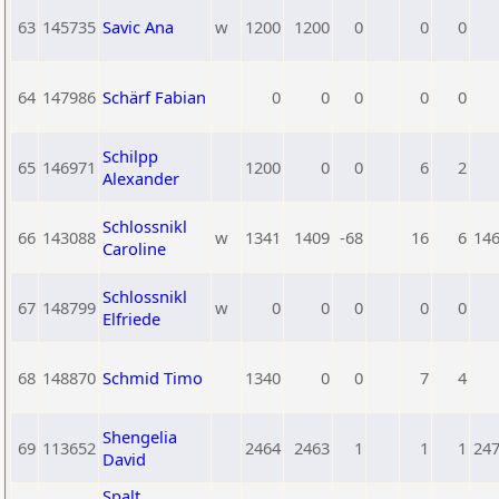
63
145735
Savic Ana
w
1200
1200
0
0
0
64
147986
Schärf Fabian
0
0
0
0
0
Schilpp
65
146971
1200
0
0
6
2
Alexander
Schlossnikl
66
143088
w
1341
1409
-68
16
6
14
Caroline
Schlossnikl
67
148799
w
0
0
0
0
0
Elfriede
68
148870
Schmid Timo
1340
0
0
7
4
Shengelia
69
113652
2464
2463
1
1
1
24
David
Spalt