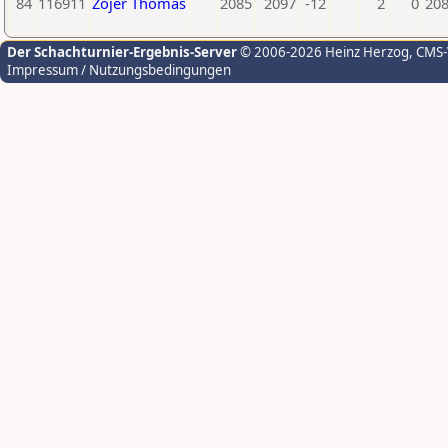
84
116911
Zojer Thomas
2085
2097
-12
2
0
20
Der Schachturnier-Ergebnis-Server
© 2006-2026 Heinz Herzog
, CMS
Impressum / Nutzungsbedingungen