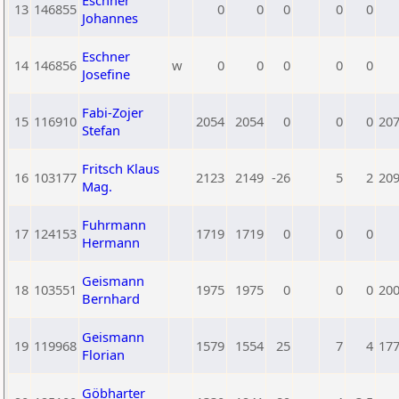
Eschner
13
146855
0
0
0
0
0
Johannes
Eschner
14
146856
w
0
0
0
0
0
Josefine
Fabi-Zojer
15
116910
2054
2054
0
0
0
20
Stefan
Fritsch Klaus
16
103177
2123
2149
-26
5
2
20
Mag.
Fuhrmann
17
124153
1719
1719
0
0
0
Hermann
Geismann
18
103551
1975
1975
0
0
0
20
Bernhard
Geismann
19
119968
1579
1554
25
7
4
17
Florian
Göbharter