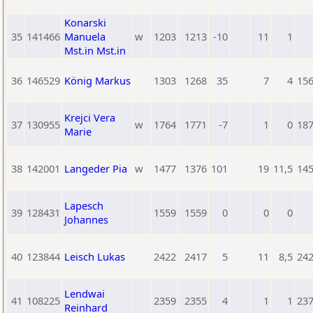
Konarski
35
141466
Manuela
w
1203
1213
-10
11
1
Mst.in Mst.in
36
146529
König Markus
1303
1268
35
7
4
15
Krejci Vera
37
130955
w
1764
1771
-7
1
0
18
Marie
38
142001
Langeder Pia
w
1477
1376
101
19
11,5
14
Lapesch
39
128431
1559
1559
0
0
0
Johannes
40
123844
Leisch Lukas
2422
2417
5
11
8,5
24
Lendwai
41
108225
2359
2355
4
1
1
23
Reinhard