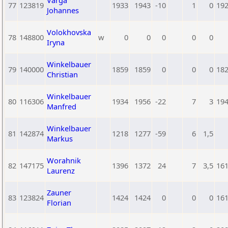
Varga
77
123819
1933
1943
-10
1
0
19
Johannes
Volokhovska
78
148800
w
0
0
0
0
0
Iryna
Winkelbauer
79
140000
1859
1859
0
0
0
18
Christian
Winkelbauer
80
116306
1934
1956
-22
7
3
19
Manfred
Winkelbauer
81
142874
1218
1277
-59
6
1,5
Markus
Worahnik
82
147175
1396
1372
24
7
3,5
16
Laurenz
Zauner
83
123824
1424
1424
0
0
0
16
Florian