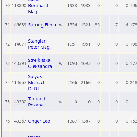
70
113890
Bernhard
1933
1933
0
0
0
19
Mag.
71
146639
Sprung Elena
w
1556
1521
35
7
4
17
Stangler
72
114071
1951
1951
0
0
0
19
Peter Mag.
Strelbitska
73
140394
w
1693
1693
0
0
0
17
Oleksandra
Sulyok
74
114657
Michael
2166
2166
0
0
0
21
Dr.DI.
Tarband
75
148302
w
0
0
0
0
0
Rozana
76
143267
Unger Leo
1387
1387
0
0
0
15