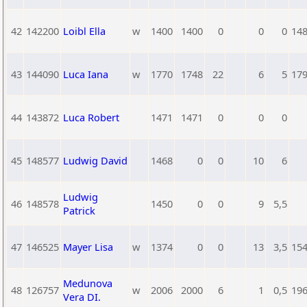
42
142200
Loibl Ella
w
1400
1400
0
0
0
14
43
144090
Luca Iana
w
1770
1748
22
6
5
17
44
143872
Luca Robert
1471
1471
0
0
0
45
148577
Ludwig David
1468
0
0
10
6
Ludwig
46
148578
1450
0
0
9
5,5
Patrick
47
146525
Mayer Lisa
w
1374
0
0
13
3,5
15
Medunova
48
126757
w
2006
2000
6
1
0,5
19
Vera DI.