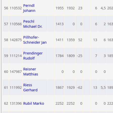
Perndl
56
110532
1955
1932
23
6
4,5
20
Johann
Peschl
57
110566
1413
0
0
6
2
16
Michael Dr.
Pillhofer-
58
142875
1411
1359
52
13
6
16
Schneider Jan
Prendinger
59
111214
1784
1809
-25
7
3
18
Rudolf
Reisner
60
147987
0
0
0
0
0
Matthias
Riess
61
111992
1867
1929
-62
13
5,5
18
Gerhard
62
131396
Rubil Marko
2252
2252
0
0
0
22