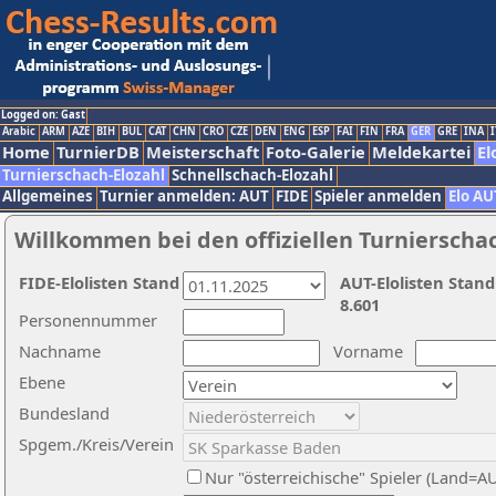
Logged on: Gast
Arabic
ARM
AZE
BIH
BUL
CAT
CHN
CRO
CZE
DEN
ENG
ESP
FAI
FIN
FRA
GER
GRE
INA
I
Home
TurnierDB
Meisterschaft
Foto-Galerie
Meldekartei
El
Turnierschach-Elozahl
Schnellschach-Elozahl
Allgemeines
Turnier anmelden: AUT
FIDE
Spieler anmelden
Elo AU
Willkommen bei den offiziellen Turnierscha
FIDE-Elolisten Stand
AUT-Elolisten Stand
8.601
Personennummer
Nachname
Vorname
Ebene
Bundesland
Spgem./Kreis/Verein
Nur "österreichische" Spieler (Land=A