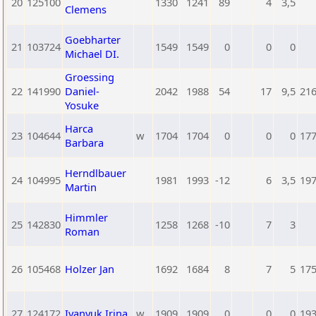
20
125100
1330
1241
89
4
3,5
Clemens
Goebharter
21
103724
1549
1549
0
0
0
Michael DI.
Groessing
22
141990
Daniel-
2042
1988
54
17
9,5
21
Yosuke
Harca
23
104644
w
1704
1704
0
0
0
17
Barbara
Herndlbauer
24
104995
1981
1993
-12
6
3,5
19
Martin
Himmler
25
142830
1258
1268
-10
7
3
Roman
26
105468
Holzer Jan
1692
1684
8
7
5
17
27
124172
Ivanyuk Irina
w
1909
1909
0
0
0
19