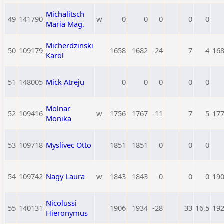
Michalitsch
49
141790
w
0
0
0
0
0
Maria Mag.
Micherdzinski
50
109179
1658
1682
-24
7
4
16
Karol
51
148005
Mick Atreju
0
0
0
0
0
Molnar
52
109416
w
1756
1767
-11
7
5
17
Monika
53
109718
Myslivec Otto
1851
1851
0
0
0
54
109742
Nagy Laura
w
1843
1843
0
0
0
19
Nicolussi
55
140131
1906
1934
-28
33
16,5
19
Hieronymus