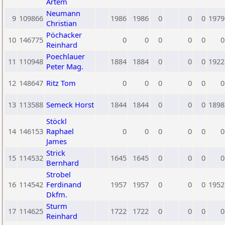
Artem
Neumann
9
109866
1986
1986
0
0
0
1979
Christian
Pöchacker
10
146775
0
0
0
0
0
0
Reinhard
Poechlauer
11
110948
1884
1884
0
0
0
1922
Peter Mag.
12
148647
Ritz Tom
0
0
0
0
0
0
13
113588
Semeck Horst
1844
1844
0
0
0
1898
Stöckl
14
146153
Raphael
0
0
0
0
0
0
James
Strick
15
114532
1645
1645
0
0
0
0
Bernhard
Strobel
16
114542
Ferdinand
1957
1957
0
0
0
1952
Dkfm.
Sturm
17
114625
1722
1722
0
0
0
0
Reinhard