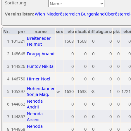
Sortierung
Vereinslisten:
Wien
Niederösterreich
Burgenland
Oberösterrei
Nr.
pnr
name
sex
elo
eloalt
diff
abg
anz
pkt
eloi
Breiteneder
1
101321
1568
1568
0
0
0
0
Helmut
2
148648
Dragaj Arianit
0
0
0
0
0
0
3
144826
Funtov Nikita
0
0
0
0
0
0
4
146750
Hirner Noel
0
0
0
0
0
0
Hohendanner
5
105397
w
1630
1638
-8
1
0
1721
Sonja Mag.
Nehoda
6
144862
0
0
0
0
0
0
Andrii
Nehoda
7
144867
0
0
0
0
0
0
Arsenii
Nehoda
8
144868
0
0
0
0
0
0