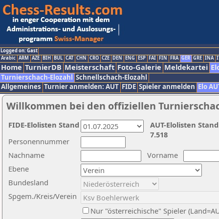
Logged on: Gast
Arabic
ARM
AZE
BIH
BUL
CAT
CHN
CRO
CZE
DEN
ENG
ESP
FAI
FIN
FRA
GER
GRE
INA
I
Home
TurnierDB
Meisterschaft
Foto-Galerie
Meldekartei
El
Turnierschach-Elozahl
Schnellschach-Elozahl
Allgemeines
Turnier anmelden: AUT
FIDE
Spieler anmelden
Elo AU
Willkommen bei den offiziellen Turnierscha
FIDE-Elolisten Stand
AUT-Elolisten Stand
7.518
Personennummer
Nachname
Vorname
Ebene
Bundesland
Spgem./Kreis/Verein
Nur "österreichische" Spieler (Land=A