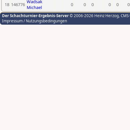
Wadsak
18
146776
0
0
0
0
0
0
Michael
Der Schachturnier-Ergebnis-Server
© 2006-2026 Heinz Herzog
, CMS
Impressum / Nutzungsbedingungen