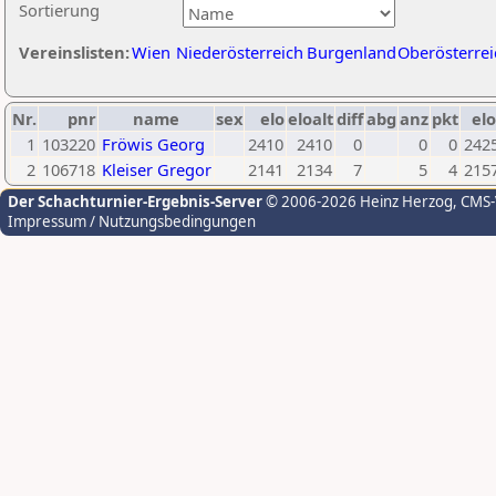
Sortierung
Vereinslisten:
Wien
Niederösterreich
Burgenland
Oberösterrei
Nr.
pnr
name
sex
elo
eloalt
diff
abg
anz
pkt
elo
1
103220
Fröwis Georg
2410
2410
0
0
0
242
2
106718
Kleiser Gregor
2141
2134
7
5
4
215
Der Schachturnier-Ergebnis-Server
© 2006-2026 Heinz Herzog
, CMS
Impressum / Nutzungsbedingungen