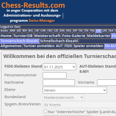
Logged on: Gast
Arabic
ARM
AZE
BIH
BUL
CAT
CHN
CRO
CZE
DEN
ENG
ESP
FAI
FIN
FRA
GER
GRE
INA
I
Home
TurnierDB
Meisterschaft
Foto-Galerie
Meldekartei
El
Turnierschach-Elozahl
Schnellschach-Elozahl
Allgemeines
Turnier anmelden: AUT
FIDE
Spieler anmelden
Elo AU
Willkommen bei den offiziellen Turnierscha
FIDE-Elolisten Stand
AUT-Elolisten Stand
8.601
Personennummer
Nachname
Vorname
Ebene
Bundesland
Spgem./Kreis/Verein
Nur "österreichische" Spieler (Land=A