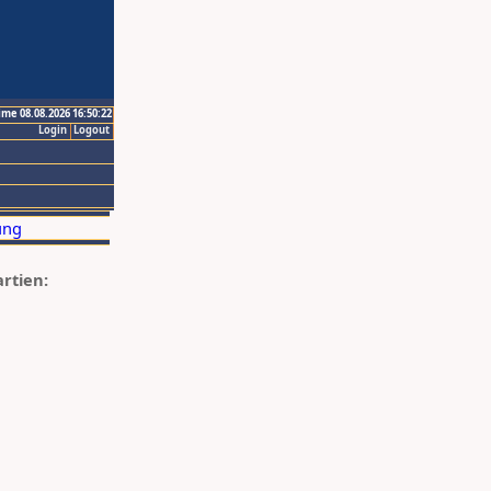
ime 08.08.2026 16:50:22
Login
Logout
artien: