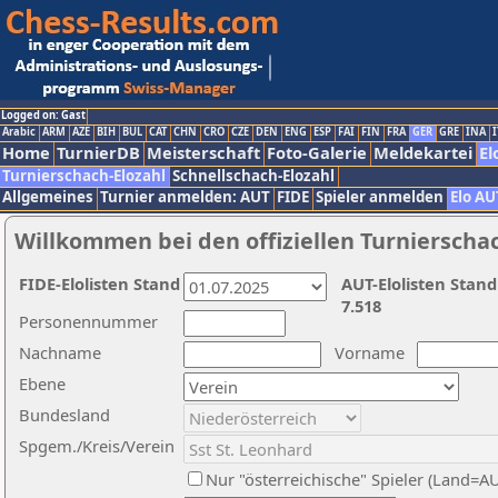
Logged on: Gast
Arabic
ARM
AZE
BIH
BUL
CAT
CHN
CRO
CZE
DEN
ENG
ESP
FAI
FIN
FRA
GER
GRE
INA
I
Home
TurnierDB
Meisterschaft
Foto-Galerie
Meldekartei
El
Turnierschach-Elozahl
Schnellschach-Elozahl
Allgemeines
Turnier anmelden: AUT
FIDE
Spieler anmelden
Elo AU
Willkommen bei den offiziellen Turnierscha
FIDE-Elolisten Stand
AUT-Elolisten Stand
7.518
Personennummer
Nachname
Vorname
Ebene
Bundesland
Spgem./Kreis/Verein
Nur "österreichische" Spieler (Land=A