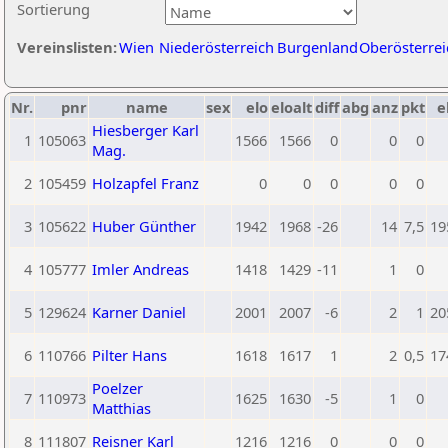
Sortierung
Vereinslisten:
Wien
Niederösterreich
Burgenland
Oberösterrei
Nr.
pnr
name
sex
elo
eloalt
diff
abg
anz
pkt
e
Hiesberger Karl
1
105063
1566
1566
0
0
0
Mag.
2
105459
Holzapfel Franz
0
0
0
0
0
3
105622
Huber Günther
1942
1968
-26
14
7,5
19
4
105777
Imler Andreas
1418
1429
-11
1
0
5
129624
Karner Daniel
2001
2007
-6
2
1
20
6
110766
Pilter Hans
1618
1617
1
2
0,5
17
Poelzer
7
110973
1625
1630
-5
1
0
Matthias
8
111807
Reisner Karl
1216
1216
0
0
0