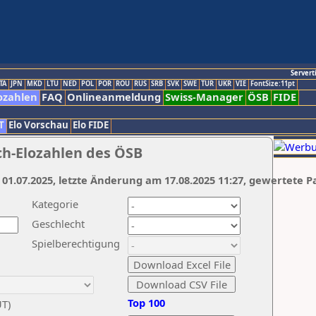
Servert
TA
JPN
MKD
LTU
NED
POL
POR
ROU
RUS
SRB
SVK
SWE
TUR
UKR
VIE
FontSize:11pt
ozahlen
FAQ
Onlineanmeldung
Swiss-Manager
ÖSB
FIDE
T
Elo Vorschau
Elo FIDE
ch-Elozahlen des ÖSB
 01.07.2025, letzte Änderung am 17.08.2025 11:27, gewertete P
Kategorie
Geschlecht
Spielberechtigung
Top 100
UT)