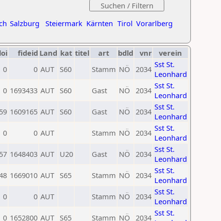
ch
Salzburg
Steiermark
Kärnten
Tirol
Vorarlberg
loi
fideid
Land
kat
titel
art
bdld
vnr
verein
Sst St.
0
0
AUT
S60
Stamm
NÖ
2034
Leonhard
Sst St.
0
1693433
AUT
S60
Gast
NÖ
2034
Leonhard
Sst St.
59
1609165
AUT
S60
Gast
NÖ
2034
Leonhard
Sst St.
0
0
AUT
Stamm
NÖ
2034
Leonhard
Sst St.
57
1648403
AUT
U20
Gast
NÖ
2034
Leonhard
Sst St.
48
1669010
AUT
S65
Stamm
NÖ
2034
Leonhard
Sst St.
0
0
AUT
Stamm
NÖ
2034
Leonhard
Sst St.
0
1652800
AUT
S65
Stamm
NÖ
2034