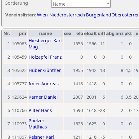
Sortierung
Vereinslisten:
Wien
Niederösterreich
Burgenland
Oberösterrei
Nr.
pnr
name
sex
elo
eloalt
diff
abg
anz
pkt
e
Hiesberger Karl
1
105063
1555
1566
-11
1
0
Mag.
2
105459
Holzapfel Franz
0
0
0
0
0
3
105622
Huber Günther
1955
1942
13
8
4,5
19
4
105777
Imler Andreas
1418
1418
0
0
0
5
129624
Karner Daniel
2007
2001
6
6
3,5
20
6
110766
Pilter Hans
1590
1618
-28
2
0
17
Poelzer
7
110973
1625
1625
0
0
0
Matthias
8
111807
Reisner Karl
1211
1216
-5
1
0