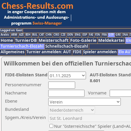
Logged on: Gast
Arabic
ARM
AZE
BIH
BUL
CAT
CHN
CRO
CZE
DEN
ENG
ESP
FAI
FIN
FRA
GER
GRE
INA
I
Home
TurnierDB
Meisterschaft
Foto-Galerie
Meldekartei
El
Turnierschach-Elozahl
Schnellschach-Elozahl
Allgemeines
Turnier anmelden: AUT
FIDE
Spieler anmelden
Elo AU
Willkommen bei den offiziellen Turnierscha
FIDE-Elolisten Stand
AUT-Elolisten Stand
8.601
Personennummer
Nachname
Vorname
Ebene
Bundesland
Spgem./Kreis/Verein
Nur "österreichische" Spieler (Land=A