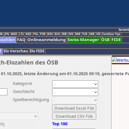
Servert
TA
JPN
MKD
LTU
NED
POL
POR
ROU
RUS
SRB
SVK
SWE
TUR
UKR
VIE
FontSize:11pt
ozahlen
FAQ
Onlineanmeldung
Swiss-Manager
ÖSB
FIDE
T
Elo Vorschau
Elo FIDE
ch-Elozahlen des ÖSB
 01.10.2025, letzte Änderung am 01.10.2025 09:19, gewertete P
Kategorie
Geschlecht
Spielberechtigung
Top 100
UT)