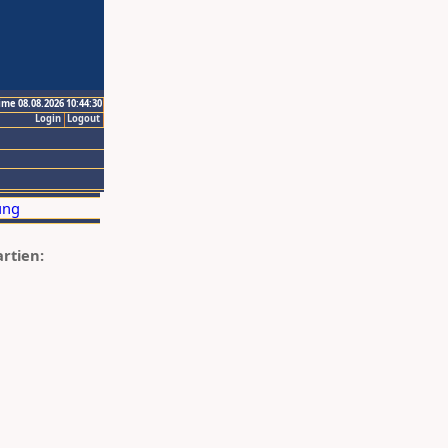
ime 08.08.2026 10:44:30
Login
Logout
artien: