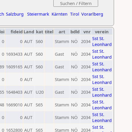
ch
Salzburg
Steiermark
Kärnten
Tirol
Vorarlberg
loi
fideid
Land
kat
titel
art
bdld
vnr
verein
Sst St.
0
0
AUT
S60
Stamm
NÖ
2034
Leonhard
Sst St.
0
1693433
AUT
S60
Gast
NÖ
2034
Leonhard
Sst St.
89
1609165
AUT
S60
Gast
NÖ
2034
Leonhard
Sst St.
0
0
AUT
Stamm
NÖ
2034
Leonhard
Sst St.
65
1648403
AUT
U20
Gast
NÖ
2034
Leonhard
Sst St.
48
1669010
AUT
S65
Stamm
NÖ
2034
Leonhard
Sst St.
0
0
AUT
Stamm
NÖ
2034
Leonhard
Sst St.
0
1652800
AUT
S65
Stamm
NÖ
2034