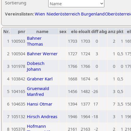
Sortierung
Vereinslisten:
Wien
Niederösterreich
Burgenland
Oberösterrei
Nr.
pnr
name
sex
elo
eloalt
diff
abg
anz
pkt
el
Bahner
1
100503
1703
1703
0
2
1
16
Thomas
2
100504
Bahner Werner
1727
1724
3
1
0,5
17
Dobesch
3
101978
1766
1766
0
0
0
17
Johann
4
103842
Grabner Karl
1668
1674
-6
1
0,5
Gruenwald
5
104165
1456
1482
-26
3
0,5
Manfred
6
104635
Hansi Otmar
1394
1377
17
7
3,5
15
7
105132
Hirsch Andreas
1946
1964
-18
3
1
19
Hofmann
8
105378
2161
2163
-2
2
1
21