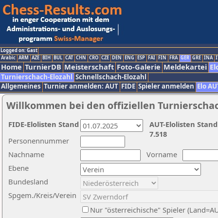
Logged on: Gast
Arabic
ARM
AZE
BIH
BUL
CAT
CHN
CRO
CZE
DEN
ENG
ESP
FAI
FIN
FRA
GER
GRE
INA
I
Home
TurnierDB
Meisterschaft
Foto-Galerie
Meldekartei
El
Turnierschach-Elozahl
Schnellschach-Elozahl
Allgemeines
Turnier anmelden: AUT
FIDE
Spieler anmelden
Elo AU
Willkommen bei den offiziellen Turnierscha
FIDE-Elolisten Stand
AUT-Elolisten Stand
7.518
Personennummer
Nachname
Vorname
Ebene
Bundesland
Spgem./Kreis/Verein
Nur "österreichische" Spieler (Land=A