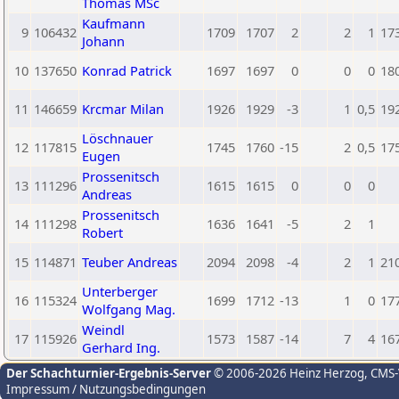
Thomas MSc
Kaufmann
9
106432
1709
1707
2
2
1
17
Johann
10
137650
Konrad Patrick
1697
1697
0
0
0
18
11
146659
Krcmar Milan
1926
1929
-3
1
0,5
19
Löschnauer
12
117815
1745
1760
-15
2
0,5
17
Eugen
Prossenitsch
13
111296
1615
1615
0
0
0
Andreas
Prossenitsch
14
111298
1636
1641
-5
2
1
Robert
15
114871
Teuber Andreas
2094
2098
-4
2
1
21
Unterberger
16
115324
1699
1712
-13
1
0
17
Wolfgang Mag.
Weindl
17
115926
1573
1587
-14
7
4
16
Gerhard Ing.
Der Schachturnier-Ergebnis-Server
© 2006-2026 Heinz Herzog
, CMS
Impressum / Nutzungsbedingungen