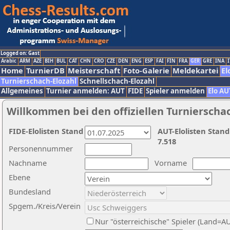
Logged on: Gast
Arabic
ARM
AZE
BIH
BUL
CAT
CHN
CRO
CZE
DEN
ENG
ESP
FAI
FIN
FRA
GER
GRE
INA
I
Home
TurnierDB
Meisterschaft
Foto-Galerie
Meldekartei
El
Turnierschach-Elozahl
Schnellschach-Elozahl
Allgemeines
Turnier anmelden: AUT
FIDE
Spieler anmelden
Elo AU
Willkommen bei den offiziellen Turnierscha
FIDE-Elolisten Stand
AUT-Elolisten Stand
7.518
Personennummer
Nachname
Vorname
Ebene
Bundesland
Spgem./Kreis/Verein
Nur "österreichische" Spieler (Land=A