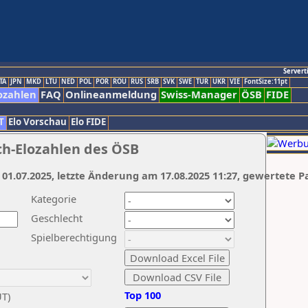
Servert
TA
JPN
MKD
LTU
NED
POL
POR
ROU
RUS
SRB
SVK
SWE
TUR
UKR
VIE
FontSize:11pt
ozahlen
FAQ
Onlineanmeldung
Swiss-Manager
ÖSB
FIDE
T
Elo Vorschau
Elo FIDE
ch-Elozahlen des ÖSB
 01.07.2025, letzte Änderung am 17.08.2025 11:27, gewertete P
Kategorie
Geschlecht
Spielberechtigung
Top 100
UT)