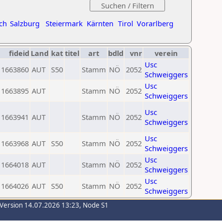
ch
Salzburg
Steiermark
Kärnten
Tirol
Vorarlberg
fideid
Land
kat
titel
art
bdld
vnr
verein
Usc
1663860
AUT
S50
Stamm
NÖ
2052
Schweiggers
Usc
1663895
AUT
Stamm
NÖ
2052
Schweiggers
Usc
1663941
AUT
Stamm
NÖ
2052
Schweiggers
Usc
1663968
AUT
S50
Stamm
NÖ
2052
Schweiggers
Usc
1664018
AUT
Stamm
NÖ
2052
Schweiggers
Usc
1664026
AUT
S50
Stamm
NÖ
2052
Schweiggers
-Version 14.07.2026 13:23, Node S1