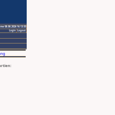
ime 08.08.2026 16:13:55
Login
Logout
artien: