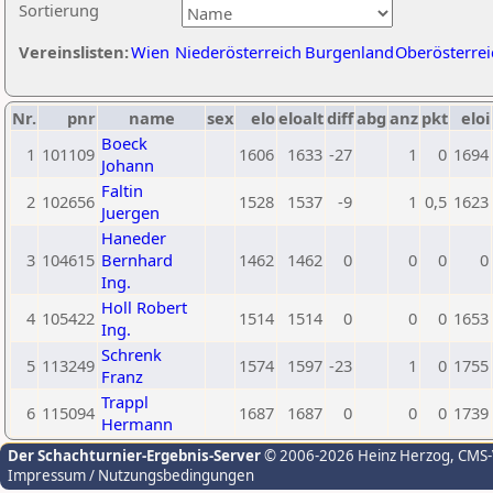
Sortierung
Vereinslisten:
Wien
Niederösterreich
Burgenland
Oberösterrei
Nr.
pnr
name
sex
elo
eloalt
diff
abg
anz
pkt
eloi
Boeck
1
101109
1606
1633
-27
1
0
1694
Johann
Faltin
2
102656
1528
1537
-9
1
0,5
1623
Juergen
Haneder
3
104615
Bernhard
1462
1462
0
0
0
0
Ing.
Holl Robert
4
105422
1514
1514
0
0
0
1653
Ing.
Schrenk
5
113249
1574
1597
-23
1
0
1755
Franz
Trappl
6
115094
1687
1687
0
0
0
1739
Hermann
Der Schachturnier-Ergebnis-Server
© 2006-2026 Heinz Herzog
, CMS
Impressum / Nutzungsbedingungen