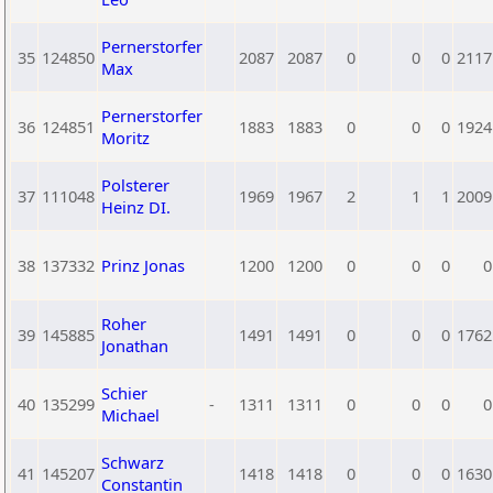
Pernerstorfer
35
124850
2087
2087
0
0
0
2117
Max
Pernerstorfer
36
124851
1883
1883
0
0
0
1924
Moritz
Polsterer
37
111048
1969
1967
2
1
1
2009
Heinz DI.
38
137332
Prinz Jonas
1200
1200
0
0
0
0
Roher
39
145885
1491
1491
0
0
0
1762
Jonathan
Schier
40
135299
-
1311
1311
0
0
0
0
Michael
Schwarz
41
145207
1418
1418
0
0
0
1630
Constantin