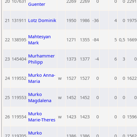
20
107631
2269
2269
0
0
0
2291
Guenter
21
131911
Lotz Dominik
1950
1986
-36
4
0
1975
Mahtesyan
22
138595
1271
1355
-84
5
0,5
1669
Mark
Murhammer
23
145404
1373
1377
-4
6
3
0
Philipp
Murko Anna-
24
119552
w
1527
1527
0
0
0
1622
Maria
Murko
25
119553
w
1452
1452
0
0
0
0
Magdalena
Murko
26
119554
w
1423
1423
0
0
0
1596
Marie-Theres
Murko
27
119705
1386
1386
0
0
0
1562