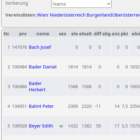
Sortierung
Vereinslisten:
Wien
Niederösterreich
Burgenland
Oberösterrei
Nr.
pnr
name
sex
elo
eloalt
diff
abg
anz
pkt
eloi
1
147076
Bach Josef
0
0
0
0
0
0
2
100484
Bader Daniel
1814
1814
0
0
0
1832
Bader
3
100486
1568
1568
0
0
0
1663
Herbert
4
134951
Balint Peter
2309
2320
-11
14
7,5
2354
5
100928
Beyer Edith
w
1432
1382
50
17
5,5
1573