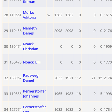
Roman
Murko
28
119551
w
1382
1382
0
0
0
1615
Viktoria
Nemeth
29
119456
2098
2098
0
0
0
2176
Denes
Noack
30
130474
0
0
0
0
0
1959
Christian
31
130473
Noack Ulli
0
0
0
0
0
1770
Pausweg
32
138967
2033
1921
112
21
15
2174
Daniel
Pernerstorfer
33
110536
1965
1983
-18
9
5
1998
Johannes
Pernerstorfer
34
127574
1682
1682
0
0
0
1734
Leo