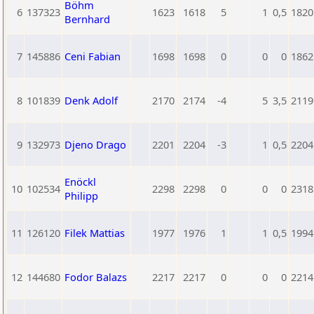
Böhm
6
137323
1623
1618
5
1
0,5
1820
Bernhard
7
145886
Ceni Fabian
1698
1698
0
0
0
1862
8
101839
Denk Adolf
2170
2174
-4
5
3,5
2119
9
132973
Djeno Drago
2201
2204
-3
1
0,5
2204
Enöckl
10
102534
2298
2298
0
0
0
2318
Philipp
11
126120
Filek Mattias
1977
1976
1
1
0,5
1994
12
144680
Fodor Balazs
2217
2217
0
0
0
2214