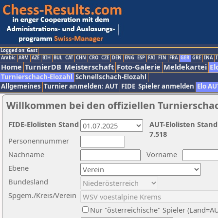
Logged on: Gast
Arabic
ARM
AZE
BIH
BUL
CAT
CHN
CRO
CZE
DEN
ENG
ESP
FAI
FIN
FRA
GER
GRE
INA
I
Home
TurnierDB
Meisterschaft
Foto-Galerie
Meldekartei
El
Turnierschach-Elozahl
Schnellschach-Elozahl
Allgemeines
Turnier anmelden: AUT
FIDE
Spieler anmelden
Elo AU
Willkommen bei den offiziellen Turnierscha
FIDE-Elolisten Stand
AUT-Elolisten Stand
7.518
Personennummer
Nachname
Vorname
Ebene
Bundesland
Spgem./Kreis/Verein
Nur "österreichische" Spieler (Land=A