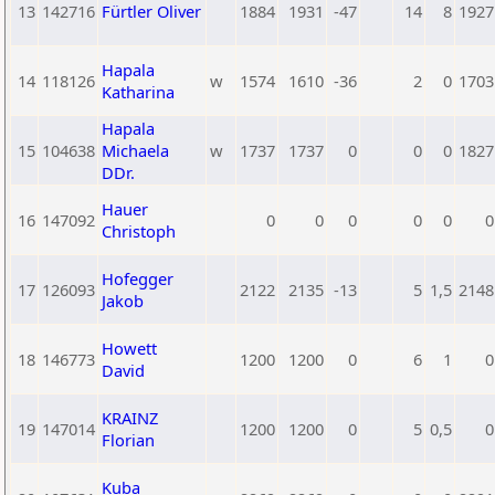
13
142716
Fürtler Oliver
1884
1931
-47
14
8
1927
Hapala
14
118126
w
1574
1610
-36
2
0
1703
Katharina
Hapala
15
104638
Michaela
w
1737
1737
0
0
0
1827
DDr.
Hauer
16
147092
0
0
0
0
0
0
Christoph
Hofegger
17
126093
2122
2135
-13
5
1,5
2148
Jakob
Howett
18
146773
1200
1200
0
6
1
0
David
KRAINZ
19
147014
1200
1200
0
5
0,5
0
Florian
Kuba