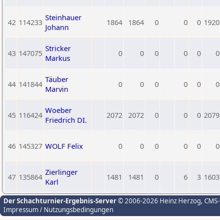
Steinhauer
42
114233
1864
1864
0
0
0
1920
Johann
Stricker
43
147075
0
0
0
0
0
0
Markus
Täuber
44
141844
0
0
0
0
0
0
Marvin
Woeber
45
116424
2072
2072
0
0
0
2079
Friedrich DI.
46
145327
WOLF Felix
0
0
0
0
0
0
Zierlinger
47
135864
1481
1481
0
6
3
1603
Karl
Der Schachturnier-Ergebnis-Server
© 2006-2026 Heinz Herzog
, CMS
Impressum / Nutzungsbedingungen