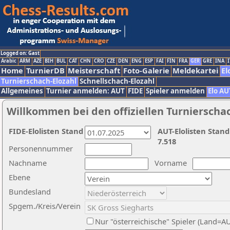
Logged on: Gast
Arabic
ARM
AZE
BIH
BUL
CAT
CHN
CRO
CZE
DEN
ENG
ESP
FAI
FIN
FRA
GER
GRE
INA
I
Home
TurnierDB
Meisterschaft
Foto-Galerie
Meldekartei
El
Turnierschach-Elozahl
Schnellschach-Elozahl
Allgemeines
Turnier anmelden: AUT
FIDE
Spieler anmelden
Elo AU
Willkommen bei den offiziellen Turnierscha
FIDE-Elolisten Stand
AUT-Elolisten Stand
7.518
Personennummer
Nachname
Vorname
Ebene
Bundesland
Spgem./Kreis/Verein
Nur "österreichische" Spieler (Land=A