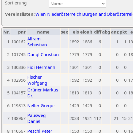
Sortierung
Vereinslisten:
Wien
Niederösterreich
Burgenland
Oberösterrei
Nr.
pnr
name
sex
elo
eloalt
diff
abg
anz
pkt
e
Allram
1
100162
1892
1886
6
1
1
19
Sebastian
2
101745
Dangl Christian
1779
1779
0
0
0
18
3
130336
Fidi Hermann
1301
1301
0
0
0
Fischer
4
102956
1592
1592
0
0
0
17
Wolfgang
Grüner Markus
5
104157
1819
1819
0
0
0
18
Dr.
6
119813
Neller Gregor
1429
1429
0
0
0
Pausweg
7
138967
2033
1921
112
21
15
21
Daniel
8
110567
Peschl Peter
1550
1550
0
0
0
16