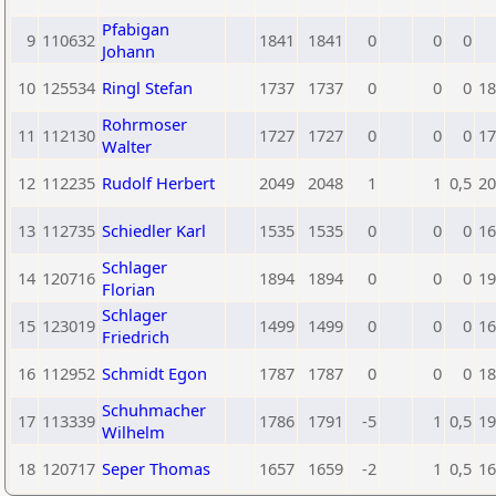
Pfabigan
9
110632
1841
1841
0
0
0
Johann
10
125534
Ringl Stefan
1737
1737
0
0
0
18
Rohrmoser
11
112130
1727
1727
0
0
0
17
Walter
12
112235
Rudolf Herbert
2049
2048
1
1
0,5
20
13
112735
Schiedler Karl
1535
1535
0
0
0
16
Schlager
14
120716
1894
1894
0
0
0
19
Florian
Schlager
15
123019
1499
1499
0
0
0
16
Friedrich
16
112952
Schmidt Egon
1787
1787
0
0
0
18
Schuhmacher
17
113339
1786
1791
-5
1
0,5
19
Wilhelm
18
120717
Seper Thomas
1657
1659
-2
1
0,5
16