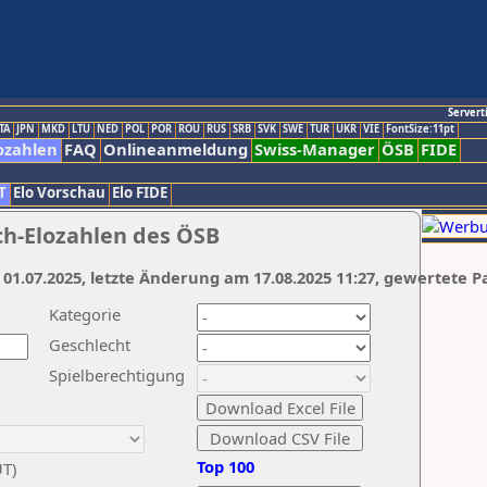
Servert
TA
JPN
MKD
LTU
NED
POL
POR
ROU
RUS
SRB
SVK
SWE
TUR
UKR
VIE
FontSize:11pt
ozahlen
FAQ
Onlineanmeldung
Swiss-Manager
ÖSB
FIDE
T
Elo Vorschau
Elo FIDE
ch-Elozahlen des ÖSB
 01.07.2025, letzte Änderung am 17.08.2025 11:27, gewertete P
Kategorie
Geschlecht
Spielberechtigung
Top 100
UT)