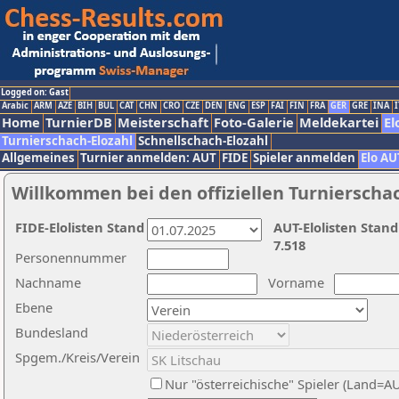
Logged on: Gast
Arabic
ARM
AZE
BIH
BUL
CAT
CHN
CRO
CZE
DEN
ENG
ESP
FAI
FIN
FRA
GER
GRE
INA
I
Home
TurnierDB
Meisterschaft
Foto-Galerie
Meldekartei
El
Turnierschach-Elozahl
Schnellschach-Elozahl
Allgemeines
Turnier anmelden: AUT
FIDE
Spieler anmelden
Elo AU
Willkommen bei den offiziellen Turnierscha
FIDE-Elolisten Stand
AUT-Elolisten Stand
7.518
Personennummer
Nachname
Vorname
Ebene
Bundesland
Spgem./Kreis/Verein
Nur "österreichische" Spieler (Land=A