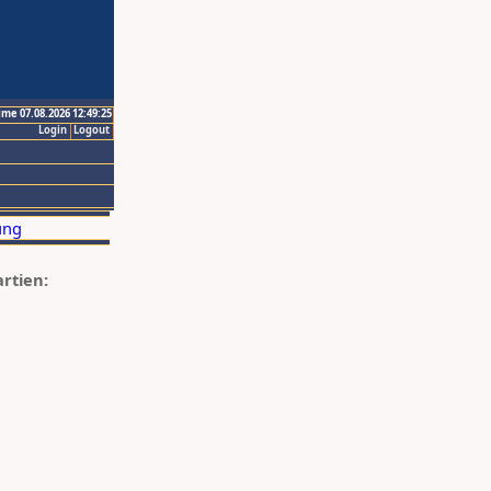
ime 07.08.2026 12:49:25
Login
Logout
artien: