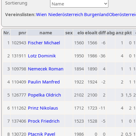
Sortierung
Vereinslisten:
Wien
Niederösterreich
Burgenland
Oberösterrei
Nr.
pnr
name
sex
elo
eloalt
diff
abg
anz
pkt
1
102943
Fischer Michael
1560
1566
-6
1
0
1
2
131911
Lotz Dominik
1950
1986
-36
4
0
1
3
109798
Nemecek Roman
1894
1890
4
1
1
1
4
110409
Paulin Manfred
1922
1924
-2
2
1
1
5
126777
Popelka Oldrich
2102
2100
2
3
1,5
2
6
111262
Prinz Nikolaus
1712
1723
-11
4
2
1
7
137406
Prock Friedrich
1523
1528
-5
1
0
1
8
130720
Ptacnik Pavel
1986
0
0
2
0,5
1