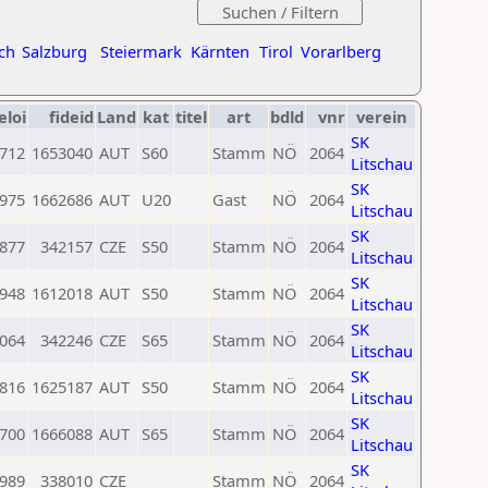
ch
Salzburg
Steiermark
Kärnten
Tirol
Vorarlberg
eloi
fideid
Land
kat
titel
art
bdld
vnr
verein
SK
712
1653040
AUT
S60
Stamm
NÖ
2064
Litschau
SK
975
1662686
AUT
U20
Gast
NÖ
2064
Litschau
SK
877
342157
CZE
S50
Stamm
NÖ
2064
Litschau
SK
948
1612018
AUT
S50
Stamm
NÖ
2064
Litschau
SK
064
342246
CZE
S65
Stamm
NÖ
2064
Litschau
SK
816
1625187
AUT
S50
Stamm
NÖ
2064
Litschau
SK
700
1666088
AUT
S65
Stamm
NÖ
2064
Litschau
SK
989
338010
CZE
Stamm
NÖ
2064