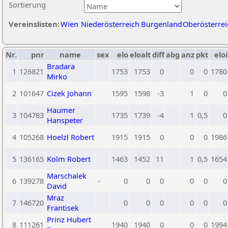
Sortierung
Vereinslisten:
Wien
Niederösterreich
Burgenland
Oberösterrei
Nr.
pnr
name
sex
elo
eloalt
diff
abg
anz
pkt
eloi
Bradara
1
126821
1753
1753
0
0
0
1780
Mirko
2
101647
Cizek Johann
1595
1598
-3
1
0
0
Haumer
3
104783
1735
1739
-4
1
0,5
0
Hanspeter
4
105268
Hoelzl Robert
1915
1915
0
0
0
1986
5
136165
Kolm Robert
1463
1452
11
1
0,5
1654
Marschalek
6
139278
-
0
0
0
0
0
0
David
Mraz
7
146720
0
0
0
0
0
0
Frantisek
Prinz Hubert
8
111261
1940
1940
0
0
0
1994