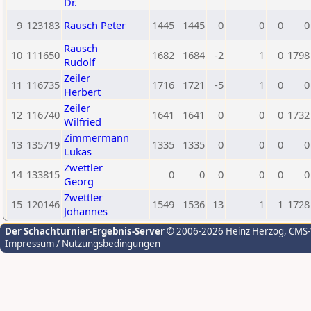
Dr.
9
123183
Rausch Peter
1445
1445
0
0
0
0
Rausch
10
111650
1682
1684
-2
1
0
1798
Rudolf
Zeiler
11
116735
1716
1721
-5
1
0
0
Herbert
Zeiler
12
116740
1641
1641
0
0
0
1732
Wilfried
Zimmermann
13
135719
1335
1335
0
0
0
0
Lukas
Zwettler
14
133815
0
0
0
0
0
0
Georg
Zwettler
15
120146
1549
1536
13
1
1
1728
Johannes
Der Schachturnier-Ergebnis-Server
© 2006-2026 Heinz Herzog
, CMS
Impressum / Nutzungsbedingungen