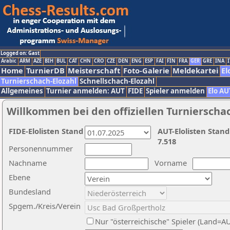
Logged on: Gast
Arabic
ARM
AZE
BIH
BUL
CAT
CHN
CRO
CZE
DEN
ENG
ESP
FAI
FIN
FRA
GER
GRE
INA
I
Home
TurnierDB
Meisterschaft
Foto-Galerie
Meldekartei
El
Turnierschach-Elozahl
Schnellschach-Elozahl
Allgemeines
Turnier anmelden: AUT
FIDE
Spieler anmelden
Elo AU
Willkommen bei den offiziellen Turnierscha
FIDE-Elolisten Stand
AUT-Elolisten Stand
7.518
Personennummer
Nachname
Vorname
Ebene
Bundesland
Spgem./Kreis/Verein
Nur "österreichische" Spieler (Land=A