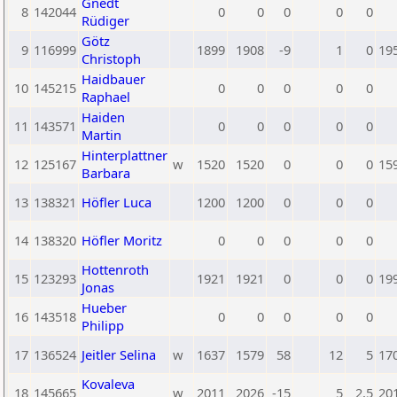
Gnedt
8
142044
0
0
0
0
0
Rüdiger
Götz
9
116999
1899
1908
-9
1
0
19
Christoph
Haidbauer
10
145215
0
0
0
0
0
Raphael
Haiden
11
143571
0
0
0
0
0
Martin
Hinterplattner
12
125167
w
1520
1520
0
0
0
15
Barbara
13
138321
Höfler Luca
1200
1200
0
0
0
14
138320
Höfler Moritz
0
0
0
0
0
Hottenroth
15
123293
1921
1921
0
0
0
19
Jonas
Hueber
16
143518
0
0
0
0
0
Philipp
17
136524
Jeitler Selina
w
1637
1579
58
12
5
17
Kovaleva
18
145665
w
2011
2026
-15
5
2,5
20