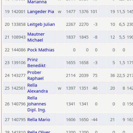
Marianna
19
142001
Langeder Pia
w
1477
1376
101
19
11,5
14
20
133858
Leitgeb Julian
2267
2270
-3
10
6,5
23
Mautner
21
108943
1837
1845
-8
12
5,5
19
Michael
22
144086
Pock Mathias
0
0
0
0
0
Prinz
23
139106
1655
1658
-3
5
1,5
17
Benedikt
Prober
24
143277
2114
2039
75
36
22,5
21
Raphael
Rella
25
142561
w
1397
1351
46
20
8
14
Alexandra
Rella
26
140796
Johannes
1341
1341
0
0
0
15
Dipl. Ing.
27
140795
Rella Mario
1606
1650
-44
21
9
16
28
141810
Rella Oliver
1200
1200
0
0
0