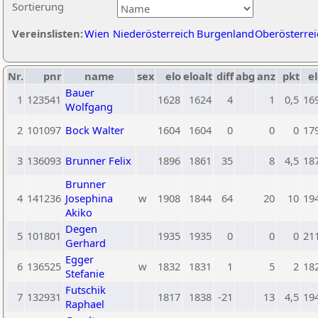
Sortierung
Vereinslisten:
Wien
Niederösterreich
Burgenland
Oberösterrei
Nr.
pnr
name
sex
elo
eloalt
diff
abg
anz
pkt
el
Bauer
1
123541
1628
1624
4
1
0,5
16
Wolfgang
2
101097
Bock Walter
1604
1604
0
0
0
17
3
136093
Brunner Felix
1896
1861
35
8
4,5
18
Brunner
4
141236
Josephina
w
1908
1844
64
20
10
19
Akiko
Degen
5
101801
1935
1935
0
0
0
21
Gerhard
Egger
6
136525
w
1832
1831
1
5
2
18
Stefanie
Futschik
7
132931
1817
1838
-21
13
4,5
19
Raphael