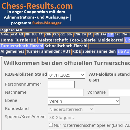
Logged on: Gast
Arabic
ARM
AZE
BIH
BUL
CAT
CHN
CRO
CZE
DEN
ENG
ESP
FAI
FIN
FRA
GER
GRE
INA
I
Home
TurnierDB
Meisterschaft
Foto-Galerie
Meldekartei
El
Turnierschach-Elozahl
Schnellschach-Elozahl
Allgemeines
Turnier anmelden: AUT
FIDE
Spieler anmelden
Elo AU
Willkommen bei den offiziellen Turnierscha
FIDE-Elolisten Stand
AUT-Elolisten Stand
8.601
Personennummer
Nachname
Vorname
Ebene
Bundesland
Spgem./Kreis/Verein
Nur "österreichische" Spieler (Land=A