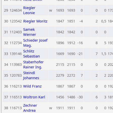
Riegler
29
124634
w
1693
1693
0
0
0
17
Leonie
30
123542
Riegler Moritz
1847
1851
-4
2
0,5
18
Samek
31
112403
1842
1842
0
0
0
Werner
Schieder Josef
32
112734
1896
1912
-16
8
5
19
Mag.
Schlitz
33
139146
1669
1690
-21
7
1,5
17
Sebastian
Staberhofer
34
113983
2115
2115
0
0
0
20
Rainer Ing.
Steindl
35
120783
2279
2272
7
2
2
22
Johannes
36
116213
Wild Franz
1867
1867
0
0
0
19
37
116513
Woltron Karl
1456
1486
-30
6
3
18
Zechner
38
116713
w
1911
1911
0
0
0
19
Andrea