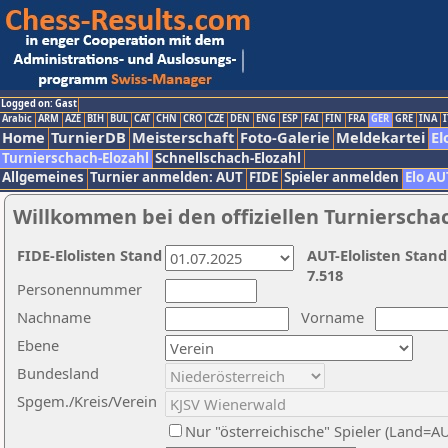
Logged on: Gast
Arabic
ARM
AZE
BIH
BUL
CAT
CHN
CRO
CZE
DEN
ENG
ESP
FAI
FIN
FRA
GER
GRE
INA
I
Home
TurnierDB
Meisterschaft
Foto-Galerie
Meldekartei
El
Turnierschach-Elozahl
Schnellschach-Elozahl
Allgemeines
Turnier anmelden: AUT
FIDE
Spieler anmelden
Elo AU
Willkommen bei den offiziellen Turnierscha
FIDE-Elolisten Stand
AUT-Elolisten Stand
7.518
Personennummer
Nachname
Vorname
Ebene
Bundesland
Spgem./Kreis/Verein
Nur "österreichische" Spieler (Land=A