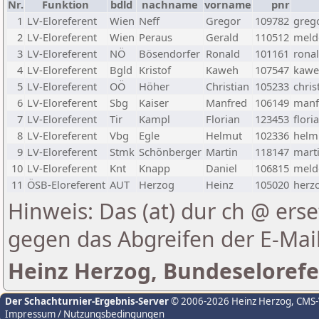
Nr.
Funktion
bdld
nachname
vorname
pnr
1
LV-Eloreferent
Wien
Neff
Gregor
109782
greg
2
LV-Eloreferent
Wien
Peraus
Gerald
110512
melde
3
LV-Eloreferent
NÖ
Bösendorfer
Ronald
101161
rona
4
LV-Eloreferent
Bgld
Kristof
Kaweh
107547
kawe
5
LV-Eloreferent
OÖ
Höher
Christian
105233
chris
6
LV-Eloreferent
Sbg
Kaiser
Manfred
106149
manf
7
LV-Eloreferent
Tir
Kampl
Florian
123453
flori
8
LV-Eloreferent
Vbg
Egle
Helmut
102336
helmu
9
LV-Eloreferent
Stmk
Schönberger
Martin
118147
marti
10
LV-Eloreferent
Knt
Knapp
Daniel
106815
melde
11
ÖSB-Eloreferent
AUT
Herzog
Heinz
105020
herzo
Hinweis: Das (at) dur ch @ erse
gegen das Abgreifen der E-Ma
Heinz Herzog, Bundeselorefe
Der Schachturnier-Ergebnis-Server
© 2006-2026 Heinz Herzog
, CMS
Impressum / Nutzungsbedingungen