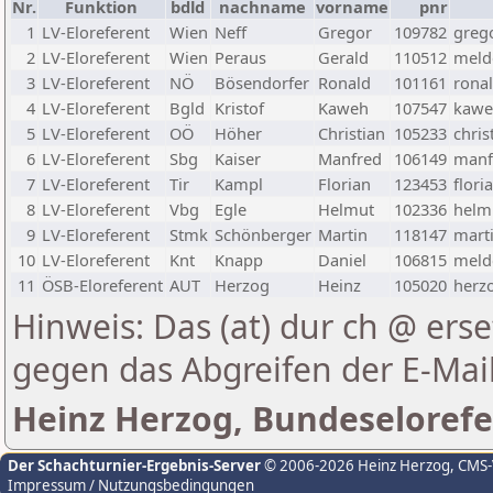
Nr.
Funktion
bdld
nachname
vorname
pnr
1
LV-Eloreferent
Wien
Neff
Gregor
109782
greg
2
LV-Eloreferent
Wien
Peraus
Gerald
110512
melde
3
LV-Eloreferent
NÖ
Bösendorfer
Ronald
101161
rona
4
LV-Eloreferent
Bgld
Kristof
Kaweh
107547
kawe
5
LV-Eloreferent
OÖ
Höher
Christian
105233
chris
6
LV-Eloreferent
Sbg
Kaiser
Manfred
106149
manf
7
LV-Eloreferent
Tir
Kampl
Florian
123453
flori
8
LV-Eloreferent
Vbg
Egle
Helmut
102336
helmu
9
LV-Eloreferent
Stmk
Schönberger
Martin
118147
marti
10
LV-Eloreferent
Knt
Knapp
Daniel
106815
melde
11
ÖSB-Eloreferent
AUT
Herzog
Heinz
105020
herzo
Hinweis: Das (at) dur ch @ erse
gegen das Abgreifen der E-Ma
Heinz Herzog, Bundeselorefe
Der Schachturnier-Ergebnis-Server
© 2006-2026 Heinz Herzog
, CMS
Impressum / Nutzungsbedingungen