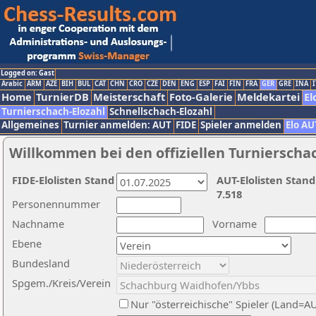
Logged on: Gast
Arabic
ARM
AZE
BIH
BUL
CAT
CHN
CRO
CZE
DEN
ENG
ESP
FAI
FIN
FRA
GER
GRE
INA
I
Home
TurnierDB
Meisterschaft
Foto-Galerie
Meldekartei
El
Turnierschach-Elozahl
Schnellschach-Elozahl
Allgemeines
Turnier anmelden: AUT
FIDE
Spieler anmelden
Elo AU
Willkommen bei den offiziellen Turnierscha
FIDE-Elolisten Stand
AUT-Elolisten Stand
7.518
Personennummer
Nachname
Vorname
Ebene
Bundesland
Spgem./Kreis/Verein
Nur "österreichische" Spieler (Land=A