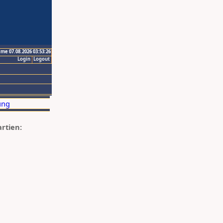
ime 07.08.2026 03:53:26
Login
Logout
artien: