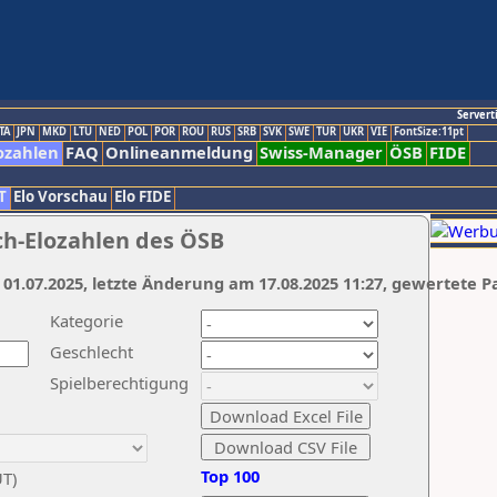
Servert
TA
JPN
MKD
LTU
NED
POL
POR
ROU
RUS
SRB
SVK
SWE
TUR
UKR
VIE
FontSize:11pt
ozahlen
FAQ
Onlineanmeldung
Swiss-Manager
ÖSB
FIDE
T
Elo Vorschau
Elo FIDE
ch-Elozahlen des ÖSB
 01.07.2025, letzte Änderung am 17.08.2025 11:27, gewertete P
Kategorie
Geschlecht
Spielberechtigung
Top 100
UT)