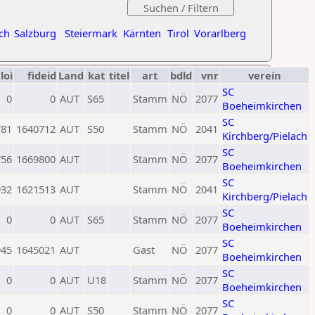
ch
Salzburg
Steiermark
Kärnten
Tirol
Vorarlberg
loi
fideid
Land
kat
titel
art
bdld
vnr
verein
SC
0
0
AUT
S65
Stamm
NÖ
2077
Boeheimkirchen
SC
781
1640712
AUT
S50
Stamm
NÖ
2041
Kirchberg/Pielach
SC
756
1669800
AUT
Stamm
NÖ
2077
Boeheimkirchen
SC
932
1621513
AUT
Stamm
NÖ
2041
Kirchberg/Pielach
SC
0
0
AUT
S65
Stamm
NÖ
2077
Boeheimkirchen
SC
945
1645021
AUT
Gast
NÖ
2077
Boeheimkirchen
SC
0
0
AUT
U18
Stamm
NÖ
2077
Boeheimkirchen
SC
0
0
AUT
S50
Stamm
NÖ
2077