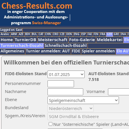
Logged on: Gast
Arabic
ARM
AZE
BIH
BUL
CAT
CHN
CRO
CZE
DEN
ENG
ESP
FAI
FIN
FRA
GER
GRE
INA
I
Home
TurnierDB
Meisterschaft
Foto-Galerie
Meldekartei
El
Turnierschach-Elozahl
Schnellschach-Elozahl
Allgemeines
Turnier anmelden: AUT
FIDE
Spieler anmelden
Elo AU
Willkommen bei den offiziellen Turnierscha
FIDE-Elolisten Stand
AUT-Elolisten Stand
7.518
Personennummer
Nachname
Vorname
Ebene
Bundesland
Spgem./Kreis/Verein
Nur "österreichische" Spieler (Land=A