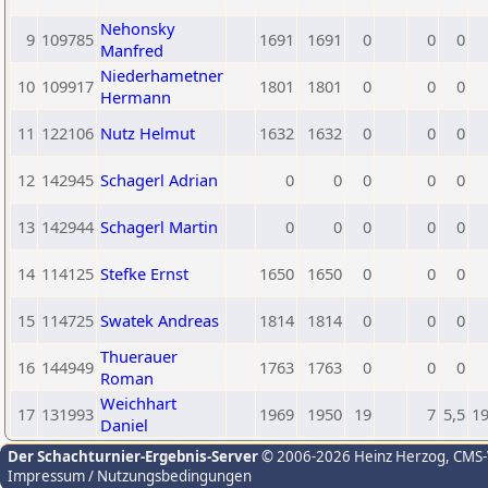
Nehonsky
9
109785
1691
1691
0
0
0
Manfred
Niederhametner
10
109917
1801
1801
0
0
0
Hermann
11
122106
Nutz Helmut
1632
1632
0
0
0
12
142945
Schagerl Adrian
0
0
0
0
0
13
142944
Schagerl Martin
0
0
0
0
0
14
114125
Stefke Ernst
1650
1650
0
0
0
15
114725
Swatek Andreas
1814
1814
0
0
0
Thuerauer
16
144949
1763
1763
0
0
0
Roman
Weichhart
17
131993
1969
1950
19
7
5,5
1
Daniel
Der Schachturnier-Ergebnis-Server
© 2006-2026 Heinz Herzog
, CMS
Impressum / Nutzungsbedingungen