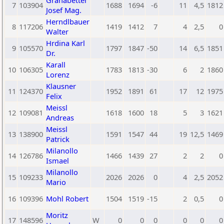
Granabetter
7
103904
1688
1694
-6
11
4,5
1812
Josef Mag.
Herndlbauer
8
117206
1419
1412
7
4
2,5
0
Walter
Hrdina Karl
9
105570
1797
1847
-50
14
6,5
1851
Dr.
Karall
10
106305
1783
1813
-30
6
2
1860
Lorenz
Klausner
11
124370
1952
1891
61
17
12
1975
Felix
Meissl
12
109081
1618
1600
18
5
3
1621
Andreas
Meissl
13
138900
1591
1547
44
19
12,5
1469
Patrick
Milanollo
14
126786
1466
1439
27
2
2
0
Ismael
Milanollo
15
109233
2026
2026
0
4
2,5
2052
Mario
16
109396
Mohl Robert
1504
1519
-15
2
0,5
0
Moritz
17
148596
W
0
0
0
0
0
0