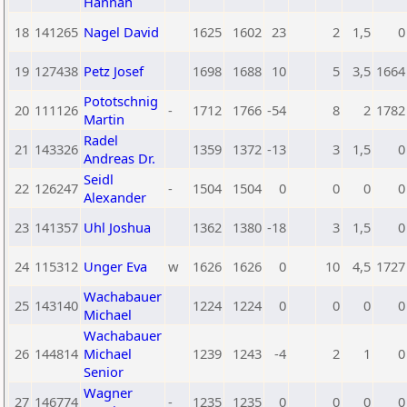
Hannah
18
141265
Nagel David
1625
1602
23
2
1,5
0
19
127438
Petz Josef
1698
1688
10
5
3,5
1664
Pototschnig
20
111126
-
1712
1766
-54
8
2
1782
Martin
Radel
21
143326
1359
1372
-13
3
1,5
0
Andreas Dr.
Seidl
22
126247
-
1504
1504
0
0
0
0
Alexander
23
141357
Uhl Joshua
1362
1380
-18
3
1,5
0
24
115312
Unger Eva
w
1626
1626
0
10
4,5
1727
Wachabauer
25
143140
1224
1224
0
0
0
0
Michael
Wachabauer
26
144814
Michael
1239
1243
-4
2
1
0
Senior
Wagner
27
146774
-
1235
1235
0
0
0
0