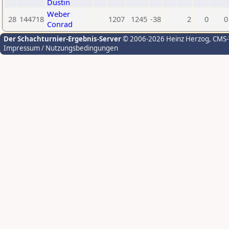
Dustin
Weber
28
144718
1207
1245
-38
2
0
0
Conrad
Der Schachturnier-Ergebnis-Server
© 2006-2026 Heinz Herzog
, CMS
Impressum / Nutzungsbedingungen