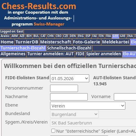
Logged on: Gast
Arabic
ARM
AZE
BIH
BUL
CAT
CHN
CRO
CZE
DEN
ENG
ESP
FAI
FIN
FRA
GER
GRE
INA
I
Home
TurnierDB
Meisterschaft
Foto-Galerie
Meldekartei
El
Turnierschach-Elozahl
Schnellschach-Elozahl
Allgemeines
Turnier anmelden: AUT
FIDE
Spieler anmelden
Elo AU
Willkommen bei den offiziellen Turnierscha
FIDE-Elolisten Stand
AUT-Elolisten Stand
13.945
Personennummer
Nachname
Vorname
Ebene
Bundesland
Spgem./Kreis/Verein
Nur "österreichische" Spieler (Land=A