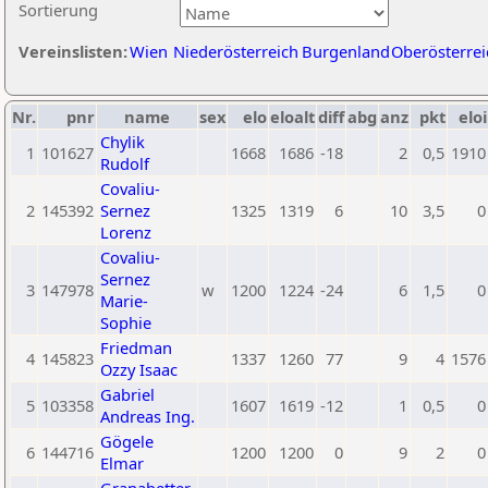
Sortierung
Vereinslisten:
Wien
Niederösterreich
Burgenland
Oberösterrei
Nr.
pnr
name
sex
elo
eloalt
diff
abg
anz
pkt
eloi
Chylik
1
101627
1668
1686
-18
2
0,5
1910
Rudolf
Covaliu-
2
145392
Sernez
1325
1319
6
10
3,5
0
Lorenz
Covaliu-
Sernez
3
147978
w
1200
1224
-24
6
1,5
0
Marie-
Sophie
Friedman
4
145823
1337
1260
77
9
4
1576
Ozzy Isaac
Gabriel
5
103358
1607
1619
-12
1
0,5
0
Andreas Ing.
Gögele
6
144716
1200
1200
0
9
2
0
Elmar