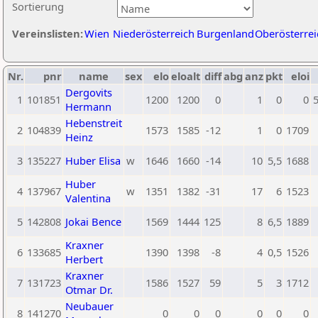
Sortierung
Vereinslisten:
Wien
Niederösterreich
Burgenland
Oberösterrei
Nr.
pnr
name
sex
elo
eloalt
diff
abg
anz
pkt
eloi
Dergovits
1
101851
1200
1200
0
1
0
0
Hermann
Hebenstreit
2
104839
1573
1585
-12
1
0
1709
Heinz
3
135227
Huber Elisa
w
1646
1660
-14
10
5,5
1688
Huber
4
137967
w
1351
1382
-31
17
6
1523
Valentina
5
142808
Jokai Bence
1569
1444
125
8
6,5
1889
Kraxner
6
133685
1390
1398
-8
4
0,5
1526
Herbert
Kraxner
7
131723
1586
1527
59
5
3
1712
Otmar Dr.
Neubauer
8
141270
0
0
0
0
0
0