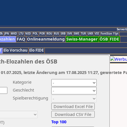
Servert
TA
JPN
MKD
LTU
NED
POL
POR
ROU
RUS
SRB
SVK
SWE
TUR
UKR
VIE
FontSize:11pt
ozahlen
FAQ
Onlineanmeldung
Swiss-Manager
ÖSB
FIDE
T
Elo Vorschau
Elo FIDE
ch-Elozahlen des ÖSB
 01.07.2025, letzte Änderung am 17.08.2025 11:27, gewertete P
Kategorie
Geschlecht
Spielberechtigung
Top 100
UT)