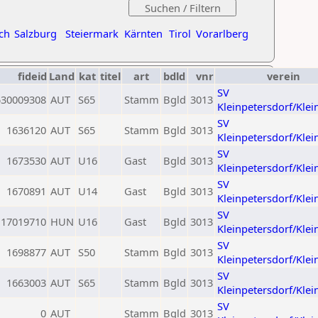
ch
Salzburg
Steiermark
Kärnten
Tirol
Vorarlberg
fideid
Land
kat
titel
art
bdld
vnr
verein
SV
530009308
AUT
S65
Stamm
Bgld
3013
Kleinpetersdorf/Klei
SV
1636120
AUT
S65
Stamm
Bgld
3013
Kleinpetersdorf/Klei
SV
1673530
AUT
U16
Gast
Bgld
3013
Kleinpetersdorf/Klei
SV
1670891
AUT
U14
Gast
Bgld
3013
Kleinpetersdorf/Klei
SV
17019710
HUN
U16
Gast
Bgld
3013
Kleinpetersdorf/Klei
SV
1698877
AUT
S50
Stamm
Bgld
3013
Kleinpetersdorf/Klei
SV
1663003
AUT
S65
Stamm
Bgld
3013
Kleinpetersdorf/Klei
SV
0
AUT
Stamm
Bgld
3013