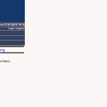
ime 07.08.2026 01:30:18
Login
Logout
artien: