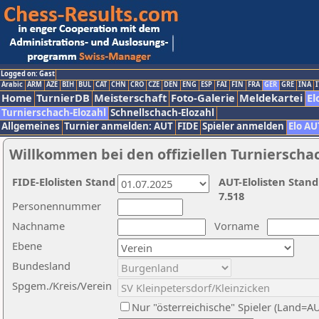
Logged on: Gast
Arabic
ARM
AZE
BIH
BUL
CAT
CHN
CRO
CZE
DEN
ENG
ESP
FAI
FIN
FRA
GER
GRE
INA
I
Home
TurnierDB
Meisterschaft
Foto-Galerie
Meldekartei
El
Turnierschach-Elozahl
Schnellschach-Elozahl
Allgemeines
Turnier anmelden: AUT
FIDE
Spieler anmelden
Elo AU
Willkommen bei den offiziellen Turnierscha
FIDE-Elolisten Stand
AUT-Elolisten Stand
7.518
Personennummer
Nachname
Vorname
Ebene
Bundesland
Spgem./Kreis/Verein
Nur "österreichische" Spieler (Land=A