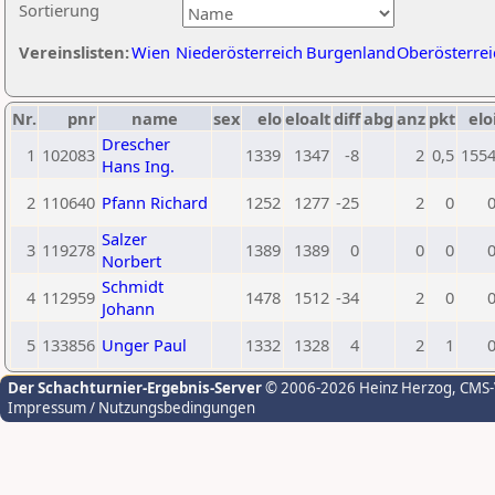
Sortierung
Vereinslisten:
Wien
Niederösterreich
Burgenland
Oberösterrei
Nr.
pnr
name
sex
elo
eloalt
diff
abg
anz
pkt
elo
Drescher
1
102083
1339
1347
-8
2
0,5
155
Hans Ing.
2
110640
Pfann Richard
1252
1277
-25
2
0
Salzer
3
119278
1389
1389
0
0
0
Norbert
Schmidt
4
112959
1478
1512
-34
2
0
Johann
5
133856
Unger Paul
1332
1328
4
2
1
Der Schachturnier-Ergebnis-Server
© 2006-2026 Heinz Herzog
, CMS
Impressum / Nutzungsbedingungen