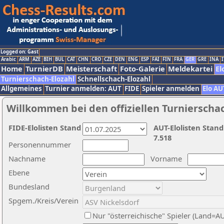
Logged on: Gast
Arabic
ARM
AZE
BIH
BUL
CAT
CHN
CRO
CZE
DEN
ENG
ESP
FAI
FIN
FRA
GER
GRE
INA
I
Home
TurnierDB
Meisterschaft
Foto-Galerie
Meldekartei
El
Turnierschach-Elozahl
Schnellschach-Elozahl
Allgemeines
Turnier anmelden: AUT
FIDE
Spieler anmelden
Elo AU
Willkommen bei den offiziellen Turnierscha
FIDE-Elolisten Stand
AUT-Elolisten Stand
7.518
Personennummer
Nachname
Vorname
Ebene
Bundesland
Spgem./Kreis/Verein
Nur "österreichische" Spieler (Land=A