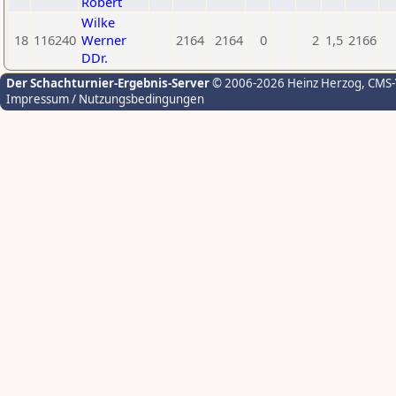
Robert
Wilke
18
116240
Werner
2164
2164
0
2
1,5
2166
DDr.
Der Schachturnier-Ergebnis-Server
© 2006-2026 Heinz Herzog
, CMS
Impressum / Nutzungsbedingungen