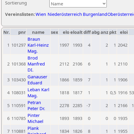
Sortierung
Vereinslisten:
Wien
Niederösterreich
Burgenland
Oberösterrei
Nr.
pnr
name
sex
elo
eloalt
diff
abg
anz
pkt
eloi
Braun
1
101297
Karl-Heinz
1997
1993
4
2
1
2042
Mag.
Brod
2
101368
Manfred
2112
2106
6
1
1
2110
DI.
Ganauser
3
103430
1866
1859
7
1
1
1906
Eduard
Leban Karl
4
108031
1818
1817
1
1
0,5
1916
53
Mag.
Petran
5
110591
2278
2285
-7
2
1
2166
1
Peter Dr.
Pinter
6
110785
1893
1893
0
0
0
1935
Michael
Plank
7
110881
1834
1826
8
1
1
1955