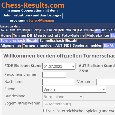
Logged on: Gast
Arabic
ARM
AZE
BIH
BUL
CAT
CHN
CRO
CZE
DEN
ENG
ESP
FAI
FIN
FRA
GER
GRE
INA
I
Home
TurnierDB
Meisterschaft
Foto-Galerie
Meldekartei
El
Turnierschach-Elozahl
Schnellschach-Elozahl
Allgemeines
Turnier anmelden: AUT
FIDE
Spieler anmelden
Elo AU
Willkommen bei den offiziellen Turnierscha
FIDE-Elolisten Stand
AUT-Elolisten Stand
7.518
Personennummer
Nachname
Vorname
Ebene
Bundesland
Spgem./Kreis/Verein
Nur "österreichische" Spieler (Land=A