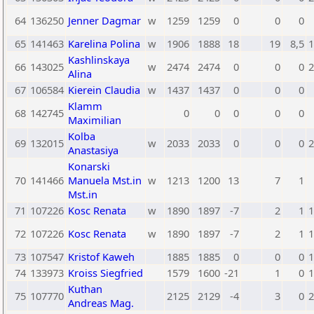
64
136250
Jenner Dagmar
w
1259
1259
0
0
0
65
141463
Karelina Polina
w
1906
1888
18
19
8,5
1
Kashlinskaya
66
143025
w
2474
2474
0
0
0
2
Alina
67
106584
Kierein Claudia
w
1437
1437
0
0
0
Klamm
68
142745
0
0
0
0
0
Maximilian
Kolba
69
132015
w
2033
2033
0
0
0
2
Anastasiya
Konarski
70
141466
Manuela Mst.in
w
1213
1200
13
7
1
Mst.in
71
107226
Kosc Renata
w
1890
1897
-7
2
1
1
72
107226
Kosc Renata
w
1890
1897
-7
2
1
1
73
107547
Kristof Kaweh
1885
1885
0
0
0
1
74
133973
Kroiss Siegfried
1579
1600
-21
1
0
1
Kuthan
75
107770
2125
2129
-4
3
0
2
Andreas Mag.