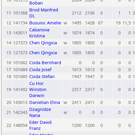
Boban
Brod Manfred
11
101368
2112
2106
6
1
1
2
DI.
12
141734
Busuioc Amelie
w
1495
1428
67
19
11,5
1
Cabanova
13
143011
w
1874
1874
0
0
0
1
Kristina
14
127373
Chen Qingxia
w
1805
1805
0
0
0
1
15
127373
Chen Qingxia
w
1805
1805
0
0
0
1
16
101682
Csida Bernhard
0
0
0
0
0
17
101684
Csida Josef
1613
1613
0
0
0
18
101685
Csida Stefan
1947
1947
0
0
0
1
Cu Hor
19
141492
Winston
2317
2317
0
0
0
2
Darwin
20
143013
Danielian Elina
w
2411
2411
0
0
0
2
Dzagnidze
21
142343
w
0
0
0
0
0
2
Nana
Eder David
22
148054
1200
1200
0
0
0
Franz