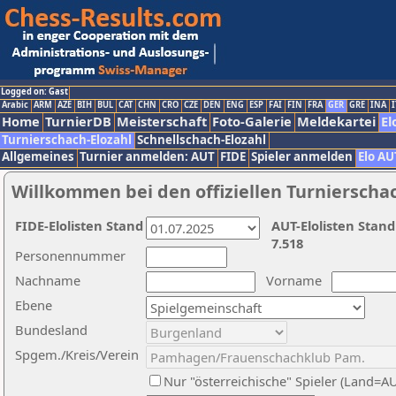
Logged on: Gast
Arabic
ARM
AZE
BIH
BUL
CAT
CHN
CRO
CZE
DEN
ENG
ESP
FAI
FIN
FRA
GER
GRE
INA
I
Home
TurnierDB
Meisterschaft
Foto-Galerie
Meldekartei
El
Turnierschach-Elozahl
Schnellschach-Elozahl
Allgemeines
Turnier anmelden: AUT
FIDE
Spieler anmelden
Elo AU
Willkommen bei den offiziellen Turnierscha
FIDE-Elolisten Stand
AUT-Elolisten Stand
7.518
Personennummer
Nachname
Vorname
Ebene
Bundesland
Spgem./Kreis/Verein
Nur "österreichische" Spieler (Land=A