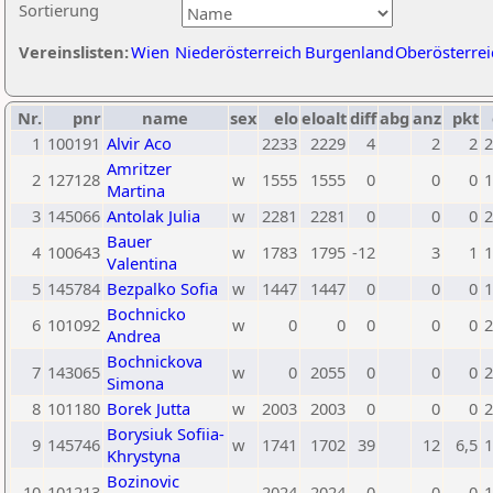
Sortierung
Vereinslisten:
Wien
Niederösterreich
Burgenland
Oberösterrei
Nr.
pnr
name
sex
elo
eloalt
diff
abg
anz
pkt
1
100191
Alvir Aco
2233
2229
4
2
2
2
Amritzer
2
127128
w
1555
1555
0
0
0
1
Martina
3
145066
Antolak Julia
w
2281
2281
0
0
0
2
Bauer
4
100643
w
1783
1795
-12
3
1
1
Valentina
5
145784
Bezpalko Sofia
w
1447
1447
0
0
0
1
Bochnicko
6
101092
w
0
0
0
0
0
2
Andrea
Bochnickova
7
143065
w
0
2055
0
0
0
2
Simona
8
101180
Borek Jutta
w
2003
2003
0
0
0
2
Borysiuk Sofiia-
9
145746
w
1741
1702
39
12
6,5
1
Khrystyna
Bozinovic
10
101213
2024
2024
0
0
0
1