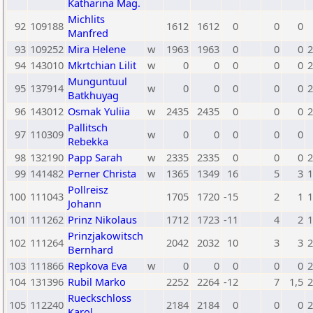
Katharina Mag.
Michlits
92
109188
1612
1612
0
0
0
Manfred
93
109252
Mira Helene
w
1963
1963
0
0
0
2
94
143010
Mkrtchian Lilit
w
0
0
0
0
0
2
Munguntuul
95
137914
w
0
0
0
0
0
2
Batkhuyag
96
143012
Osmak Yuliia
w
2435
2435
0
0
0
2
Pallitsch
97
110309
w
0
0
0
0
0
Rebekka
98
132190
Papp Sarah
w
2335
2335
0
0
0
2
99
141482
Perner Christa
w
1365
1349
16
5
3
1
Pollreisz
100
111043
1705
1720
-15
2
1
1
Johann
101
111262
Prinz Nikolaus
1712
1723
-11
4
2
1
Prinzjakowitsch
102
111264
2042
2032
10
3
3
2
Bernhard
103
111866
Repkova Eva
w
0
0
0
0
0
2
104
131396
Rubil Marko
2252
2264
-12
7
1,5
2
Rueckschloss
105
112240
2184
2184
0
0
0
2
Karol