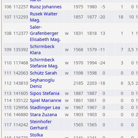
106
112257
Ruisz Johannes
1975
1980
-5
1
0
1
Rusek Walter
107
112293
1857
1877
-20
18
10
1
Mag.
Saler-
108
112377
Grafenberger
w
1831
1818
13
1
1
1
Elisabeth Mag.
Schirmbeck
109
135392
w
1568
1579
-11
7
3,5
1
Klara
Schirmbeck
110
117468
w
1970
1994
-24
3
0
1
Stefanie Mag.
111
142063
Schütz Sarah
w
1598
1598
0
0
0
1
Seyhanoglu
112
143810
2185
2203
-18
6
3,5
2
Deniz
113
141605
Sipos Stefania
w
1887
1887
0
0
0
1
114
135122
Spiel Marianne
w
1861
1861
0
0
0
1
115
129956
Stadlinger Lea
w
1967
1967
0
0
0
1
116
146880
Stara Zuzana
w
1903
1903
0
0
0
2
Steinhofer
117
114242
1565
1565
0
0
0
Gerhard
Stolka
118
136770
w
1241
1241
0
0
0