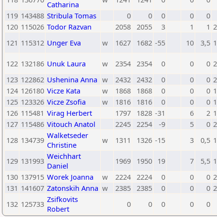
Catharina
119
143488
Stribula Tomas
0
0
0
0
0
120
115026
Todor Razvan
2058
2055
3
1
1
2
121
115312
Unger Eva
w
1627
1682
-55
10
3,5
1
122
132186
Unuk Laura
w
2354
2354
0
0
0
2
123
122862
Ushenina Anna
w
2432
2432
0
0
0
2
124
126180
Vicze Kata
w
1868
1868
0
0
0
1
125
123326
Vicze Zsofia
w
1816
1816
0
0
0
1
126
115481
Virag Herbert
1797
1828
-31
6
2
1
127
115486
Vitouch Anatol
2245
2254
-9
5
0
2
Walketseder
128
134739
w
1311
1326
-15
3
0,5
1
Christine
Weichhart
129
131993
1969
1950
19
7
5,5
1
Daniel
130
137915
Worek Joanna
w
2224
2224
0
0
0
2
131
141607
Zatonskih Anna
w
2385
2385
0
0
0
2
Zsifkovits
132
125733
0
0
0
0
0
Robert