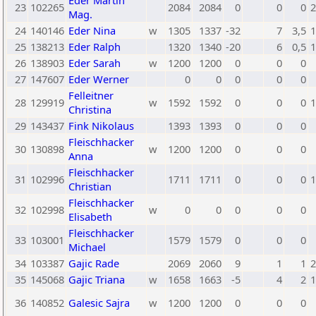
Eder Martin
23
102265
2084
2084
0
0
0
2
Mag.
24
140146
Eder Nina
w
1305
1337
-32
7
3,5
1
25
138213
Eder Ralph
1320
1340
-20
6
0,5
1
26
138903
Eder Sarah
w
1200
1200
0
0
0
27
147607
Eder Werner
0
0
0
0
0
Felleitner
28
129919
w
1592
1592
0
0
0
1
Christina
29
143437
Fink Nikolaus
1393
1393
0
0
0
Fleischhacker
30
130898
w
1200
1200
0
0
0
Anna
Fleischhacker
31
102996
1711
1711
0
0
0
1
Christian
Fleischhacker
32
102998
w
0
0
0
0
0
Elisabeth
Fleischhacker
33
103001
1579
1579
0
0
0
Michael
34
103387
Gajic Rade
2069
2060
9
1
1
2
35
145068
Gajic Triana
w
1658
1663
-5
4
2
1
36
140852
Galesic Sajra
w
1200
1200
0
0
0