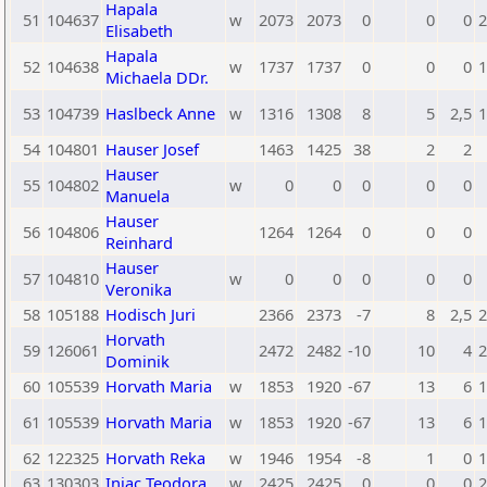
Hapala
51
104637
w
2073
2073
0
0
0
2
Elisabeth
Hapala
52
104638
w
1737
1737
0
0
0
1
Michaela DDr.
53
104739
Haslbeck Anne
w
1316
1308
8
5
2,5
1
54
104801
Hauser Josef
1463
1425
38
2
2
Hauser
55
104802
w
0
0
0
0
0
Manuela
Hauser
56
104806
1264
1264
0
0
0
Reinhard
Hauser
57
104810
w
0
0
0
0
0
Veronika
58
105188
Hodisch Juri
2366
2373
-7
8
2,5
2
Horvath
59
126061
2472
2482
-10
10
4
2
Dominik
60
105539
Horvath Maria
w
1853
1920
-67
13
6
1
61
105539
Horvath Maria
w
1853
1920
-67
13
6
1
62
122325
Horvath Reka
w
1946
1954
-8
1
0
1
63
130303
Injac Teodora
w
2425
2425
0
0
0
2