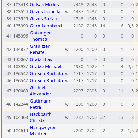
37
103418
Galyas Miklos
2448
2448
0
0
0
2
38
103524
Gazos Isabella
w
1437
1437
0
0
0
39
103525
Gazos Stefan
1548
1548
0
0
0
40
135399
Gerö Leonhard
2132
2146
-14
6
3,5
2
Götzinger
41
145396
0
0
0
0
0
Thomas
Granitzer
42
144872
w
1200
1200
0
1
0
Renate
43
145067
Gratz Elias
0
0
0
0
0
44
103937
Gratze Michael
1930
1929
1
4
2,5
1
45
136547
Gritsch Borbala
w
1717
1717
0
0
0
1
46
136547
Gritsch Borbala
w
1717
1717
0
0
0
1
Gschiel
47
130083
2297
2306
-9
11
6
2
Alexander
Guttmann
48
142244
w
1200
1200
0
0
0
Petra
Hackbarth
49
104368
w
1787
1755
32
13
8
1
Christa
Hangweyrer
50
104619
2200
2202
-2
2
1,5
2
Manfred