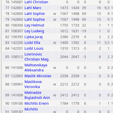
76
145681
Lahl Christian
0
0
0
0
0
77
142861
Lahl Marc
1473
1434
39
16
9,5
1
78
142860
Lahl Sophie
w
1567
1498
69
15
9
1
79
142860
Lahl Sophie
w
1567
1498
69
15
9
1
80
108306
Ley Helmut
1755
1733
22
1
1
1
81
108307
Ley Ludwig
1612
1631
-19
1
0
82
108395
Lipka Juraj
2380
2376
4
2
2
2
83
142200
Loibl Ella
w
1400
1392
8
11
5,5
1
84
142201
Loibl Louis
1310
1313
-3
2
1
Lovrinovic
85
108512
2044
2047
-3
8
2
2
Christian Mag.
Maltsevskaya
86
141606
w
0
0
0
0
0
2
Aleksandra
87
122865
Maslik Miroslav
2358
2358
0
0
0
2
Maslikova
88
130961
w
2212
2212
0
0
0
2
Veronika
Matnadze
89
141608
w
2412
2412
0
0
0
2
Bujiashvili Ann
90
109186
Michlits Erwin
1784
1778
6
1
1
1
Michlits
91
109187
w
0
0
0
0
0