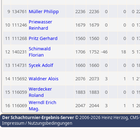
9
134761
Müller Philipp
2236
2236
0
0
0
2
Priewasser
10
111246
1679
1679
0
0
0
1
Reinhard
11
111268
Pritz Gerhard
1560
1560
0
0
0
1
Schinwald
12
140231
1706
1752
-46
18
5
1
Florian
13
114731
Sycek Adolf
1660
1660
0
0
0
1
14
115692
Waldner Alois
2076
2073
3
1
1
2
Werdecker
15
116059
1883
1883
0
0
0
1
Roland
Werndl Erich
16
116069
2047
2044
3
1
1
2
Mag.
Der Schachturnier-Ergebnis-Server
© 2006-2026 Heinz Herzog
, CMS
Impressum / Nutzungsbedingungen