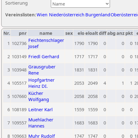
Sortierung
Vereinslisten:
Wien
Niederösterreich
Burgenland
Oberösterrei
Nr.
pnr
name
sex
elo
eloalt
diff
abg
anz
pkt
Feichtenschlager
1
102736
1790
1790
0
0
0
1
Josef
2
103149
Friedl Gerhard
1717
1717
0
0
0
1
Grausgruber
3
103948
1831
1831
0
0
0
1
Rene
Hopfgartner
4
105517
2053
2049
4
1
1
2
Heinz DI.
Kücher
5
107660
2058
2058
0
0
0
2
Wolfgang
6
108189
Leitner Karl
1559
1559
0
0
0
Muehlacher
7
109557
1683
1683
0
0
0
1
Hannes
8
109663
Muhr Rudolf
1747
1747
0
0
0
1