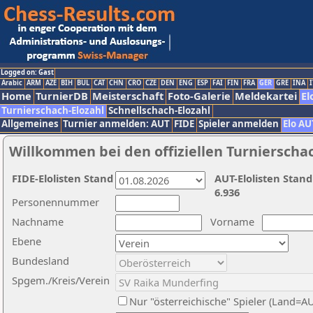
Logged on: Gast
Arabic
ARM
AZE
BIH
BUL
CAT
CHN
CRO
CZE
DEN
ENG
ESP
FAI
FIN
FRA
GER
GRE
INA
I
Home
TurnierDB
Meisterschaft
Foto-Galerie
Meldekartei
El
Turnierschach-Elozahl
Schnellschach-Elozahl
Allgemeines
Turnier anmelden: AUT
FIDE
Spieler anmelden
Elo AU
Willkommen bei den offiziellen Turnierscha
FIDE-Elolisten Stand
AUT-Elolisten Stand
6.936
Personennummer
Nachname
Vorname
Ebene
Bundesland
Spgem./Kreis/Verein
Nur "österreichische" Spieler (Land=A