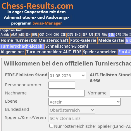
Logged on: Gast
Arabic
ARM
AZE
BIH
BUL
CAT
CHN
CRO
CZE
DEN
ENG
ESP
FAI
FIN
FRA
GER
GRE
INA
I
Home
TurnierDB
Meisterschaft
Foto-Galerie
Meldekartei
El
Turnierschach-Elozahl
Schnellschach-Elozahl
Allgemeines
Turnier anmelden: AUT
FIDE
Spieler anmelden
Elo AU
Willkommen bei den offiziellen Turnierscha
FIDE-Elolisten Stand
AUT-Elolisten Stand
6.936
Personennummer
Nachname
Vorname
Ebene
Bundesland
Spgem./Kreis/Verein
Nur "österreichische" Spieler (Land=A