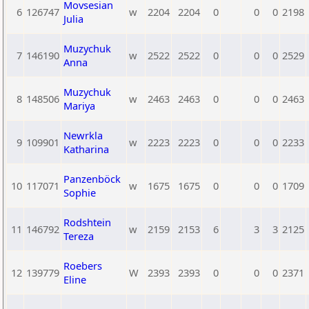
Movsesian
6
126747
w
2204
2204
0
0
0
2198
Julia
Muzychuk
7
146190
w
2522
2522
0
0
0
2529
Anna
Muzychuk
8
148506
w
2463
2463
0
0
0
2463
Mariya
Newrkla
9
109901
w
2223
2223
0
0
0
2233
Katharina
Panzenböck
10
117071
w
1675
1675
0
0
0
1709
Sophie
Rodshtein
11
146792
w
2159
2153
6
3
3
2125
Tereza
Roebers
12
139779
W
2393
2393
0
0
0
2371
Eline