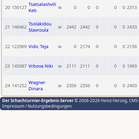
Tsatsalashvili
20
150127
w
0
0
0
0
0
2313
Keti
Tsolakidou
21
146462
w
2442
2442
0
0
0
2433
Stavroula
22
122969
Vidic Teja
w
0
2174
0
0
0
2156
23
145087
Vrbova Niki
w
2111
2111
0
0
0
1993
Wagner
24
141252
w
2356
2356
0
0
0
2403
Dinara
Der Schachturnier-Ergebnis-Server
© 2006-2026 Heinz Herzog
, CMS
Impressum / Nutzungsbedingungen