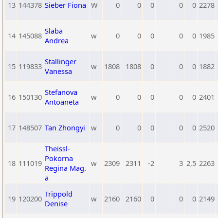
13
144378
Sieber Fiona
W
0
0
0
0
0
2278
Slaba
14
145088
w
0
0
0
0
0
1985
Andrea
Stallinger
15
119833
w
1808
1808
0
0
0
1882
Vanessa
Stefanova
16
150130
w
0
0
0
0
0
2401
Antoaneta
17
148507
Tan Zhongyi
w
0
0
0
0
0
2520
Theissl-
Pokorna
18
111019
w
2309
2311
-2
3
2,5
2263
Regina Mag.
a
Trippold
19
120200
w
2160
2160
0
0
0
2149
Denise