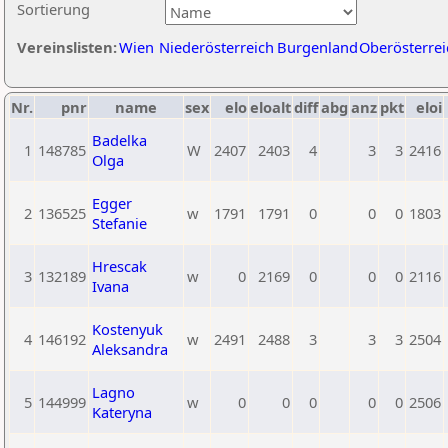
Sortierung
Vereinslisten:
Wien
Niederösterreich
Burgenland
Oberösterrei
Nr.
pnr
name
sex
elo
eloalt
diff
abg
anz
pkt
eloi
Badelka
1
148785
W
2407
2403
4
3
3
2416
Olga
Egger
2
136525
w
1791
1791
0
0
0
1803
Stefanie
Hrescak
3
132189
w
0
2169
0
0
0
2116
Ivana
Kostenyuk
4
146192
w
2491
2488
3
3
3
2504
Aleksandra
Lagno
5
144999
w
0
0
0
0
0
2506
Kateryna