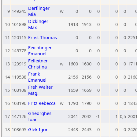
Derflinger
9
149245
w
0
0
0
0
0
Mia
Dickinger
10
101898
1913
1913
0
0
0
Max
11
120115
Ernst Thomas
0
0
0
0
0
225
Feichtinger
12
145778
0
0
0
0
0
Emanuel
Felleitner
13
129919
w
1600
1600
0
0
0
171
Christina
Frank
14
119538
2156
2156
0
0
0
216
Emanuel
Freh Walter
15
103108
1659
1659
0
0
0
Mag.
16
103196
Fritz Rebecca
w
1790
1790
0
0
0
184
Gheorghes
17
147126
2041
2042
-1
1
0,5
200
Ioan
18
103695
Glek Igor
2443
2443
0
0
0
242