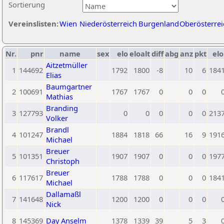
Sortierung
Vereinslisten:
Wien
Niederösterreich
Burgenland
Oberösterrei
Nr.
pnr
name
sex
elo
eloalt
diff
abg
anz
pkt
elo
Aitzetmüller
1
144692
1792
1800
-8
10
6
184
Elias
Baumgartner
2
100691
1767
1767
0
0
0
Mathias
Branding
3
127793
0
0
0
0
0
213
Volker
Brandl
4
101247
1884
1818
66
16
9
191
Michael
Breuer
5
101351
1907
1907
0
0
0
197
Christoph
Breuer
6
117617
1788
1788
0
0
0
184
Michael
Dallamaßl
7
141648
1200
1200
0
0
0
Nick
8
145369
Day Anselm
1378
1339
39
5
3