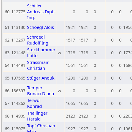
Schiller
60
112775
Andreas Dipl.-
0
0
0
0
0
Ing.
61
113130
Schoegl Alois
1921
1921
0
0
0
195
Schroedl
62
113267
1517
1517
0
0
0
Rudolf Ing.
Stockhammer
63
121448
w
1718
1718
0
0
0
177
Lotte
Strassmair
64
114491
1561
1561
0
0
0
168
Christian
65
137565
Stüger Anouk
1200
1200
0
0
0
Temper
66
136397
w
0
0
0
0
0
Bunaci Diana
Terwul
67
114862
1665
1665
0
0
0
Konrad
Thallinger
68
114909
2123
2123
0
0
0
220
Harald
Topf Christian
69
115075
1927
1927
0
0
0
196
Mag.