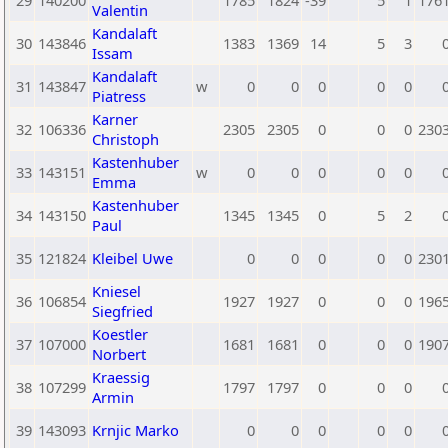
29
140200
1785
1824
-39
5
1
176
Valentin
Kandalaft
30
143846
1383
1369
14
5
3
Issam
Kandalaft
31
143847
w
0
0
0
0
0
Piatress
Karner
32
106336
2305
2305
0
0
0
230
Christoph
Kastenhuber
33
143151
w
0
0
0
0
0
Emma
Kastenhuber
34
143150
1345
1345
0
5
2
Paul
35
121824
Kleibel Uwe
0
0
0
0
0
230
Kniesel
36
106854
1927
1927
0
0
0
196
Siegfried
Koestler
37
107000
1681
1681
0
0
0
190
Norbert
Kraessig
38
107299
1797
1797
0
0
0
Armin
39
143093
Krnjic Marko
0
0
0
0
0