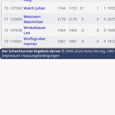
70
137342
Walch Julian
1744
1723
21
1
1
195
Weimann
71
125659
2179
2179
0
0
0
207
Maximilian
Winkelbauer
72
147638
1464
1464
0
0
0
160
Leo
Wolfsgruber
73
116501
1887
1887
0
0
0
191
Hannes
Der Schachturnier-Ergebnis-Server
© 2006-2026 Heinz Herzog
, CMS
Impressum / Nutzungsbedingungen