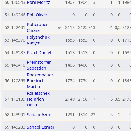
50
136543
Pohl Moritz
1907
1904
3
1
1
198
51
149246
Pöll Oliver
0
0
0
0
0
Polterauer
52
122401
w
2112
2125
-13
4
0,5
212
Chiara
Polyshchuk
53
145370
1553
1553
0
0
0
171
Vadym
54
148287
Praxl Daniel
1513
1513
0
0
0
163
Preinstorfer
55
143410
1406
1406
0
0
0
Sebastian
Rockenbauer
56
120869
Friedrich
1754
1754
0
0
0
184
Martin
Rolletschek
57
112139
Heinrich
2149
2156
-7
6
3,5
217
Dr.DI.
58
143901
Sahabi Azim
1291
1314
-23
5
2
59
149283
Sahabi Lemar
0
0
0
0
0