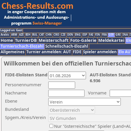
Logged on: Gast
Arabic
ARM
AZE
BIH
BUL
CAT
CHN
CRO
CZE
DEN
ENG
ESP
FAI
FIN
FRA
GER
GRE
INA
I
Home
TurnierDB
Meisterschaft
Foto-Galerie
Meldekartei
El
Turnierschach-Elozahl
Schnellschach-Elozahl
Allgemeines
Turnier anmelden: AUT
FIDE
Spieler anmelden
Elo AU
Willkommen bei den offiziellen Turnierscha
FIDE-Elolisten Stand
AUT-Elolisten Stand
6.936
Personennummer
Nachname
Vorname
Ebene
Bundesland
Spgem./Kreis/Verein
Nur "österreichische" Spieler (Land=A