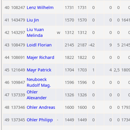
40
108247
Lenz Wilhelm
1731
1731
0
0
0
41
143479
Liu Jin
1570
1570
0
0
0
164
Liu Yuan
42
143297
w
1312
1312
0
0
0
Melinda
43
108479
Loidl Florian
2145
2187
-42
9
5
214
44
108691
Majer Richard
1822
1822
0
0
0
45
121649
Mayr Patrick
1704
1703
1
4
2,5
180
Neuboeck
46
109847
1596
1596
0
0
0
Rudolf Mag.
Ohler
47
137339
1326
1326
0
0
0
Alexander
48
137346
Ohler Andreas
1600
1600
0
0
0
179
49
137345
Ohler Philipp
-
1449
1449
0
0
0
173