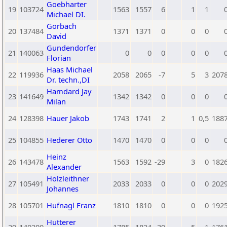
Goebharter
19
103724
1563
1557
6
1
1
Michael DI.
Gorbach
20
137484
1371
1371
0
0
0
David
Gundendorfer
21
140063
0
0
0
0
0
Florian
Haas Michael
22
119936
2058
2065
-7
5
3
207
Dr. techn.,DI
Hamdard Jay
23
141649
1342
1342
0
0
0
Milan
24
128398
Hauer Jakob
1743
1741
2
1
0,5
188
25
104855
Hederer Otto
1470
1470
0
0
0
Heinz
26
143478
1563
1592
-29
3
0
182
Alexander
Holzleithner
27
105491
2033
2033
0
0
0
202
Johannes
28
105701
Hufnagl Franz
1810
1810
0
0
0
192
Hutterer