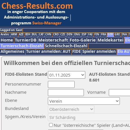
Logged on: Gast
Arabic
ARM
AZE
BIH
BUL
CAT
CHN
CRO
CZE
DEN
ENG
ESP
FAI
FIN
FRA
GER
GRE
INA
I
Home
TurnierDB
Meisterschaft
Foto-Galerie
Meldekartei
El
Turnierschach-Elozahl
Schnellschach-Elozahl
Allgemeines
Turnier anmelden: AUT
FIDE
Spieler anmelden
Elo AU
Willkommen bei den offiziellen Turnierscha
FIDE-Elolisten Stand
AUT-Elolisten Stand
8.601
Personennummer
Nachname
Vorname
Ebene
Bundesland
Spgem./Kreis/Verein
Nur "österreichische" Spieler (Land=A