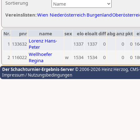
Sortierung
Vereinslisten:
Wien
Niederösterreich
Burgenland
Oberösterrei
Nr.
pnr
name
sex
elo
eloalt
diff
abg
anz
pkt
e
Lorenz Hans-
1
133632
1337
1337
0
0
0
16
Peter
Wellhoefer
2
116022
w
1534
1534
0
0
0
18
Regina
Der Schachturnier-Ergebnis-Server
© 2006-2026 Heinz Herzog
, CMS
Impressum / Nutzungsbedingungen