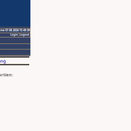
ime 07.08.2026 15:49:39
Login
Logout
artien: