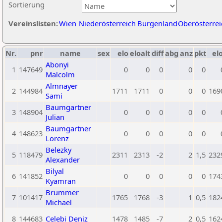
Sortierung
Vereinslisten:
Wien
Niederösterreich
Burgenland
Oberösterrei
Nr.
pnr
name
sex
elo
eloalt
diff
abg
anz
pkt
elo
Abonyi
1
147649
0
0
0
0
0
Malcolm
Almnayer
2
144984
1711
1711
0
0
0
169
Sami
Baumgartner
3
148904
0
0
0
0
0
Julian
Baumgartner
4
148623
0
0
0
0
0
Lorenz
Belezky
5
118479
2311
2313
-2
2
1,5
232
Alexander
Bilyal
6
141852
0
0
0
0
0
174
Kyamran
Brummer
7
101417
1765
1768
-3
1
0,5
182
Michael
8
144683
Celebi Deniz
1478
1485
-7
2
0,5
162