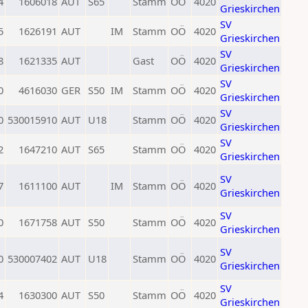
4
1606018
AUT
S65
Stamm
OÖ
4020
Grieskirchen
SV
5
1626191
AUT
IM
Stamm
OÖ
4020
Grieskirchen
SV
8
1621335
AUT
Gast
OÖ
4020
Grieskirchen
SV
0
4616030
GER
S50
IM
Stamm
OÖ
4020
Grieskirchen
SV
0
530015910
AUT
U18
Stamm
OÖ
4020
Grieskirchen
SV
2
1647210
AUT
S65
Stamm
OÖ
4020
Grieskirchen
SV
7
1611100
AUT
IM
Stamm
OÖ
4020
Grieskirchen
SV
0
1671758
AUT
S50
Stamm
OÖ
4020
Grieskirchen
SV
0
530007402
AUT
U18
Stamm
OÖ
4020
Grieskirchen
SV
4
1630300
AUT
S50
Stamm
OÖ
4020
Grieskirchen