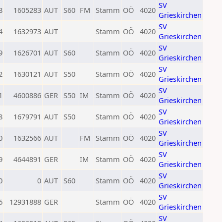
SV
8
1605283
AUT
S60
FM
Stamm
OÖ
4020
Grieskirchen
SV
4
1632973
AUT
Stamm
OÖ
4020
Grieskirchen
SV
9
1626701
AUT
S60
Stamm
OÖ
4020
Grieskirchen
SV
2
1630121
AUT
S50
Stamm
OÖ
4020
Grieskirchen
SV
1
4600886
GER
S50
IM
Stamm
OÖ
4020
Grieskirchen
SV
8
1679791
AUT
S50
Stamm
OÖ
4020
Grieskirchen
SV
0
1632566
AUT
FM
Stamm
OÖ
4020
Grieskirchen
SV
9
4644891
GER
IM
Stamm
OÖ
4020
Grieskirchen
SV
0
0
AUT
S60
Stamm
OÖ
4020
Grieskirchen
SV
6
12931888
GER
Stamm
OÖ
4020
Grieskirchen
SV