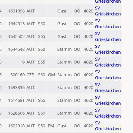
Grieskirchen
SV
4
1631098
AUT
Gast
OÖ
4020
Grieskirchen
SV
0
1644513
AUT
S50
Gast
OÖ
4020
Grieskirchen
SV
0
1642502
AUT
S65
Gast
OÖ
4020
Grieskirchen
SV
6
1644548
AUT
S60
Stamm
OÖ
4020
Grieskirchen
SV
0
0
AUT
S65
Stamm
OÖ
4020
Grieskirchen
SV
6
300160
CZE
S60
GM
Stamm
OÖ
4020
Grieskirchen
SV
0
1693336
AUT
Stamm
OÖ
4020
Grieskirchen
SV
4
1614681
AUT
S65
Stamm
OÖ
4020
Grieskirchen
SV
8
1626566
AUT
S60
Stamm
OÖ
4020
Grieskirchen
SV
9
1602918
AUT
S50
FM
Gast
OÖ
4020
Grieskirchen