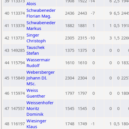
39
113373
1908
1922
-14
6
2,5
194
Alois
Schwabeneder
40
113374
2436
2443
-7
9
6,5
244
Florian Mag.
Schwabeneder
41
113376
1882
1881
1
1
0,5
191
Markus
Singer
42
113731
2305
2315
-10
3
1,5
226
Christoph
Tauschek
43
149285
1375
1375
0
0
0
Stefan
Wassermair
44
115794
1610
1610
0
0
0
183
Rudolf
Webersberger
45
115849
Johann DI.
2304
2304
0
0
0
225
MSc.
Weiss
46
115974
1797
1797
0
0
0
180
Guenther
Weissenhofer
47
147557
Moritz
1545
1545
0
0
0
Dominik
Wiesinger
48
116197
1748
1749
-1
1
0,5
180
Klaus