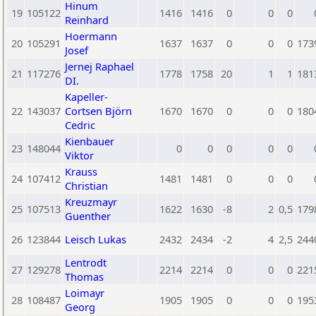
Hinum
19
105122
1416
1416
0
0
0
Reinhard
Hoermann
20
105291
1637
1637
0
0
0
173
Josef
Jernej Raphael
21
117276
1778
1758
20
1
1
181
DI.
Kapeller-
22
143037
Cortsen Björn
1670
1670
0
0
0
180
Cedric
Kienbauer
23
148044
0
0
0
0
0
Viktor
Krauss
24
107412
1481
1481
0
0
0
Christian
Kreuzmayr
25
107513
1622
1630
-8
2
0,5
179
Guenther
26
123844
Leisch Lukas
2432
2434
-2
4
2,5
244
Lentrodt
27
129278
2214
2214
0
0
0
221
Thomas
Loimayr
28
108487
1905
1905
0
0
0
195
Georg