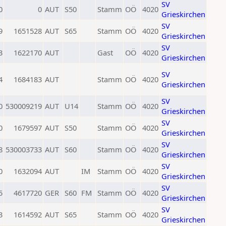
SV
0
0
AUT
S50
Stamm
OÖ
4020
Grieskirchen
SV
9
1651528
AUT
S65
Stamm
OÖ
4020
Grieskirchen
SV
3
1622170
AUT
Gast
OÖ
4020
Grieskirchen
SV
4
1684183
AUT
Stamm
OÖ
4020
Grieskirchen
SV
0
530009219
AUT
U14
Stamm
OÖ
4020
Grieskirchen
SV
0
1679597
AUT
S50
Stamm
OÖ
4020
Grieskirchen
SV
8
530003733
AUT
S60
Stamm
OÖ
4020
Grieskirchen
SV
0
1632094
AUT
IM
Stamm
OÖ
4020
Grieskirchen
SV
5
4617720
GER
S60
FM
Stamm
OÖ
4020
Grieskirchen
SV
3
1614592
AUT
S65
Stamm
OÖ
4020
Grieskirchen