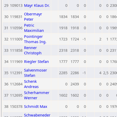
29
109013
Mayr Klaus Dr.
0
0
0
0
0
230
Obermayr
30
119831
1834
1834
0
0
0
186
Peter
Petric
31
110596
1918
1918
0
0
0
196
Maximilian
Pointinger
32
111009
1723
1724
-1
2
1
177
Thomas Ing.
Renner
33
111858
2318
2318
0
0
0
231
Christoph
34
111969
Riegler Stefan
1777
1777
0
0
0
176
Salvenmoser
35
112391
2285
2286
-1
4
2,5
230
Stefan
Schenk
36
112684
0
2439
0
0
0
240
Andreas
Scherhammer
37
112695
1602
1602
0
0
0
Werner
38
150378
Schmidt Max
0
0
0
0
0
197
Schwabeneder