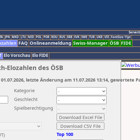
Servert
TA
JPN
MKD
LTU
NED
POL
POR
ROU
RUS
SRB
SVK
SWE
TUR
UKR
VIE
FontSize:11pt
ozahlen
FAQ
Onlineanmeldung
Swiss-Manager
ÖSB
FIDE
T
Elo Vorschau
Elo FIDE
ch-Elozahlen des ÖSB
 01.07.2026, letzte Änderung am 11.07.2026 13:14, gewertete P
Kategorie
Geschlecht
Spielberechtigung
Top 100
UT)