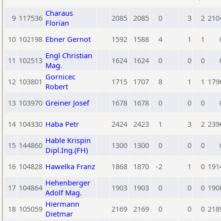
Charaus
9
117536
2085
2085
0
3
2
210
Florian
10
102198
Ebner Gernot
1592
1588
4
1
1
Engl Christian
11
102513
1624
1624
0
0
0
Mag.
Gornicec
12
103801
1715
1707
8
1
1
179
Robert
13
103970
Greiner Josef
1678
1678
0
0
0
14
104330
Haba Petr
2424
2423
1
3
2
239
Hable Krispin
15
144860
1300
1300
0
0
0
Dipl.Ing.(FH)
16
104828
Hawelka Franz
1868
1870
-2
1
0
191
Hehenberger
17
104864
1903
1903
0
0
0
190
Adolf Mag.
Hiermann
18
105059
2169
2169
0
0
0
218
Dietmar