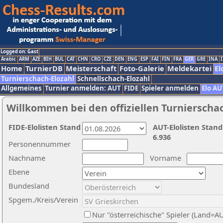
Logged on: Gast
Arabic
ARM
AZE
BIH
BUL
CAT
CHN
CRO
CZE
DEN
ENG
ESP
FAI
FIN
FRA
GER
GRE
INA
I
Home
TurnierDB
Meisterschaft
Foto-Galerie
Meldekartei
El
Turnierschach-Elozahl
Schnellschach-Elozahl
Allgemeines
Turnier anmelden: AUT
FIDE
Spieler anmelden
Elo AU
Willkommen bei den offiziellen Turnierscha
FIDE-Elolisten Stand
AUT-Elolisten Stand
6.936
Personennummer
Nachname
Vorname
Ebene
Bundesland
Spgem./Kreis/Verein
Nur "österreichische" Spieler (Land=A