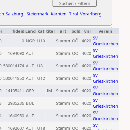
ch
Salzburg
Steiermark
Kärnten
Tirol
Vorarlberg
i
fideid
Land
kat
titel
art
bdld
vnr
verein
SV
0
0
NGR
U10
Stamm
OÖ
4020
Grieskirchen
SV
0
1694090
AUT
Stamm
OÖ
4020
Grieskirchen
SV
0
530014174
AUT
U8
Stamm
OÖ
4020
Grieskirchen
SV
0
530011850
AUT
U12
Stamm
OÖ
4020
Grieskirchen
SV
9
14105411
GER
IM
Stamm
OÖ
4020
Grieskirchen
SV
3
2935236
BUL
Stamm
OÖ
4020
Grieskirchen
SV
4
1640950
AUT
Stamm
OÖ
4020
Grieskirchen
SV
4
1692607
AUT
U18
Stamm
OÖ
4020