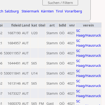
ch
Salzburg
Steiermark
Kärnten
Tirol
Vorarlberg
oi
fideid
Land
kat
titel
art
bdld
vnr
verein
SC
52
1687190
AUT
U20
Stamm
OÖ
4021
Haag/Hausruck
SC
21
1684957
AUT
Stamm
OÖ
4021
Haag/Hausruck
SC
36
530011957
AUT
Stamm
OÖ
4021
Haag/Hausruck
SC
56
1644491
AUT
S65
Stamm
OÖ
4021
Haag/Hausruck
SC
0
530011841
AUT
U14
Stamm
OÖ
4021
Haag/Hausruck
SC
52
1613146
AUT
S65
Stamm
OÖ
4021
Haag/Hausruck
SC
57
1673327
AUT
Stamm
OÖ
4021
Haag/Hausruck
SC
51
1600370
AUT
S65
FM
Gast
OÖ
4021