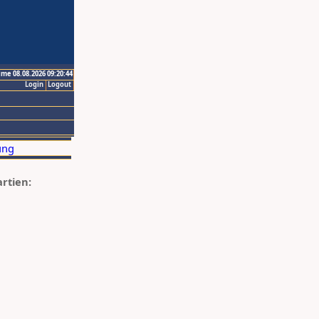
ime 08.08.2026 09:20:44
Login
Logout
artien: