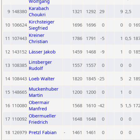
Wolfgang
Karabach
9
148380
1321
1292
29
9
2,5
Choukri
Kirchsteiger
10
106624
1696
1696
0
0
0
16
Siegfried
Kreiner
11
107443
1786
1791
-5
1
0,5
18
Christian
12
143152
Lässer Jakob
1459
1468
-9
1
0
18
Linsberger
13
108385
1557
1557
0
0
0
Rudolf
14
108443
Loeb Walter
1820
1845
-25
5
2
18
Muckenhuber
15
148665
1200
1200
0
1
0
Martin
Obermair
16
110080
1568
1610
-42
5
1,5
17
Manfred
Obermueller
17
110092
1648
1648
0
0
0
Friedrich
18
126979
Pretzl Fabian
-
1461
1461
0
0
0