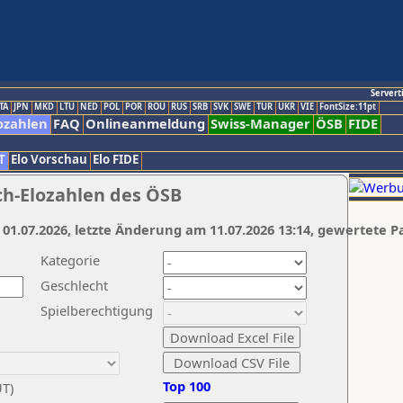
Servert
TA
JPN
MKD
LTU
NED
POL
POR
ROU
RUS
SRB
SVK
SWE
TUR
UKR
VIE
FontSize:11pt
ozahlen
FAQ
Onlineanmeldung
Swiss-Manager
ÖSB
FIDE
T
Elo Vorschau
Elo FIDE
ch-Elozahlen des ÖSB
 01.07.2026, letzte Änderung am 11.07.2026 13:14, gewertete P
Kategorie
Geschlecht
Spielberechtigung
Top 100
UT)