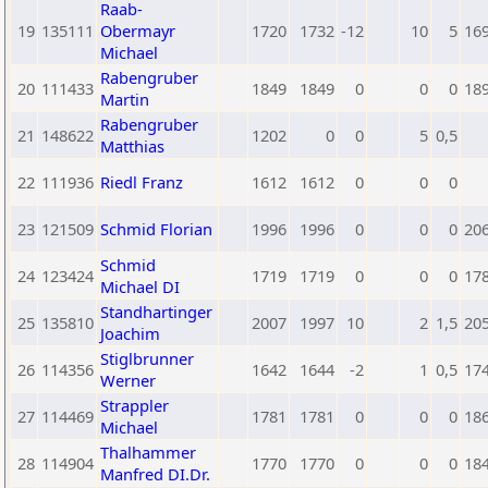
Raab-
19
135111
Obermayr
1720
1732
-12
10
5
16
Michael
Rabengruber
20
111433
1849
1849
0
0
0
18
Martin
Rabengruber
21
148622
1202
0
0
5
0,5
Matthias
22
111936
Riedl Franz
1612
1612
0
0
0
23
121509
Schmid Florian
1996
1996
0
0
0
20
Schmid
24
123424
1719
1719
0
0
0
17
Michael DI
Standhartinger
25
135810
2007
1997
10
2
1,5
20
Joachim
Stiglbrunner
26
114356
1642
1644
-2
1
0,5
17
Werner
Strappler
27
114469
1781
1781
0
0
0
18
Michael
Thalhammer
28
114904
1770
1770
0
0
0
18
Manfred DI.Dr.