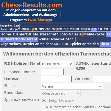
Logged on: Gast
Arabic
ARM
AZE
BIH
BUL
CAT
CHN
CRO
CZE
DEN
ENG
ESP
FAI
FIN
FRA
GER
GRE
INA
I
Home
TurnierDB
Meisterschaft
Foto-Galerie
Meldekartei
El
Turnierschach-Elozahl
Schnellschach-Elozahl
Allgemeines
Turnier anmelden: AUT
FIDE
Spieler anmelden
Elo AU
Willkommen bei den offiziellen Turnierscha
FIDE-Elolisten Stand
AUT-Elolisten Stand
6.936
Personennummer
Nachname
Vorname
Ebene
Bundesland
Spgem./Kreis/Verein
Nur "österreichische" Spieler (Land=A