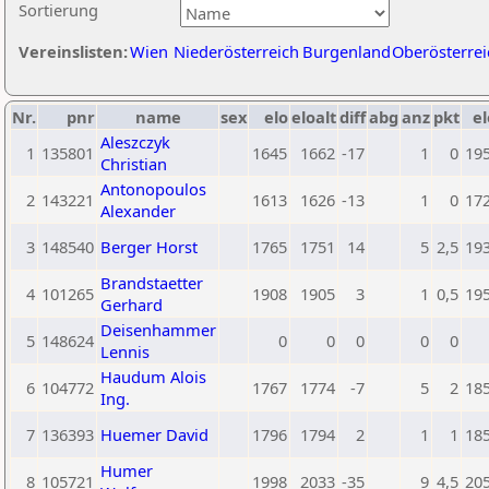
Sortierung
Vereinslisten:
Wien
Niederösterreich
Burgenland
Oberösterrei
Nr.
pnr
name
sex
elo
eloalt
diff
abg
anz
pkt
el
Aleszczyk
1
135801
1645
1662
-17
1
0
19
Christian
Antonopoulos
2
143221
1613
1626
-13
1
0
17
Alexander
3
148540
Berger Horst
1765
1751
14
5
2,5
19
Brandstaetter
4
101265
1908
1905
3
1
0,5
19
Gerhard
Deisenhammer
5
148624
0
0
0
0
0
Lennis
Haudum Alois
6
104772
1767
1774
-7
5
2
18
Ing.
7
136393
Huemer David
1796
1794
2
1
1
18
Humer
8
105721
1998
2033
-35
9
4,5
20