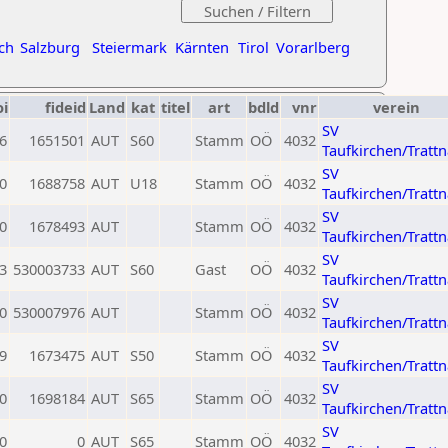
ch
Salzburg
Steiermark
Kärnten
Tirol
Vorarlberg
oi
fideid
Land
kat
titel
art
bdld
vnr
verein
SV
6
1651501
AUT
S60
Stamm
OÖ
4032
Taufkirchen/Tratt
SV
0
1688758
AUT
U18
Stamm
OÖ
4032
Taufkirchen/Tratt
SV
0
1678493
AUT
Stamm
OÖ
4032
Taufkirchen/Tratt
SV
3
530003733
AUT
S60
Gast
OÖ
4032
Taufkirchen/Tratt
SV
0
530007976
AUT
Stamm
OÖ
4032
Taufkirchen/Tratt
SV
9
1673475
AUT
S50
Stamm
OÖ
4032
Taufkirchen/Tratt
SV
0
1698184
AUT
S65
Stamm
OÖ
4032
Taufkirchen/Tratt
SV
0
0
AUT
S65
Stamm
OÖ
4032