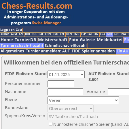
Logged on: Gast
Arabic
ARM
AZE
BIH
BUL
CAT
CHN
CRO
CZE
DEN
ENG
ESP
FAI
FIN
FRA
GER
GRE
INA
I
Home
TurnierDB
Meisterschaft
Foto-Galerie
Meldekartei
El
Turnierschach-Elozahl
Schnellschach-Elozahl
Allgemeines
Turnier anmelden: AUT
FIDE
Spieler anmelden
Elo AU
Willkommen bei den offiziellen Turnierscha
FIDE-Elolisten Stand
AUT-Elolisten Stand
8.601
Personennummer
Nachname
Vorname
Ebene
Bundesland
Spgem./Kreis/Verein
Nur "österreichische" Spieler (Land=A