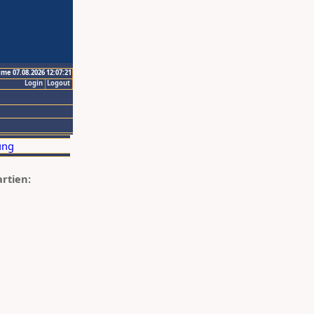
ime 07.08.2026 12:07:21
Login
Logout
artien: