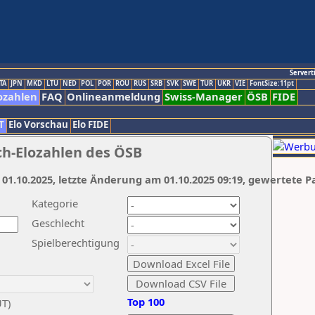
Servert
TA
JPN
MKD
LTU
NED
POL
POR
ROU
RUS
SRB
SVK
SWE
TUR
UKR
VIE
FontSize:11pt
ozahlen
FAQ
Onlineanmeldung
Swiss-Manager
ÖSB
FIDE
T
Elo Vorschau
Elo FIDE
ch-Elozahlen des ÖSB
 01.10.2025, letzte Änderung am 01.10.2025 09:19, gewertete P
Kategorie
Geschlecht
Spielberechtigung
Top 100
UT)