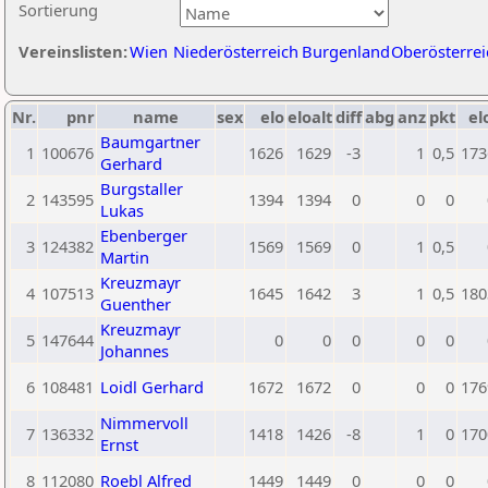
Sortierung
Vereinslisten:
Wien
Niederösterreich
Burgenland
Oberösterrei
Nr.
pnr
name
sex
elo
eloalt
diff
abg
anz
pkt
el
Baumgartner
1
100676
1626
1629
-3
1
0,5
173
Gerhard
Burgstaller
2
143595
1394
1394
0
0
0
Lukas
Ebenberger
3
124382
1569
1569
0
1
0,5
Martin
Kreuzmayr
4
107513
1645
1642
3
1
0,5
180
Guenther
Kreuzmayr
5
147644
0
0
0
0
0
Johannes
6
108481
Loidl Gerhard
1672
1672
0
0
0
176
Nimmervoll
7
136332
1418
1426
-8
1
0
170
Ernst
8
112080
Roebl Alfred
1449
1449
0
0
0