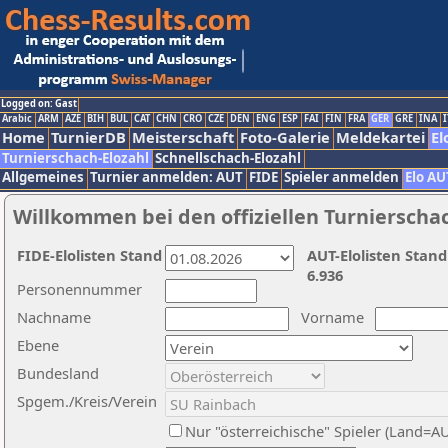
Logged on: Gast
Arabic
ARM
AZE
BIH
BUL
CAT
CHN
CRO
CZE
DEN
ENG
ESP
FAI
FIN
FRA
GER
GRE
INA
I
Home
TurnierDB
Meisterschaft
Foto-Galerie
Meldekartei
El
Turnierschach-Elozahl
Schnellschach-Elozahl
Allgemeines
Turnier anmelden: AUT
FIDE
Spieler anmelden
Elo AU
Willkommen bei den offiziellen Turnierscha
FIDE-Elolisten Stand
AUT-Elolisten Stand
6.936
Personennummer
Nachname
Vorname
Ebene
Bundesland
Spgem./Kreis/Verein
Nur "österreichische" Spieler (Land=A