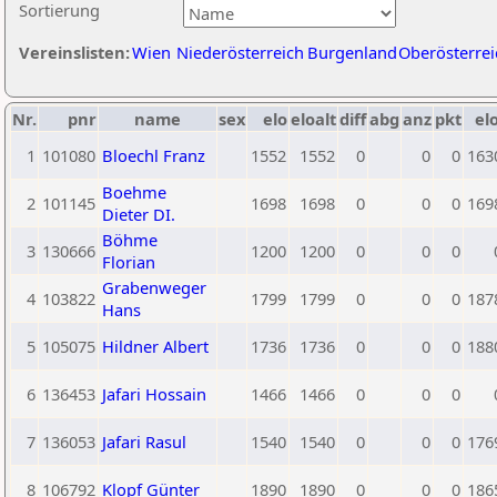
Sortierung
Vereinslisten:
Wien
Niederösterreich
Burgenland
Oberösterrei
Nr.
pnr
name
sex
elo
eloalt
diff
abg
anz
pkt
elo
1
101080
Bloechl Franz
1552
1552
0
0
0
163
Boehme
2
101145
1698
1698
0
0
0
169
Dieter DI.
Böhme
3
130666
1200
1200
0
0
0
Florian
Grabenweger
4
103822
1799
1799
0
0
0
187
Hans
5
105075
Hildner Albert
1736
1736
0
0
0
188
6
136453
Jafari Hossain
1466
1466
0
0
0
7
136053
Jafari Rasul
1540
1540
0
0
0
176
8
106792
Klopf Günter
1890
1890
0
0
0
186