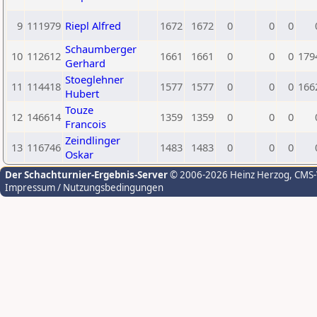
9
111979
Riepl Alfred
1672
1672
0
0
0
Schaumberger
10
112612
1661
1661
0
0
0
179
Gerhard
Stoeglehner
11
114418
1577
1577
0
0
0
166
Hubert
Touze
12
146614
1359
1359
0
0
0
Francois
Zeindlinger
13
116746
1483
1483
0
0
0
Oskar
Der Schachturnier-Ergebnis-Server
© 2006-2026 Heinz Herzog
, CMS
Impressum / Nutzungsbedingungen