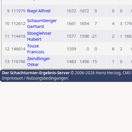
9
111979
Riepl Alfred
1672
1672
0
0
0
Schaumberger
10
112612
1661
1654
7
4
3
179
Gerhard
Stoeglehner
11
114418
1577
1598
-21
2
1
166
Hubert
Touze
12
146614
1359
0
0
6
2
Francois
Zeindlinger
13
116746
1483
1498
-15
1
0
Oskar
Der Schachturnier-Ergebnis-Server
© 2006-2026 Heinz Herzog
, CMS
Impressum / Nutzungsbedingungen