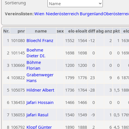
Sortierung
Vereinslisten:
Wien
Niederösterreich
Burgenland
Oberösterrei
Nr.
pnr
name
sex
elo
eloalt
diff
abg
anz
pkt
elo
1
101080
Bloechl Franz
1552
1564
-12
2
1
163
Boehme
2
101145
1698
1698
0
0
0
169
Dieter DI.
Böhme
3
130666
1200
1200
0
0
0
Florian
Grabenweger
4
103822
1799
1776
23
9
6
187
Hans
5
105075
Hildner Albert
1736
1764
-28
3
1,5
188
6
136453
Jafari Hossain
1466
1466
0
0
0
7
136053
Jafari Rasul
1540
1549
-9
1
0,5
176
8
106792
Klopf Günter
1890
1888
2
6
4,5
186