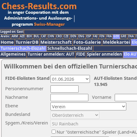
Logged on: Gast
Arabic
ARM
AZE
BIH
BUL
CAT
CHN
CRO
CZE
DEN
ENG
ESP
FAI
FIN
FRA
GER
GRE
INA
I
Home
TurnierDB
Meisterschaft
Foto-Galerie
Meldekartei
El
Turnierschach-Elozahl
Schnellschach-Elozahl
Allgemeines
Turnier anmelden: AUT
FIDE
Spieler anmelden
Elo AU
Willkommen bei den offiziellen Turnierscha
FIDE-Elolisten Stand
AUT-Elolisten Stand
13.945
Personennummer
Nachname
Vorname
Ebene
Bundesland
Spgem./Kreis/Verein
Nur "österreichische" Spieler (Land=A