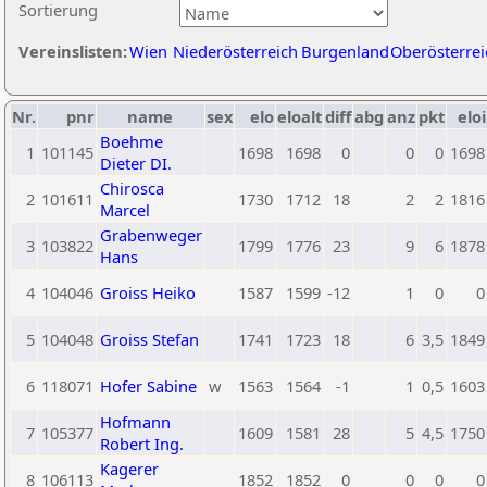
Sortierung
Vereinslisten:
Wien
Niederösterreich
Burgenland
Oberösterrei
Nr.
pnr
name
sex
elo
eloalt
diff
abg
anz
pkt
eloi
Boehme
1
101145
1698
1698
0
0
0
1698
Dieter DI.
Chirosca
2
101611
1730
1712
18
2
2
1816
Marcel
Grabenweger
3
103822
1799
1776
23
9
6
1878
Hans
4
104046
Groiss Heiko
1587
1599
-12
1
0
0
5
104048
Groiss Stefan
1741
1723
18
6
3,5
1849
6
118071
Hofer Sabine
w
1563
1564
-1
1
0,5
1603
Hofmann
7
105377
1609
1581
28
5
4,5
1750
Robert Ing.
Kagerer
8
106113
1852
1852
0
0
0
0