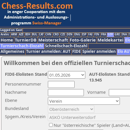
Logged on: Gast
Arabic
ARM
AZE
BIH
BUL
CAT
CHN
CRO
CZE
DEN
ENG
ESP
FAI
FIN
FRA
GER
GRE
INA
I
Home
TurnierDB
Meisterschaft
Foto-Galerie
Meldekartei
El
Turnierschach-Elozahl
Schnellschach-Elozahl
Allgemeines
Turnier anmelden: AUT
FIDE
Spieler anmelden
Elo AU
Willkommen bei den offiziellen Turnierscha
FIDE-Elolisten Stand
AUT-Elolisten Stand
13.945
Personennummer
Nachname
Vorname
Ebene
Bundesland
Spgem./Kreis/Verein
Nur "österreichische" Spieler (Land=A