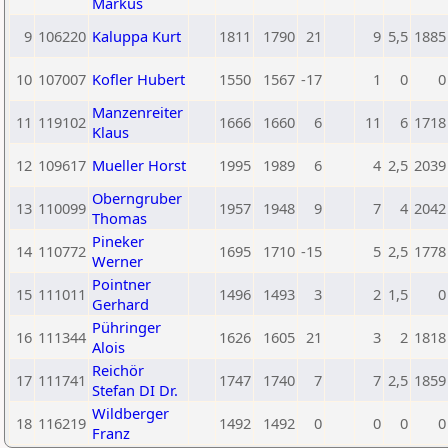
Markus
9
106220
Kaluppa Kurt
1811
1790
21
9
5,5
1885
10
107007
Kofler Hubert
1550
1567
-17
1
0
0
Manzenreiter
11
119102
1666
1660
6
11
6
1718
Klaus
12
109617
Mueller Horst
1995
1989
6
4
2,5
2039
Oberngruber
13
110099
1957
1948
9
7
4
2042
Thomas
Pineker
14
110772
1695
1710
-15
5
2,5
1778
Werner
Pointner
15
111011
1496
1493
3
2
1,5
0
Gerhard
Pühringer
16
111344
1626
1605
21
3
2
1818
Alois
Reichör
17
111741
1747
1740
7
7
2,5
1859
Stefan DI Dr.
Wildberger
18
116219
1492
1492
0
0
0
0
Franz